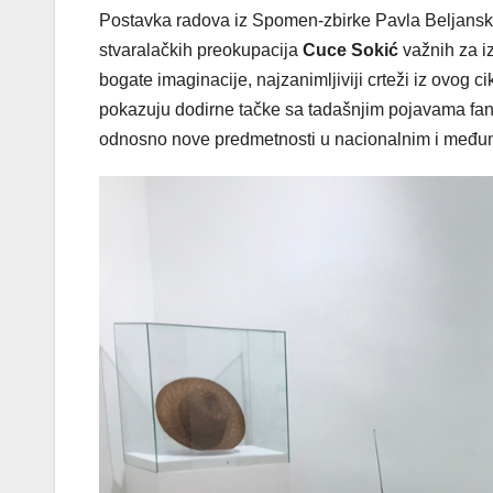
Postavka radova iz Spomen-zbirke Pavla Beljansk
stvaralačkih preokupacija
Cuce Sokić
važnih za i
bogate imaginacije, najzanimljiviji crteži iz ovog ci
pokazuju dodirne tačke sa tadašnjim pojavama fanta
odnosno nove predmetnosti u nacionalnim i među