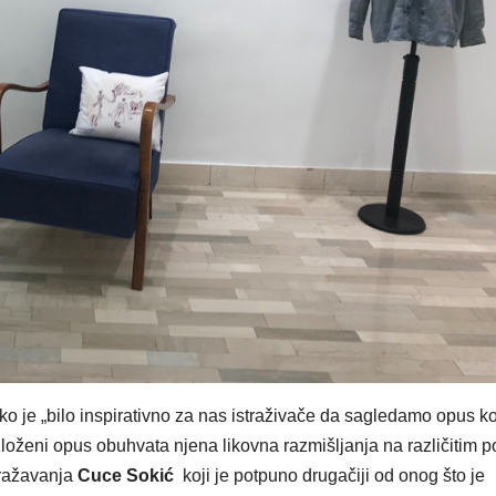
ako je „bilo inspirativno za nas istraživače da sagledamo opus koj
Izloženi opus obuhvata njena likovna razmišljanja na različitim p
izražavanja
Cuce Sokić
koji je potpuno drugačiji od onog što je