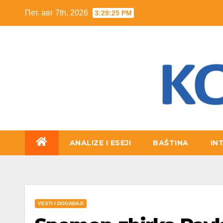
Skip
Пет. авг 7th, 2026
3:29:27 PM
to
content
ANALIZE I ESEJI
BAŠTINA
IN
VESTI I DOGAĐAJI