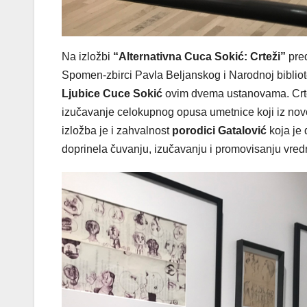
Na izložbi
“Alternativna Cuca Sokić: Crteži”
pred
Spomen-zbirci Pavla Beljanskog i Narodnoj bibliote
Ljubice Cuce Sokić
ovim dvema ustanovama. Crteži
izučavanje celokupnog opusa umetnice koji iz novo
izložba je i zahvalnost
porodici Gatalović
koja je
doprinela čuvanju, izučavanju i promovisanju vredn