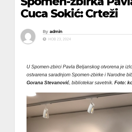
Spomen-zbirka Pavla
Cuca Sokić: Crteži
By
admin
НОВ 23, 2024
U Spomen-zbirci Pavla Beljanskog otvorena je iz
ostvarena saradnjom Spomen-zbirke i Narodne bibl
Gorana Stevanović
, bibliotekar savetnik.
Foto: k