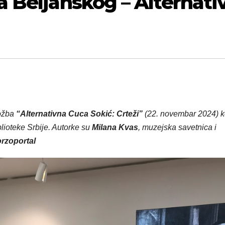
 Beljanskog – Alternati
ložba
“Alternativna Cuca Sokić: Crteži”
(22. novembar 2024) k
ioteke Srbije. Autorke su
Milana Kvas
, muzejska savetnica i
orzoportal