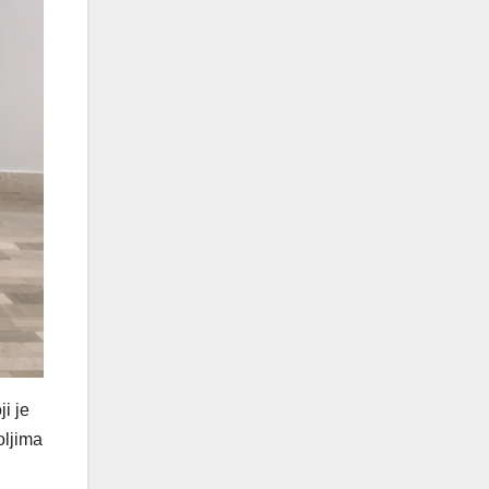
i je
oljima