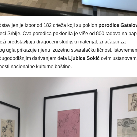
stavljen je izbor od 182 crteža koji su poklon
porodice Gatalo
ci Srbije. Ova porodica poklonila je više od 800 radova na pap
 predstavljaju dragoceni studijski materijal, značajan za
g ugla prikazuje njenu izuzetnu stvaralačku ličnost. Istovremen
 dugododišnjim darivanjem dela
Ljubice Sokić
ovim ustanovam
osti nacionalne kulturne baštine.