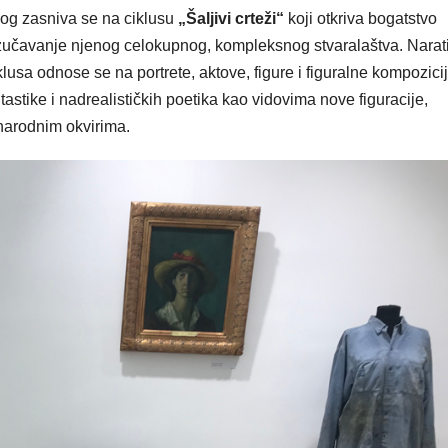
og zasniva se na ciklusu
„Šaljivi crteži“
koji otkriva bogatstvo
zučavanje njenog celokupnog, kompleksnog stvaralaštva. Narati
klusa odnose se na portrete, aktove, figure i figuralne kompozicij
stike i nadrealističkih poetika kao vidovima nove figuracije,
narodnim okvirima.