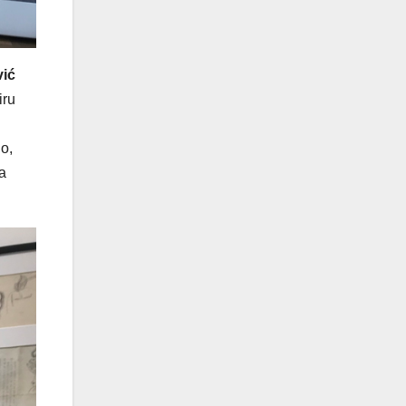
vić
iru
o,
a