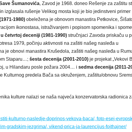
Save Šumanovića
, Zavod je 1968. doneo Rešenje za zaštitu s
in izglasala rušenje Velikog mosta koji je bio jedinstveni primer
 (1971-1980)
obeležena je obnovom manastira Petkovice, Šišat
uracijom ikonostasa, istraživanjem i popisom spomenika i spome
;
u četvrtoj deceniji (1981-1990)
stručnjaci Zavoda priskaču u 
otresa 1979, počinju aktivnosti na zaštiti našeg nasleđa u
 je obnovi manastira Krušedola, zaštiti našeg nasleđa u Rumun
alom Staparu…;
šesta decenija (2001-2010)
je projekat „Vekovi 
skoj, u Hilandaru posle požara 2004… i
sedma decenija (2011-2
je Kulturnog predela Bača sa okruženjem, zaštitu/obnovu Srem
ika kulture nalazi se naša najveća konzervatorska radionica z
istiti-kulturno-nasledje-doprinos-vekova-baca/, foto-esej-evropsk
m-gradskim-jezgrima/, vikend-prica-ja-laurencijus-fojthajner/