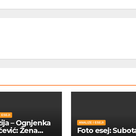
I ESEJI
ija – Ognjenka
ANALIZE I ESEJI
ćević: Žena
Foto esej: Subot