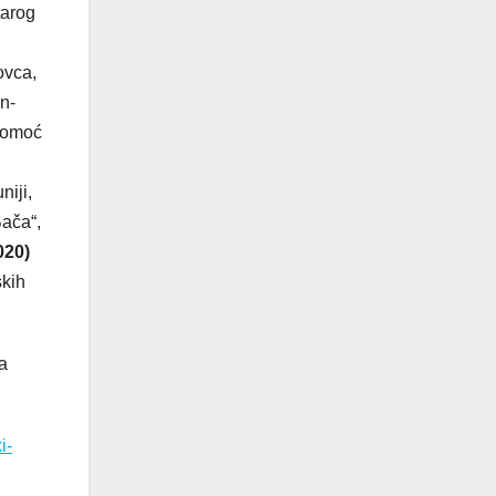
tarog
ovca,
n-
pomoć
iji,
Bača“,
020)
skih
a
i-