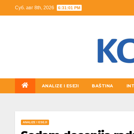
Skip
Суб. авг 8th, 2026
6:31:02 PM
to
content
ANALIZE I ESEJI
BAŠTINA
IN
ANALIZE I ESEJI