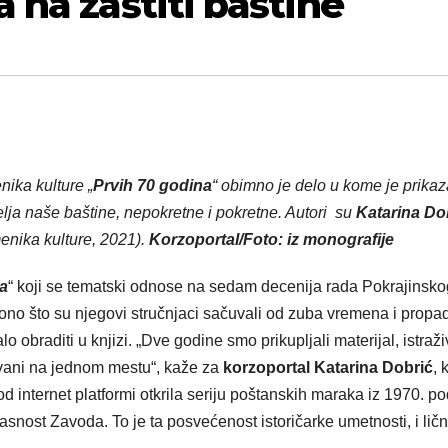
 na zaštiti baštine
ika kulture „
Prvih 70 godina
“ obimno je delo u kome je prika
elja naše baštine, nepokretne i pokretne. Autori su
Katarina Do
enika kulture, 2021).
Korzoportal/Foto: iz monografije
na
“ koji se tematski odnose na sedam decenija rada Pokrajinsko
ono što su njegovi stručnjaci sačuvali od zuba vremena i propa
 obraditi u knjizi. „Dve godine smo prikupljali materijal, istraživ
zovani na jednom mestu“, kaže za
korzoportal Katarina Dobrić
, 
d internet platformi otkrila seriju poštanskih maraka iz 1970. p
nost Zavoda. To je ta posvećenost istoričarke umetnosti, i ličn