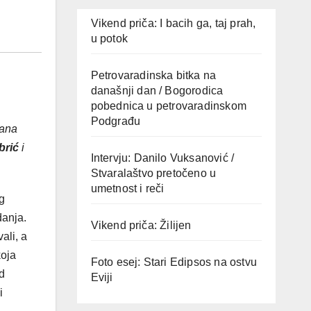
Vikend priča: I bacih ga, taj prah,
u potok
Petrovaradinska bitka na
današnji dan / Bogorodica
pobednica u petrovaradinskom
Podgrađu
zana
brić
i
Intervju: Danilo Vuksanović /
Stvaralaštvo pretočeno u
umetnost i reči
g
danja.
Vikend priča: Žilijen
ali, a
koja
Foto esej: Stari Edipsos na ostvu
od
Eviji
i