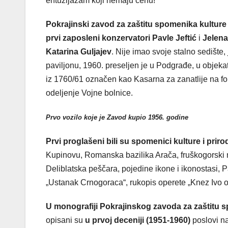
entuzijazam koji nemaju cenu!
Pokrajinski zavod za zaštitu spomenika kulture
prvi zaposleni konzervatori Pavle Jeftić
i
Jelena
Katarina Guljajev
. Nije imao svoje stalno sedište
paviljonu, 1960. preseljen je u Podgrađe, u objekat
iz 1760/61 označen kao Kasarna za zanatlije na fortifi
odeljenje Vojne bolnice.
Prvo vozilo koje je Zavod kupio 1956. godine
Prvi proglašeni bili su spomenici kulture i priro
Kupinovu, Romanska bazilika Arača, fruškogorski ma
Deliblatska peščara, pojedine ikone i ikonostasi, P
„Ustanak Crnogoraca“, rukopis operete „Knez Ivo 
U monografiji Pokrajinskog zavoda za zaštitu 
opisani su
u prvoj deceniji (1951-1960)
poslovi n