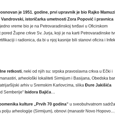
 osnovan je 1951. godine, prvi upravnik je bio Rajko Mamuzi
 Vandrovski, istoričarka umetnosti Zora Popović i pravnica
, jedno vreme bio je na Petrovaradinskoj tvrđavi u Oficirskom
 pored Župne crkve Sv. Jurja, koji je na karti Petrovaradinske t
kaciji i radionica, da bi u njoj kasnije bili stanovi oficira i Infe
dne retkosti
, neki od njih su: srpska pravoslavna crkva u Ečki i
nastiri, arheološki lokaliteti Sirmijum i Basijana, Obedska bar
atrijaršijski arhiv u Sremskim Karlovcima, slika
Đure Jakišića
od Semberije“
Isidora Bajića
…
spomenika kulture „Prvih 70 godina“
u sveobuhvatnom sadrža
a polju arheologije (Sirmijum), obnovi (manastir Novo Hopovo…