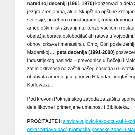
narednoj deceniji (1961-1970)
konzervacija dela
jezgra Zrenjanina, ali je Skupština opštine Zrenjan
secesije, posebno u mostogradnji;
treća decenija
arheološkim istraživanjima, konzervacijom i resta
obeležja boraca oslobodilačkih ratova u Vojvodini
obnovi crkava i manastira u Crnoj Gori posle zemlj
Mađarskoj…;
peta decenija (1991-2000)
posvećena
industrijskog nasleđa – prevodnice u Bečeju i M
zatim aktivnosti na zaštiti našeg nasleđa u Hrvat
obuhvata arheologiju, ponovo Hilandar, proglašen
Karlovaca…
Pod krovom Pokrajinskog zavoda za zaštitu spomen
dela likovne i primenjene umetnosti i Biblioteka.
PROČITAJTE I:
slavica-vujovic-kako-ocuvati-i-kor
oskar-tvrdava-bac/, promocija-pesacke-zone-u-stari