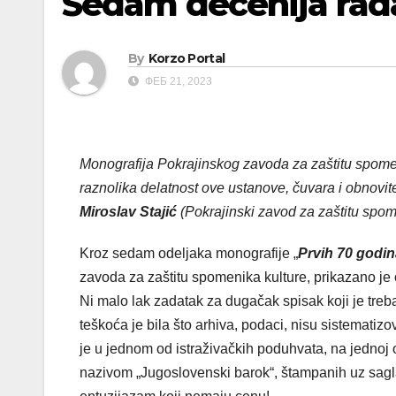
Sedam decenija rada
By
Korzo Portal
ФЕБ 21, 2023
Monografija Pokrajinskog zavoda za zaštitu spomen
raznolika delatnost ove ustanove, čuvara i obnovit
Miroslav Stajić
(Pokrajinski zavod za zaštitu spom
Kroz sedam odeljaka monografije „
Prvih 70 godi
zavoda za zaštitu spomenika kulture, prikazano je 
Ni malo lak zadatak za dugačak spisak koji je trebalo
teškoća je bila što arhiva, podaci, nisu sistemati
je u jednom od istraživačkih poduhvata, na jednoj o
nazivom „Jugoslovenski barok“, štampanih uz saglas