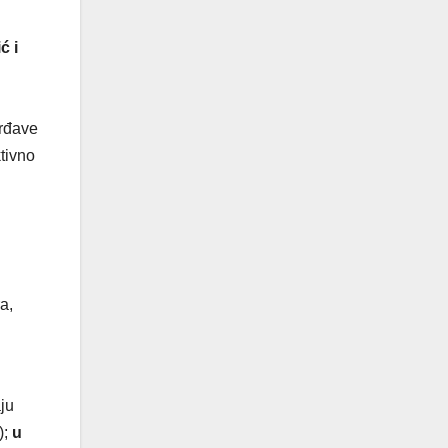
ć i
vrđave
ktivno
a,
ju
);
u