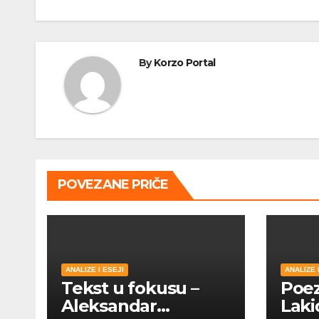
чланка
By
Korzo Portal
POVEZANE PRIČE
ANALIZE I ESEJI
ANALIZE 
Tekst u fokusu –
Poez
Aleksandar
Laki