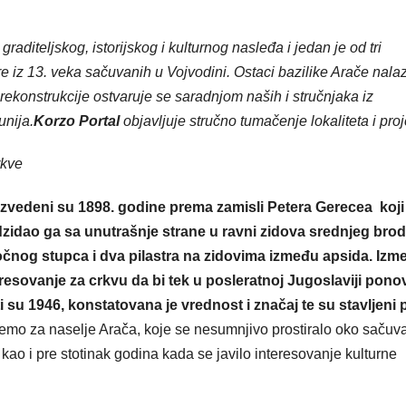
graditeljskog, istorijskog i kulturnog nasleđa i jedan je od tri
e iz 13. veka sačuvanih u Vojvodini. Ostaci bazilike Arače nala
ekonstrukcije ostvaruje se saradnjom naših i stručnjaka iz
nija.
Korzo Portal
objavljuje stručno tumačenje lokaliteta i proj
rkve
zvedeni su 1898. godine prema zamisli Petera Gerecea koji 
zidao ga sa unutrašnje strane u ravni zidova srednjeg brod
čnog stupca i dva pilastra na zidovima između apsida. Izm
eresovanje za crkvu da bi tek u posleratnoj Jugoslaviji pono
ti su 1946, konstatovana je vrednost i značaj te su stavljeni
ujemo za naselje Arača, koje se nesumnjivo prostiralo oko sačuv
kao i pre stotinak godina kada se javilo interesovanje kulturne