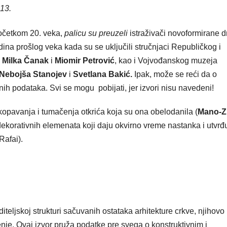
13.
 početkom 20. veka,
palicu su preuzeli
istraživači novoformirane 
na prošlog veka kada su se uključili stručnjaci Republičkog i
,
Milka Čanak
i
Miomir Petrović
, kao i Vojvođanskog muzeja
 Nebojša Stanojev
i
Svetlana Bakić.
Ipak, može se reći da o
h podataka. Svi se mogu pobijati, jer izvori nisu navedeni!
skopavanja i tumačenja otkrića koja su ona obelodanila (
Mano-Zi
i dekorativnih elemenata koji daju okvirno vreme nastanka i utvrđ
Rafai).
teljskoj strukturi sačuvanih ostataka arhitekture crkve, njihovo
nje. Ovaj izvor pruža podatke pre svega o konstruktivnim i