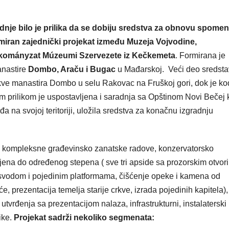
dnje
bilo je prilika da se dobiju sredstva za obnovu spomen
rmiran zajednički projekat između Muzeja Vojvodine,
nkományzat Múzeumi Szervezete iz Kečkemeta
. Formirana je
anastire
Dombo, Araču i Bugac
u Mađarskoj. Veći deo sredst
rkve manastira Dombo u selu Rakovac na Fruškoj gori, dok je ko
 prilikom je uspostavljena i saradnja sa Opštinom Novi Bečej 
a na svojoj teritoriji, uložila sredstva za konačnu izgradnju
a kompleksne građevinsko zanatske radove, konzervatorsko
vljena do određenog stepena ( sve tri apside sa prozorskim otvor
svodom i pojedinim platformama, čišćenje opeke i kamena od
, prezentacija temelja starije crkve, izrada pojedinih kapitela),
tvrđenja sa prezentacijom nalaza, infrastrukturni, instalaterski 
ike.
Projekat sadrži nekoliko segmenata: