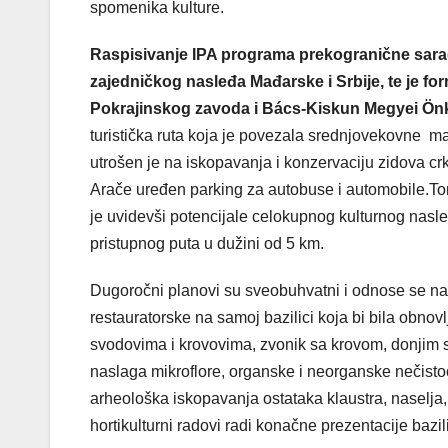
spomenika kulture.
Raspisivanje IPA programa prekogranične sara
zajedničkog nasleđa Mađarske i Srbije, te je fo
Pokrajinskog zavoda i Bács-Kiskun Megyei Ö
turistička ruta koja je povezala srednjovekovne m
utrošen je na iskopavanja i konzervaciju zidova c
Arače uređen parking za autobuse i automobile.Tom
je uvidevši potencijale celokupnog kulturnog nasleđ
pristupnog puta u dužini od 5 km.
Dugoročni planovi su sveobuhvatni i odnose se n
restauratorske na samoj bazilici koja bi bila obno
svodovima i krovovima, zvonik sa krovom, donjim 
naslaga mikroflore, organske i neorganske nečistoće
arheološka iskopavanja ostataka klaustra, naselja, u
hortikulturni radovi radi konačne prezentacije bazil