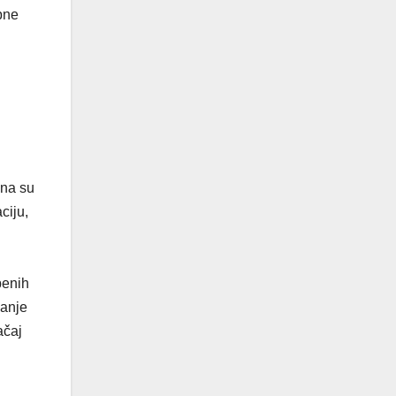
upne
ena su
ciju,
benih
vanje
ačaj