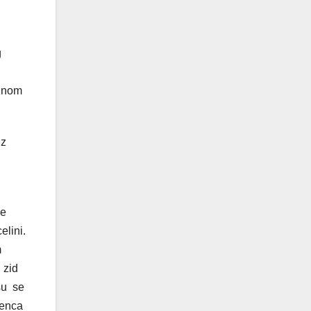
g
užnom
uz
je
elini.
m
 zid
su se
venca