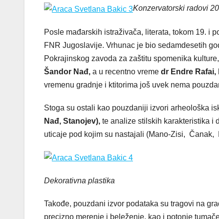
Konzervatorski radovi 20
Posle mađarskih istraživača, literata, tokom 19. i
FNR Jugoslavije. Vrhunac je bio sedamdesetih godi
Pokrajinskog zavoda za zaštitu spomenika kulture
Šandor Nađ,
a u recentno vreme
dr Endre Rafai,
vremenu gradnje i ktitorima još uvek nema pouzdani
Stoga su ostali kao pouzdaniji izvori arheološka i
Nađ, Stanojev),
te analize stilskih karakteristika 
uticaje pod kojim su nastajali (Mano-Zisi, Čanak, 
Dekorativna plastika
Takođe, pouzdani izvor podataka su tragovi na gradi
precizno merenje i beleženje, kao i potonje tumače