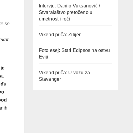
Intervju: Danilo Vuksanović /
Stvaralaštvo pretočeno u
umetnost i reči
ze se
Vikend priča: Žilijen
ekat.
Foto esej: Stari Edipsos na ostvu
Eviji
je
Vikend priča: U vozu za
a.
Stavanger
eđu
vo
 pod
anih