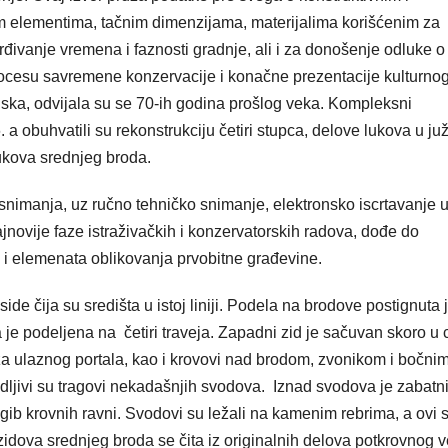
im elementima, tačnim dimenzijama, materijalima korišćenim za
vrđivanje vremena i faznosti gradnje, ali i za donošenje odluke o
rocesu savremene konzervacije i konačne prezentacije kulturno
nska, odvijala su se 70-ih godina prošlog veka. Kompleksni
 a obuhvatili su rekonstrukciju četiri stupca, delove lukova u j
ukova srednjeg broda.
nimanja, uz ručno tehničko snimanje, elektronsko iscrtavanje 
ajnovije faze istraživačkih i konzervatorskih radova, dođe do
ih i elemenata oblikovanja prvobitne građevine.
ide čija su središta u istoj liniji. Podela na brodove postignuta 
e podeljena na četiri traveja. Zapadni zid je sačuvan skoro u c
 ulaznog portala, kao i krovovi nad brodom, zvonikom i bočni
dljivi su tragovi nekadašnjih svodova. Iznad svodova je zabatni
agib krovnih ravni. Svodovi su ležali na kamenim rebrima, a ovi 
zidova srednjeg broda se čita iz originalnih delova potkrovnog 