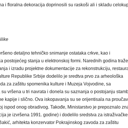
na i floralna dekoracija doprinosili su raskoši ali i skladu celok
ilike
zvršeno detaljno tehničko snimanje ostataka crkve, kao i
ja postojećeg stanja u elektronskoj formi. Narednih godina traž
anja i izradu projektne dokumentacije za rekonstrukciju, restaura
kulture Republike Srbije dodelilo je sredtva prvo za arheološka
oda za zaštitu spomenika kulture i Muzeja Vojvodine, sa
 vršena u tri navrata i donela su saznanja o postojanju stam
zne kapije i slično. Ova iskopavanja su se orijentisala na prouča
sloj ispod onog obradivog. Takođe, Ministarstvo je prepoznalo zn
a je izvršena 1991. godine) i dodelilo sredstva za istraživačke
Bakić, arhitekta konzervator Pokrajinskog zavoda za zaštitu