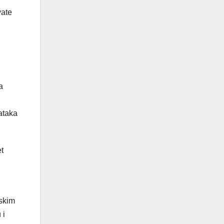
vate
a
ataka
t
pskim
 i