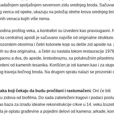
kadašnjem spoljašnjem severnom zidu srednjeg broda. Sačuvan
g venca od opeke, ukazuju na položaj strehe krova srednjeg bro
vnih venaca kojih više nema.
dina prošlog veka, a kontrafori su izvedeni kao pravougaoni. 
. Na centralnoj apsidi je sačuvano najviše od originalne strukture
zorskim otvorima i četiri kolonete koje su delile zid apside na 
ih su dva originalna, a četiri su nastala tokom restauracije 1976
aonu a dva, do apside, krstoobraznu, sa polukružnim pilastrim
edeni od kamenih tesanika. Korišćen je isti kamen kao i za stup
og traveja bočnog broda. Na drugom spratu nalazi se prozorski 
ka koji čekaju da budu pročitani i rastumačeni.
Oni će biti
 zidova od biofilma. Do sada zabeleženi tragovi i podaci posluž
ao baza za izradu idealne rekonstrukcije crkve u 14. veku.Izuze
nila je oplatu građevine a pojedini delovi od kamena: arkade, kon