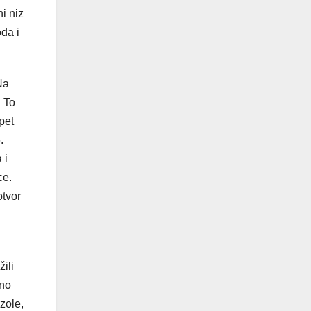
i niz
da i
Na
. To
pet
.
a i
ce.
otvor
ili
tno
zole,