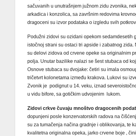
sačuvanih u unutrašnjem južnom zidu zvonika, ne
arkadica i konzolica, sa završnim redovima krovno
dragoceni su izvor podataka o izgledu svih potkro
Podužni zidovi su ozidani opekom sedamdesetih go
istočnoj strani su ostaci tri apside i zabatnog zida
su delovi zidova od crvene opeke sa originalnim pro
polja. Unutar bazilike nalazi se šest stubaca od koj
Osnove stubaca su dvojake: četiri su imala osmoug
tričetvrt kolonetama između krakova. Lukovi su izv
Zvonik je podignut u 14. veku, iznad severoistočn
u vidu bifore, sa gotičkim udvojenim lukom.
Zidovi crkve čuvaju mnoštvo dragocenih podata
dopunjeni posle konzervatorskih radova na čišćenju
su za tumačenja načina gradnje i oblikovanja, te k
kvalitetna originalna opeka, jarko crvene boje , či