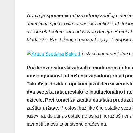
Arača je spomenik od izuzetnog značaja,
deo je 
autentična spomenika romaničko gotičke arhitektur
dvadesetak kilometara od Novog Bečeja. Projekat r
Mađarske. Kao takvog prepoznala ga je Evropska u
Ostaci monumentalne c
Prvi konzervatorski zahvati u modernom dobu i
uočio opasnost od rušenja zapadnog zida i pod
Takođe je dozidao opekom južni deo severoisto
dva svetska rata prestalo je institucionalno int
oživelo. P
rvi koraci za zaštitu ostataka preduze
zaštitu države.
Prošlost bazilike čije ostatke vez
ruševina, do danas ostaje nejasna i nerazjašnjena 
javnosti za ovu tajanstvenu građevinu.