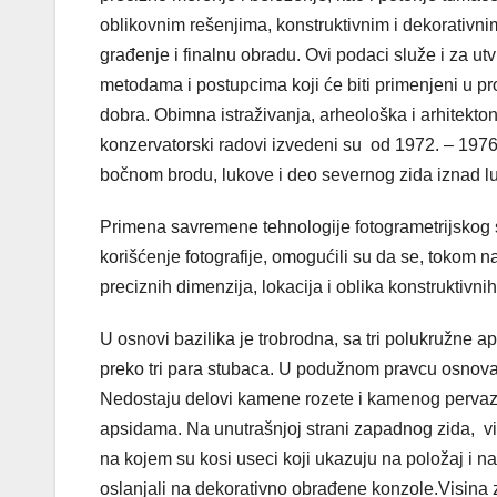
oblikovnim rešenjima, konstruktivnim i dekorativn
građenje i finalnu obradu. Ovi podaci služe i za ut
metodama i postupcima koji će biti primenjeni u p
dobra.
Obimna istraživanja, arheološka i arhitekto
konzervatorski radovi izvedeni su od 1972. – 1976.
bočnom brodu, lukove i deo severnog zida iznad l
Primena savremene tehnologije fotogrametrijskog s
korišćenje fotografije, omogućili su da se, tokom n
preciznih dimenzija, lokacija i oblika konstruktivn
U osnovi bazilika je trobrodna, sa tri polukružne aps
preko tri para stubaca. U podužnom pravcu osnova j
Nedostaju delovi kamene rozete i kamenog pervaza
apsidama. Na unutrašnjoj strani zapadnog zida, vi
na kojem su kosi useci koji ukazuju na položaj i n
oslanjali na dekorativno obrađene konzole.Visina 