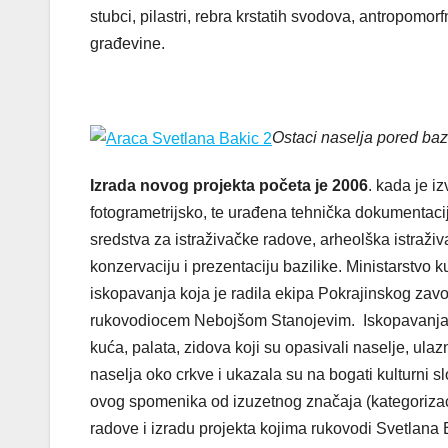
stubci, pilastri, rebra krstatih svodova, antropomorf
građevine.
Ostaci naselja pored baz
Izrada novog projekta početa je 2006
. kada je i
fotogrametrijsko, te urađena tehnička dokumentaci
sredstva za istraživačke radove, arheolška istraživ
konzervaciju i prezentaciju bazilike. Ministarstvo 
iskopavanja koja je radila ekipa Pokrajinskog zav
rukovodiocem Nebojšom Stanojevim. Iskopavanja su
kuća, palata, zidova koji su opasivali naselje, ula
naselja oko crkve i ukazala su na bogati kulturni 
ovog spomenika od izuzetnog značaja (kategorizacij
radove i izradu projekta kojima rukovodi Svetlana 