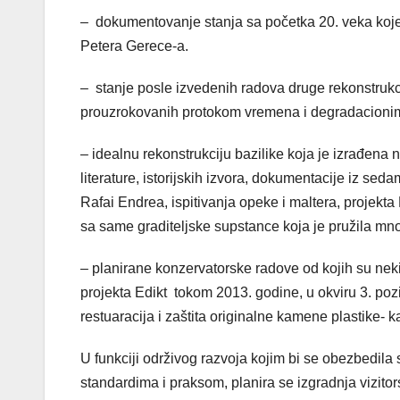
– dokumentovanje stanja sa početka 20. veka koje j
Petera Gerece-a.
– stanje posle izvedenih radova druge rekonstruk
prouzrokovanih protokom vremena i degradacionim a
– idealnu rekonstrukciju bazilike koja je izrađena
literature, istorijskih izvora, dokumentacije iz se
Rafai Endrea, ispitivanja opeke i maltera, projekt
sa same graditeljske supstance koja je pružila mn
– planirane konzervatorske radove od kojih su neki
projekta Edikt tokom 2013. godine, u okviru 3. po
restuaracija i zaštita originalne kamene plastike- k
U funkciji održivog razvoja kojim bi se obezbedila
standardima i praksom, planira se izgradnja vizito