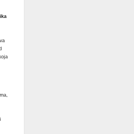
ika
ava
d
koja
ima,
i