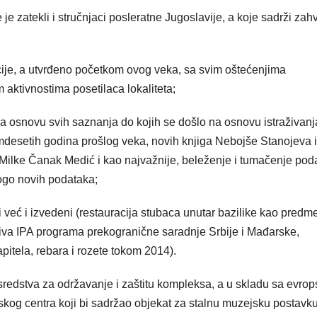
e zatekli i stručnjaci posleratne Jugoslavije, a koje sadrži zah
cije, a utvrđeno početkom ovog veka, sa svim oštećenjima
ktivnostima posetilaca lokaliteta;
 na osnovu svih saznanja do kojih se došlo na osnovu istraživanj
damdesetih godina prošlog veka, novih knjiga Nebojše Stanojeva i
a Milke Čanak Medić i kao najvažnije, beleženje i tumačenje pod
ogo novih podataka;
 već i izvedeni (restauracija stubaca unutar bazilike kao predme
ziva IPA programa prekogranične saradnje Srbije i Mađarske,
apitela, rebara i rozete tokom 2014).
 sredstva za održavanje i zaštitu kompleksa, a u skladu sa evro
rskog centra koji bi sadržao objekat za stalnu muzejsku postavku