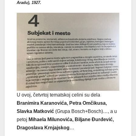
Aradu), 1927.
U ovoj, četvrtoj tematskoj celini su dela
Branimira Karanovića, Petra Omčikusa,
Slavka Matković
(Grupa Bosch+Bosch)…, a u
petoj
Mihaela Milunovića, Biljane Đurđević,
Dragoslava Krnjajskog
…