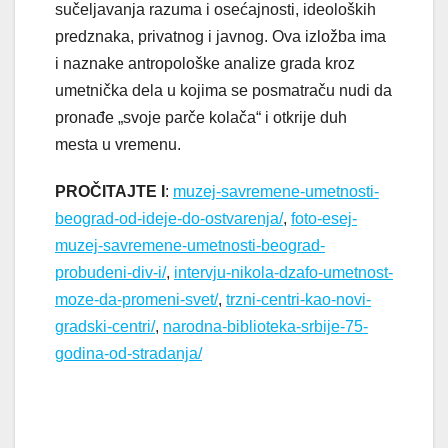
sučeljavanja razuma i osećajnosti, ideoloških
predznaka, privatnog i javnog. Ova izložba ima
i naznake antropološke analize grada kroz
umetnička dela u kojima se posmatraču nudi da
pronađe „svoje parče kolača“ i otkrije duh
mesta u vremenu.
PROČITAJTE I
:
muzej-savremene-umetnosti-
beograd-od-ideje-do-ostvarenja/
,
foto-esej-
muzej-savremene-umetnosti-beograd-
probudeni-div-i/
,
intervju-nikola-dzafo-umetnost-
moze-da-promeni-svet/
,
trzni-centri-kao-novi-
gradski-centri/
,
narodna-biblioteka-srbije-75-
godina-od-stradanja/