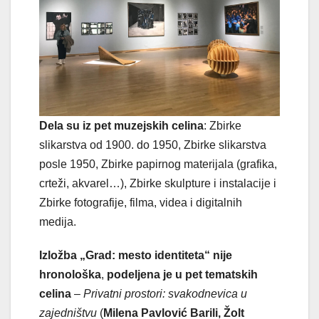
Dela su iz pet muzejskih celina
: Zbirke
slikarstva od 1900. do 1950, Zbirke slikarstva
posle 1950, Zbirke papirnog materijala (grafika,
crteži, akvarel…), Zbirke skulpture i instalacije i
Zbirke fotografije, filma, videa i digitalnih
medija.
Izložba „Grad: mesto identiteta“ nije
hronološka
,
podeljena je u pet tematskih
celina
–
Privatni prostori: svakodnevica u
zajedništvu
(
Milena Pavlović Barili, Žolt