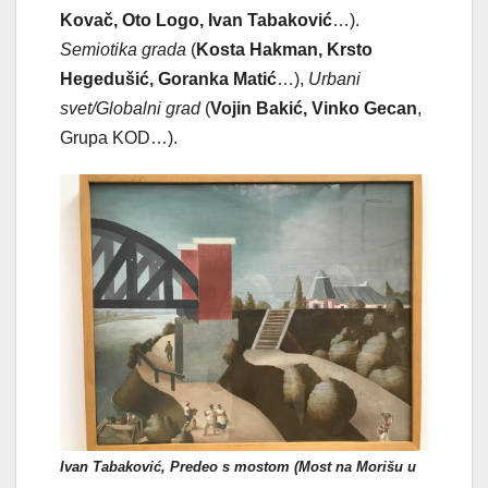
Kovač, Oto Logo, Ivan Tabaković
…).
Semiotika grada
(
Kosta Hakman, Krsto
Hegedušić, Goranka Matić
…),
Urbani
svet/Globalni grad
(
Vojin Bakić, Vinko Gecan
,
Grupa KOD…).
Ivan Tabaković, Predeo s mostom (Most na Morišu u