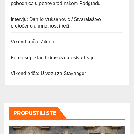
pobednica u petrovaradinskom Podgrađu
Intervju: Danilo Vuksanović / Stvaralaštvo
pretočeno u umetnost i reči
Vikend priča: Žilijen
Foto esej: Stari Edipsos na ostvu Eviji
Vikend priča: U vozu za Stavanger
PROPUSTILI STE