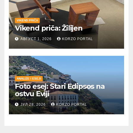
VIKEND PRIČA
Vikend priča: Žilijen
АВГУСТ 1, 2026
KORZO PORTAL
ANALIZE I ESEJI
Foto esej: Stari Edipsos na
ostvu Eviji
ЈУЛ 28, 2026
KORZO PORTAL