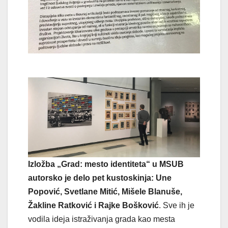
Izložba „Grad: mesto identiteta“ u MSUB
autorsko je delo pet kustoskinja: Une
Popović, Svetlane Mitić, Mišele Blanuše,
Žakline Ratković i Rajke Bošković
. Sve ih je
vodila ideja istraživanja grada kao mesta