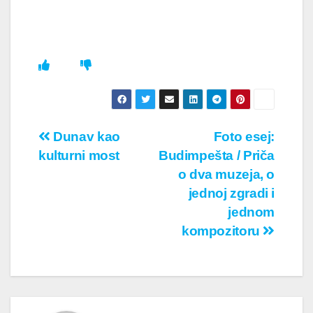
Кретање
Dunav kao
Foto esej:
kulturni most
Budimpešta / Priča
чланка
o dva muzeja, o
jednoj zgradi i
jednom
kompozitoru