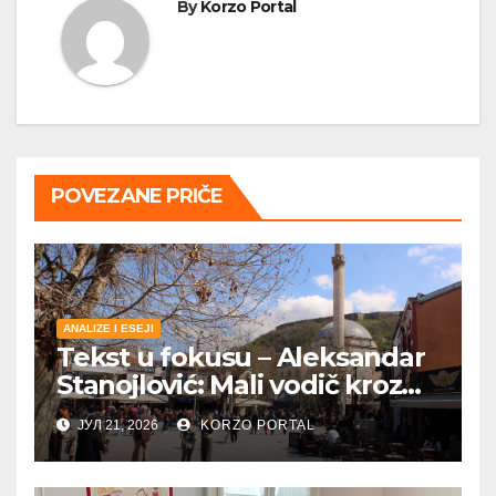
By
Korzo Portal
POVEZANE PRIČE
ANALIZE I ESEJI
Tekst u fokusu – Aleksandar
Stanojlović: Mali vodič kroz
Metohiju
ЈУЛ 21, 2026
KORZO PORTAL