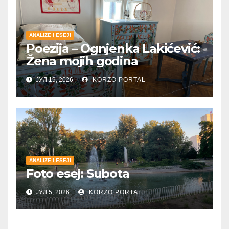
ANALIZE I ESEJI
Poezija – Ognjenka Lakićević:
Žena mojih godina
ЈУЛ 19, 2026
KORZO PORTAL
ANALIZE I ESEJI
Foto esej: Subota
ЈУЛ 5, 2026
KORZO PORTAL