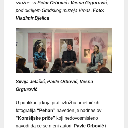
izložbe su
Petar Orbović
i
Vesna Grgurović
,
pod okriljem Gradskog muzeja Vrbas.
Foto:
Vladimir Bjelica
Silvija Jelačić, Pavle Orbović, Vesna
Grgurović
U publikaciji koja prati izložbu umetničkih
fotografija
“Pehan”
naveden je nadnaslov
“Komšijske priče”
koji nedovosmisleno
navodi da će se njeni autori,
Pavle Orbović
i