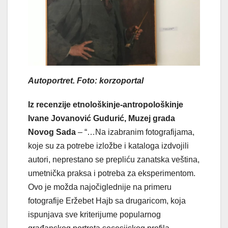
Autoportret. Foto: korzoportal
Iz recenzije etnološkinje-antropološkinje
Ivane Jovanović Gudurić, Muzej grada
Novog Sada
– “…Na izabranim fotografijama,
koje su za potrebe izložbe i kataloga izdvojili
autori, neprestano se prepliću zanatska veština,
umetnička praksa i potreba za eksperimentom.
Ovo je možda najočiglednije na primeru
fotografije Eržebet Hajb sa drugaricom, koja
ispunjava sve kriterijume popularnog