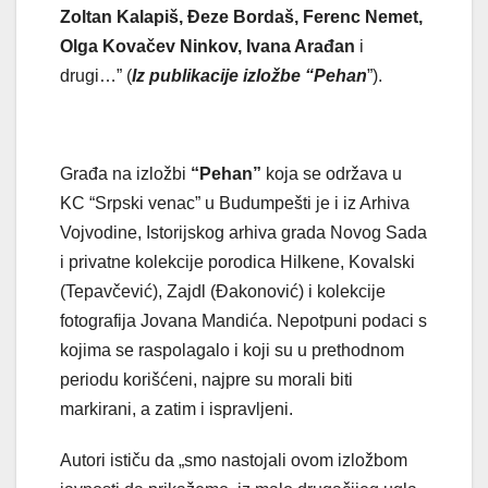
Zoltan Kalapiš, Đeze Bordaš, Ferenc Nemet,
Olga Kovačev Ninkov, Ivana Arađan
i
drugi…” (
Iz publikacije izložbe “Pehan
”).
Građa na izložbi
“Pehan”
koja se održava u
KC “Srpski venac” u Budumpešti je i iz Arhiva
Vojvodine, Istorijskog arhiva grada Novog Sada
i privatne kolekcije porodica Hilkene, Kovalski
(Tepavčević), Zajdl (Đakonović) i kolekcije
fotografija Jovana Mandića. Nepotpuni podaci s
kojima se raspolagalo i koji su u prethodnom
periodu korišćeni, najpre su morali biti
markirani, a zatim i ispravljeni.
Autori ističu da „smo nastojali ovom izložbom