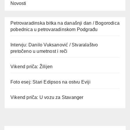
Novosti
Petrovaradinska bitka na današnji dan / Bogorodica
pobednica u petrovaradinskom Podgrađu
Intervju: Danilo Vuksanović / Stvaralaštvo
pretočeno u umetnost i reči
Vikend priča: Žilijen
Foto esej: Stari Edipsos na ostvu Eviji
Vikend priča: U vozu za Stavanger