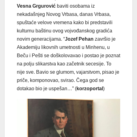
Vesna Grgurović
baviti osobama iz
nekadašnjeg Novog Vrbasa, danas Vrbasa,
spuštaće velove vremena kako bi predstavili
kulturnu baštinu ovog vojvođanskog gradića
novim generacijama. “
Jozef Pehan
završio je
Akademiju likovnih umetnosti u Minhenu, u
Beču i Pešti se doškolovavao i postao je poznat
na polju slikarstva kao začetnik secesije. To
nije sve. Bavio se glumom, vajarstvom, pisao je
priče, komponovao, svirao. Čega god se
dotakao bio je uspešan…” (
korzoportal
)