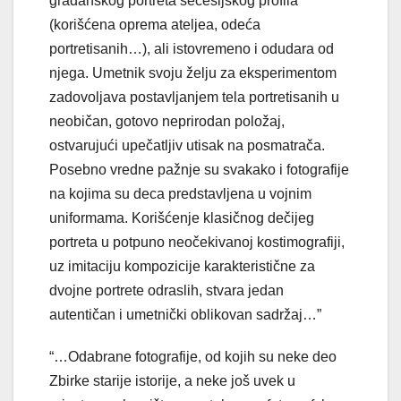
građanskog portreta secesijskog profila
(korišćena oprema ateljea, odeća
portretisanih…), ali istovremeno i odudara od
njega. Umetnik svoju želju za eksperimentom
zadovoljava postavljanjem tela portretisanih u
neobičan, gotovo neprirodan položaj,
ostvarujući upečatljiv utisak na posmatrača.
Posebno vredne pažnje su svakako i fotografije
na kojima su deca predstavljena u vojnim
uniformama. Korišćenje klasičnog dečijeg
portreta u potpuno neočekivanoj kostimografiji,
uz imitaciju kompozicije karakteristične za
dvojne portrete odraslih, stvara jedan
autentičan i umetnički oblikovan sadržaj…”
“…Odabrane fotografije, od kojih su neke deo
Zbirke starije istorije, a neke još uvek u