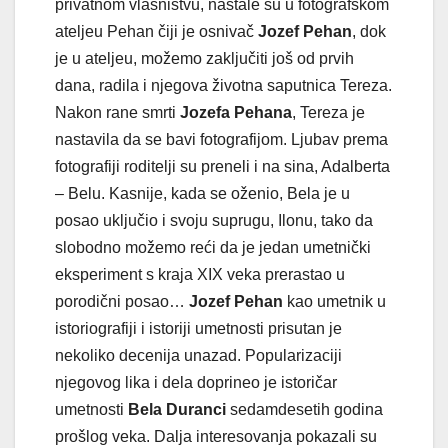
privatnom vlasništvu, nastale su u fotografskom
ateljeu Pehan čiji je osnivač
Jozef Pehan
, dok
je u ateljeu, možemo zaključiti još od prvih
dana, radila i njegova životna saputnica Tereza.
Nakon rane smrti
Jozefa Pehana
, Tereza je
nastavila da se bavi fotografijom. Ljubav prema
fotografiji roditelji su preneli i na sina, Adalberta
– Belu. Kasnije, kada se oženio, Bela je u
posao uključio i svoju suprugu, Ilonu, tako da
slobodno možemo reći da je jedan umetnički
eksperiment s kraja XIX veka prerastao u
porodični posao…
Jozef Pehan
kao umetnik u
istoriografiji i istoriji umetnosti prisutan je
nekoliko decenija unazad. Popularizaciji
njegovog lika i dela doprineo je istoričar
umetnosti
Bela Duranci
sedamdesetih godina
prošlog veka. Dalja interesovanja pokazali su