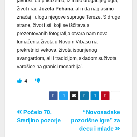
javnosti da prikažemo, iz malo drugačijeg ugla,
život i rad
Jozefa Pehana
, ali i da naglasimo
značaj i ulogu njegove supruge Tereze. S druge
strane, život i stil koji se iščitava s
prezentovanih fotografija otvara nam nova
tumačenja života u Novom Vrbasu na
prekretnici vekova, života ispunjenog
avangardom, ali i tradicijom, skladom suživota
varošice na granici monarhija”.
4
Кретање
Počelo 70.
“Novosadske
Sterijino pozorje
pozorišne igre” za
чланка
decu i mlade