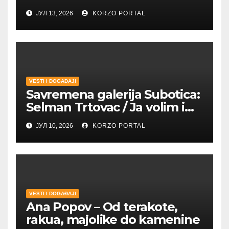
ЈУЛ 13, 2026
KORZO PORTAL
VESTI I DOGAĐAJI
Savremena galerija Subotica:
Selman Trtovac / Ja volim i
umetnost drugih
ЈУЛ 10, 2026
KORZO PORTAL
VESTI I DOGAĐAJI
Ana Popov – Od terakote,
rakua, majolike do kamenine