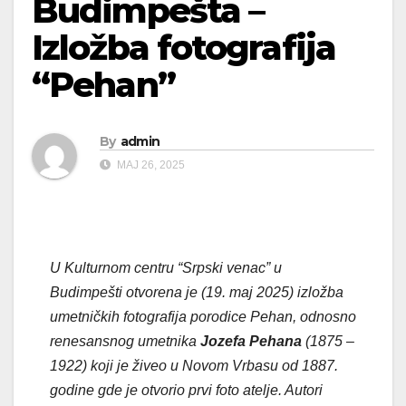
Budimpešta –
Izložba fotografija
“Pehan”
By
admin
МАЈ 26, 2025
U Kulturnom centru “Srpski venac” u
Budimpešti otvorena je (19. maj 2025) izložba
umetničkih fotografija porodice Pehan, odnosno
renesansnog umetnika
Jozefa Pehana
(1875 –
1922) koji je živeo u Novom Vrbasu od 1887.
godine gde je otvorio prvi foto atelje. Autori