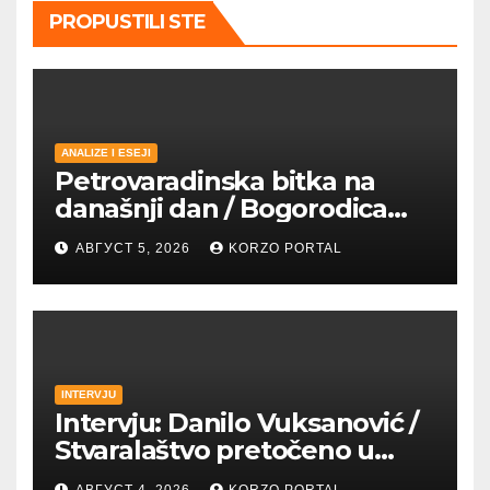
PROPUSTILI STE
ANALIZE I ESEJI
Petrovaradinska bitka na
današnji dan / Bogorodica
pobednica u
АВГУСТ 5, 2026
KORZO PORTAL
petrovaradinskom Podgrađu
INTERVJU
Intervju: Danilo Vuksanović /
Stvaralaštvo pretočeno u
umetnost i reči