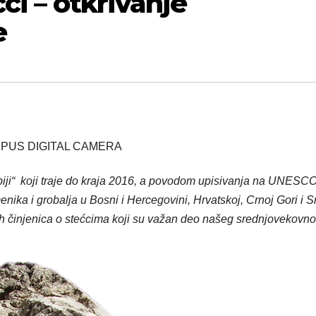
ci – otkrivanje
e
PUS DIGITAL CAMERA
ji“ koji traje do kraja 2016, a povodom
upisivanja na UNESCO 
ka i grobalja u Bosni i Hercegovini, Hrvatskoj, Crnoj Gori i Srb
ih činjenica o stećcima koji su važan deo našeg srednjovekovn