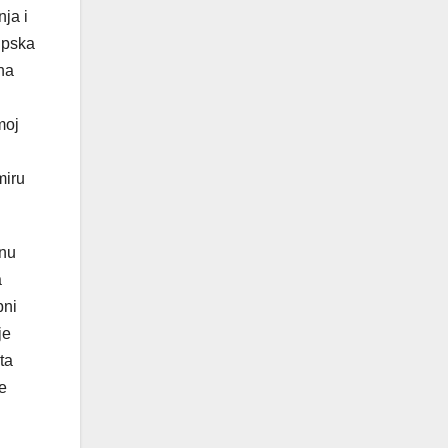
nja i
ipska
 na
moj
miru
jnu
a
bni
je
ta
e