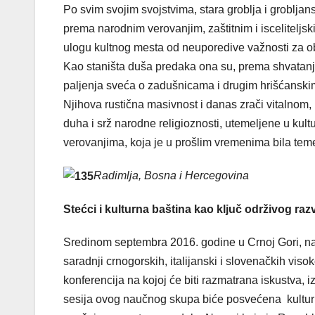
Po svim svojim svojstvima, stara groblja i grobljan
prema narodnim verovanjim, zaštitnim i isceliteljsk
ulogu kultnog mesta od neuporedive važnosti za ob
Kao staništa duša predaka ona su, prema shvatanju 
paljenja sveća o zadušnicama i drugim hrišćansk
Njihova rustična masivnost i danas zrači vitalno
duha i srž narodne religioznosti, utemeljene u ku
verovanjima, koja je u prošlim vremenima bila te
Radimlja, Bosna i Hercegovina
Stećci i kulturna baština kao ključ održivog raz
Sredinom septembra 2016. godine u Crnoj Gori, n
saradnji crnogorskih, italijanski i slovenačkih viso
konferencija na kojoj će biti razmatrana iskustva, 
sesija ovog naučnog skupa biće posvećena kultur