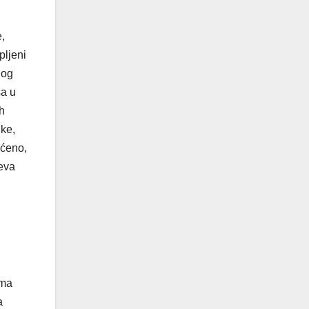
,
pljeni
nog
sa u
h
ike,
ićeno,
jeva
ima
a