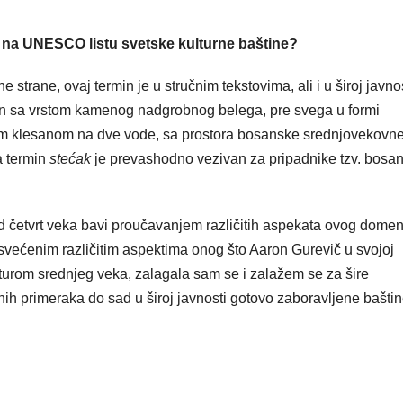
i na UNESCO listu svetske kulturne baštine?
trane, ovaj termin je u stručnim tekstovima, ali i u široj javnos
an sa vrstom kamenog nadgrobnog belega, pre svega u formi
m klesanom na dve vode, sa prostora bosanske srednjovekovn
ma termin
stećak
je prevashodno vezivan za pripadnike tzv. bosa
 od četvrt veka bavi proučavanjem različitih aspekata ovog dome
osvećenim različitim aspektima onog što Aaron Gurevič u svojoj
lturom srednjeg veka, zalagala sam se i zalažem se za šire
nih primeraka do sad u široj javnosti gotovo zaboravljene bašti