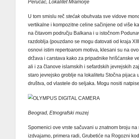
Perućac, Lokalitet Mramorje
U tom smislu reč
stećak
obuhvata sve vidove monol
vertikalne i kompozitne celine sačinjene od više 
na čitavom području Balkana i u istočnom Podunavl
razdoblja (pouzdano se mogu datovati od kraja XIII 
osnovi istim repertoarom motiva, klesani su na ov
država i carstava kako za pripadnike hrišćanske ver
ali i za članove islamskih i sefardskih jevrejskih 
staro jevrejsko groblje na lokalitetu Stočna pijaca 
društva, od vlastele do seljaka. Mogu nositi natpis
Beograd, Etnografski muzej
Spomenici ove vrste sačuvani u znatnom broju na s
izdvajamo, primera radi, Grubetiće na Rogozni kod 