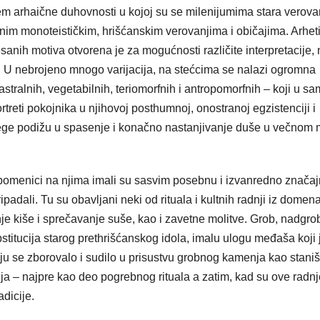
ajem arhaične duhovnosti u kojoj su se milenijumima stara verova
enim monoteističkim, hrišćanskim verovanjima i običajima. Arhet
lesanih motiva otvorena je za mogućnosti različite interpretacije,
e. U nebrojeno mnogo varijacija, na stećcima se nalazi ogromna
 astralnih, vegetabilnih, teriomorfnih i antropomorfnih – koji u sa
ortreti pokojnika u njihovoj posthumnoj, onostranoj egzistenciji i
elege podižu u spasenje i konačno nastanjivanje duše u večnom 
spomenici na njima imali su sasvim posebnu i izvanredno znača
ipadali. Tu su obavljani neki od rituala i kultnih radnji iz domen
je kiše i sprečavanje suše, kao i zavetne molitve. Grob, nadgro
pstitucija starog prethrišćanskog idola, imalu ulogu međaša koji 
lju se zborovalo i sudilo u prisustvu grobnog kamenja kao staniš
a – najpre kao deo pogrebnog rituala a zatim, kad su ove radnj
dicije.