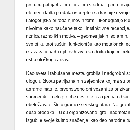
potrebe patrijarhalnih, ruralnih sredina i pod utic
elementi kulta predaka isprepleli sa kasnije usvoj
i alegorijska priroda njihovih formi i ikonografije k
nivoima kako naučene tako i instinktivne recepcij
riznica raznolikih motiva – geometrijskih, solarnih,
svojoj kultnoj suštini funkcionišu kao metaforički p
izražavaju nadu njihovih živih srodnika koji im b
eshatološkog carstva.
Kao sveta i tabuisana mesta, groblja i nadgrobni 
ulogu u životu patrijarhalnih zajednica kojima su pr
agrarne magije, prvenstveno oni vezani za prizivan
spomenik ili celo groblje često je, kao jedna od su
obeležavao i štitio granice seoskog atara. Na grob
duša predaka. Tu su organizovane igre i nadmetanj
izgubile svoje kultno značenje, kao deo narodne tra