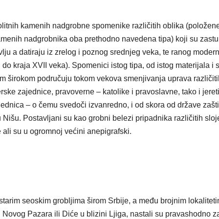
itnih kamenih nadgrobne spomenike različitih oblika (položene
kamenih nadgrobnika oba prethodno navedena tipa) koji su zastu
ju a datiraju iz zrelog i poznog srednjeg veka, te ranog moder
do kraja XVII veka). Spomenici istog tipa, od istog materijala i 
om širokom područuju tokom vekova smenjivanja uprava različiti
ske zajednice, pravoverne – katolike i pravoslavne, tako i jeret
zajednica – o čemu svedoči izvanredno, i od skora od države zašt
u Nišu. Postavljani su kao grobni belezi pripadnika različitih slo
e ali su u ogromnoj većini anepigrafski.
tarim seoskim grobljima širom Srbije, a među brojnim lokalitet
Novog Pazara ili Diće u blizini Ljiga, nastali su pravashodno z