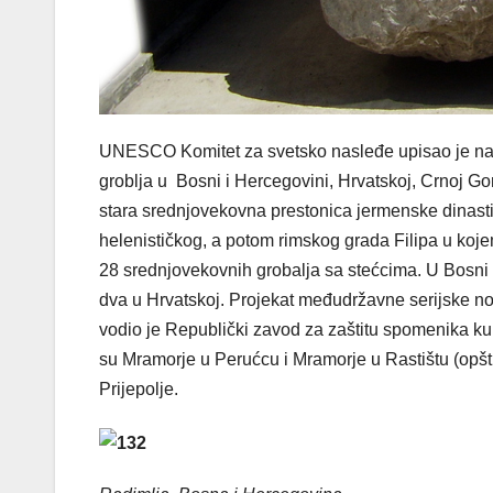
UNESCO Komitet za svetsko nasleđe upisao je na 
groblja u Bosni i Hercegovini, Hrvatskoj, Crnoj Gor
stara srednjovekovna prestonica jermenske dinasti
helenističkog, a potom rimskog grada Filipa u kojem
28 srednjovekovnih grobalja sa stećcima. U Bosni i H
dva u Hrvatskoj. Projekat međudržavne serijske nom
vodio je Republički zavod za zaštitu spomenika kul
su Mramorje u Perućcu i Mramorje u Rastištu (opština
Prijepolje.