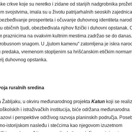
ske crkve koje su neretko i zidane od starijih nadgrobnika prožet
im svojstvima, imala su u životu patrijarhalnih seoskih zajednic
ezbeđivanje prosperiteta i očuvanje duhovnog identiteta narod
običnih ljudi, obezbeđivala njihov fizički i duhovni opstanak. 
im praznicima na ovakvim kultnim mestima zadržao se do danas
m, robusnom snagom. U „ljutom kamenu“ zatomljena je iskra nar
ltu predaka, vremenom stopljenim sa hrišćanskim etičkim normam
melj duhovnog opstanka.
voja ruralnih sredina
a Žabljaku, u okviru međunarodnog projekta
Katun
koji se reali
koškolskih i istraživačkih institucija, biće održana međunarodna
izazovi i perspektive održivog razvoja planinskih područja. Pose
no-istorijskom nasleđu i stećcima kao njegovom izuzetnom