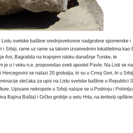
Listu svetske baštine srednjovekovne nadgrobne spomenike i
i i Srbiji, rame uz rame sa takvim izvanrednim lokalitetima kao 
je Ani, Bagratida na krajnjem istoku današnje Turske, te
 je u I veku n.e. propovedao sveti apostol Pavle. Na Listi se na
ercegovini se nalazi 20 grobalja, tri su u Crnoj Gori, tri u Srbiji
inacije stećaka za upis na Listu svetske baštine u Republici Sr
ture. Upisane nekropole u Srbiji nalaze se u Podrinju i Polimlju
 Bajina Bašta) i Grčko groblje u selu Hrta, na teritoriji opštine