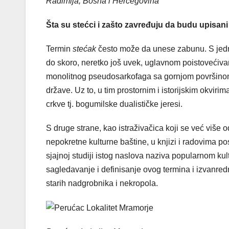
Radimlja, Bosna i Hercegovina
Šta su stećci i zašto zavređuju da budu upisan
Termin
stećak
često može da unese zabunu. S jedne s
do skoro, neretko još uvek, uglavnom poistovećiv
monolitnog pseudosarkofaga sa gornjom površino
države. Uz to, u tim prostornim i istorijskim okviri
crkve tj. bogumilske dualističke jeresi.
S druge strane, kao istraživačica koji se već više
nepokretne kulturne baštine, u knjizi i radovima p
sjajnoj studiji istog naslova naziva popularnom ku
sagledavanje i definisanje ovog termina i izvanred
starih nadgrobnika i nekropola.