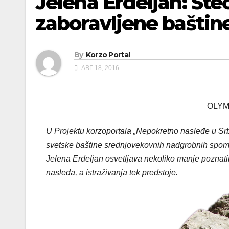
Jelena Erdeljan: Steć
zaboravljene baštin
By
Korzo Portal
АВГ 18, 2016
OLYM
U Projektu korzoportala „Nepokretno nasleđe u Srbi
svetske baštine srednjovekovnih nadgrobnih spomeni
Jelena Erdeljan osvetljava nekoliko manje poznat
nasleđa, a istraživanja tek predstoje.