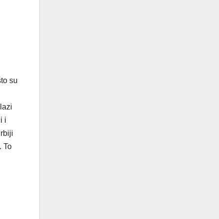
što su
lazi
 i
biji
. To