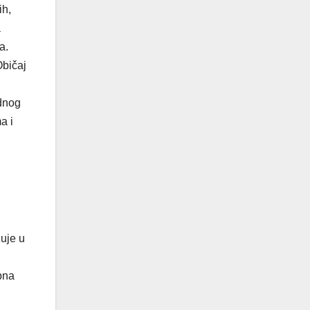
ih,
a
a.
Običaj
.
odnog
a i
zuje u
bna