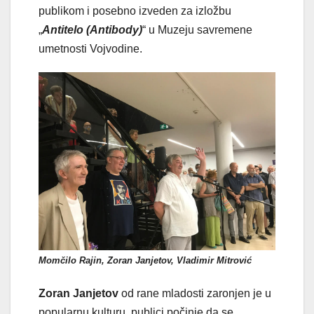
publikom i posebno izveden za izložbu
„
Antitelo (Antibody)
“ u Muzeju savremene
umetnosti Vojvodine.
Momčilo Rajin, Zoran Janjetov, Vladimir Mitrović
Zoran Janjetov
od rane mladosti zaronjen je u
popularnu kulturu, publici počinje da se