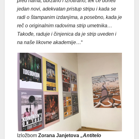
pred nama, ubrzano i izrotirano, tek će doneti
jedan novi, adekvatan pristup stripu i kada se
radi o štampanim izdanjima, a posebno, kada je
reč o originalnim radovima strip umetnika…
Takođe, raduje i činjenica da je strip uveden i
na naše likovne akademije
…“
Izložbom
Zorana Janjetova
„Antitelo