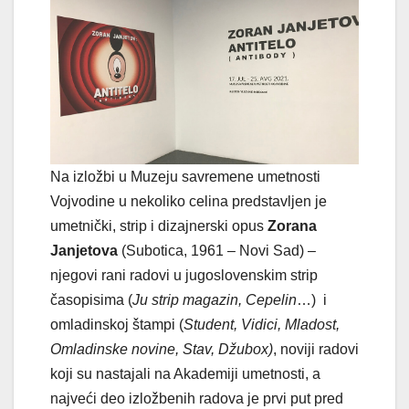
Na izložbi u Muzeju savremene umetnosti
Vojvodine u nekoliko celina predstavljen je
umetnički, strip i dizajnerski opus
Zorana
Janjetova
(Subotica, 1961 – Novi Sad) –
njegovi rani radovi u jugoslovenskim strip
časopisima (
Ju strip magazin, Cepelin
…) i
omladinskoj štampi (
Student, Vidici, Mladost,
Omladinske novine, Stav, Džubox)
, noviji radovi
koji su nastajali na Akademiji umetnosti, a
najveći deo izložbenih radova je prvi put pred