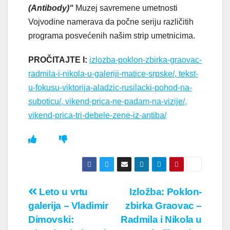
(Antibody)“
Muzej savremene umetnosti
Vojvodine namerava da počne seriju različitih
programa posvećenih našim strip umetnicima.
PROČITAJTE I:
izlozba-poklon-zbirka-graovac-
radmila-i-nikola-u-galeriji-matice-srpske/, tekst-
u-fokusu-viktorija-aladzic-rusilacki-pohod-na-
suboticu/, vikend-prica-ne-padam-na-vizije/,
vikend-prica-tri-debele-zene-iz-antiba/
Кретање
Leto u vrtu
Izložba: Poklon-
galerija – Vladimir
zbirka Graovac –
чланка
Dimovski:
Radmila i Nikola u