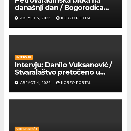
Petrovaradinska bitka na
današnji dan / Bogorodica
pobednica u
АВГУСТ 5, 2026
KORZO PORTAL
petrovaradinskom Podgrađu
INTERVJU
Intervju: Danilo Vuksanović /
Stvaralaštvo pretočeno u
umetnost i reči
АВГУСТ 4, 2026
KORZO PORTAL
VIKEND PRIČA