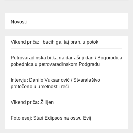
Novosti
Vikend priča: I bacih ga, taj prah, u potok
Petrovaradinska bitka na današnji dan / Bogorodica
pobednica u petrovaradinskom Podgrađu
Intervju: Danilo Vuksanović / Stvaralaštvo
pretočeno u umetnost i reči
Vikend priča: Žilijen
Foto esej: Stari Edipsos na ostvu Eviji