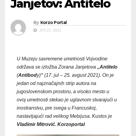
Janjetov: Antitelo
By
Korzo Portal
ЈУЛ 22, 2021
U Muzeju savremene umetnosti Vojvodine
održava se izložba Zorana Janjetova
„Antitelo
(
Antibod
y)
“
(17. jul – 25. avgust 2021). On je
jedan od najznačajnih strip autora na
jugoslovenskom prostoru, a visoko mesto u
ovoj umetnosti stekao je uglavnom stvarajući u
inostranstvu, pre svega u Francuskoj,
nastavljajući rad velikog Mebijusa. Kustos je
Vladimir Mitrović. Korzoportal