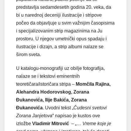
predstavlja sedamdesetih godina 20. veka, da
bi u narednoj deceniji ilustracije i stripove
počeo da objavljuje u svim važnijim časopisima
i specijalizovanim strip magazinima na Ju
prostoru. U njegov umetnički opus spadaju i
ilustracije i dizajn, a strip albumi nalaze se
širom sveta.
U katalogu-monografiji uz obilje fotografija,
nalaze se i tekstovi eminentnih
teoretičara/istoričara stripa –
Momčila Rajina,
Alehandra Hodorovskog, Zorana
Đukanovića, Ilije Bakića, Zorana
Đukanovića
. Uvodni tekst „
Čudesni svetovi
Zorana Janjetova
“ napisao je kustos ove
izložbe
Vladimir Mitrović
–
„… Vreme koje je