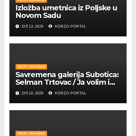
Izložba umetnica iz Poljske u
Novom Sadu
ЈУЛ 13, 2026
KORZO PORTAL
VESTI I DOGAĐAJI
Savremena galerija Subotica:
Selman Trtovac / Ja volim i
umetnost drugih
ЈУЛ 10, 2026
KORZO PORTAL
VESTI I DOGAĐAJI