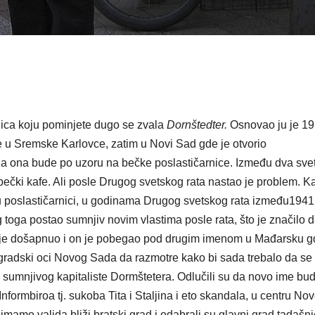
nica koju pominjete dugo se zvala
Dornštedter.
Osnovao ju je 19
e u Sremske Karlovce, zatim u Novi Sad gde je otvorio
u da ona bude po uzoru na bečke poslastičarnice. Između dva sve
o bečki kafe. Ali posle Drugog svetskog rata nastao je problem. K
u tu poslastičarnici, u godinama Drugog svetskog rata između1941
g toga postao sumnjiv novim vlastima posle rata, što je značilo d
u je došapnuo i on je pobegao pod drugim imenom u Mađarsku g
e gradski oci Novog Sada da razmotre kako bi sada trebalo da se
 sumnjivog kapitaliste Dormštetera. Odlučili su da novo ime bu
formbiroa tj. sukoba Tita i Staljina i eto skandala, u centru No
 imamo valjda bliži bratski grad i odabrali su glavni grad tadašn