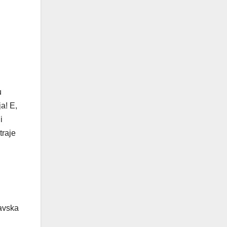
u
ja! E,
i
traje
navska