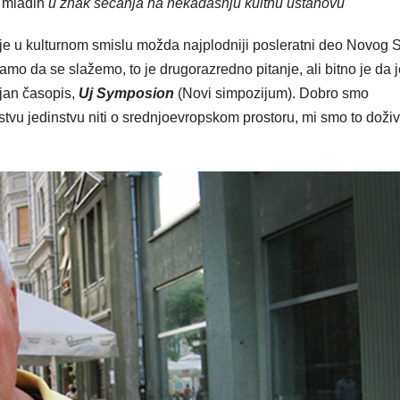
a mladih
u znak sećanja na nekadašnju kultnu ustanovu
a je u kulturnom smislu možda najplodniji posleratni deo Novog 
mo da se slažemo, to je drugorazredno pitanje, ali bitno je da j
ljan časopis,
Uj Symposion
(Novi simpozijum). Dobro smo
tstvu jedinstvu niti o srednjoevropskom prostoru, mi smo to doživl