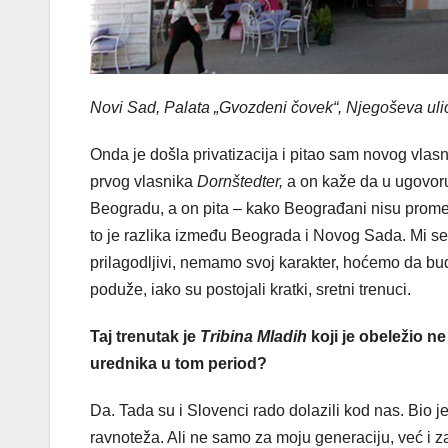
Novi Sad, Palata „Gvozdeni čovek“, Njegoševa uli
Onda je došla privatizacija i pitao sam novog vla
prvog vlasnika
Dornštedter,
a on kaže da u ugovoru
Beogradu, a on pita – kako Beograđani nisu prome
to je razlika između Beograda i Novog Sada. Mi 
prilagodljivi, nemamo svoj karakter, hoćemo da bude
poduže, iako su postojali kratki, sretni trenuci.
Taj trenutak je
Tribina Mladih
koji je obeležio n
urednika u tom period?
Da. Tada su i Slovenci rado dolazili kod nas. Bio
ravnoteža. Ali ne samo za moju generaciju, već i z