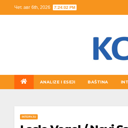
Skip
Чет. авг 6th, 2026
7:24:03 PM
to
content
ANALIZE I ESEJI
BAŠTINA
IN
INTERVJU