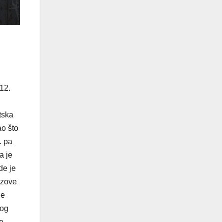
12.
tska
ao što
. pa
a je
de je
 zove
de
vog
je