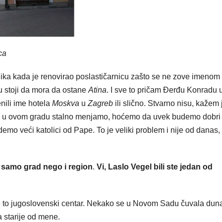
ca
snika kada je renovirao poslastičarnicu zašto se ne zove imenom
 stoji da mora da ostane
Atina
. I sve to pričam Đerđu Konradu 
nili ime hotela
Moskva
u
Zagreb
ili slično. Stvarno nisu, kažem 
se u ovom gradu stalno menjamo, hoćemo da uvek budemo dobri 
mo veći katolici od Pape. To je veliki problem i nije od danas, 
e samo grad nego i region
.
Vi, Laslo Vegel bili ste jedan od
 je to jugoslovenski centar. Nekako se u Novom Sadu čuvala du
a starije od mene.