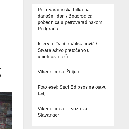
Petrovaradinska bitka na
današnji dan / Bogorodica
pobednica u petrovaradinskom
Podgrađu
Intervju: Danilo Vuksanović /
Stvaralaštvo pretočeno u
umetnost i reči
,
Vikend priča: Žilijen
i
Foto esej: Stari Edipsos na ostvu
Eviji
Vikend priča: U vozu za
Stavanger