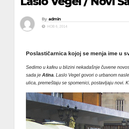
Laslo Vegel / Novi S
By
admin
НОВ 6, 2014
Poslastičarnica kojoj se menja ime u
Sedimo u kafeu u blizini nekadašnje čuvene novo
sada je
Atina
. Laslo Vegel govori o urbanom nasl
ulica, premeštaju se spomenici, postavljaju novi.