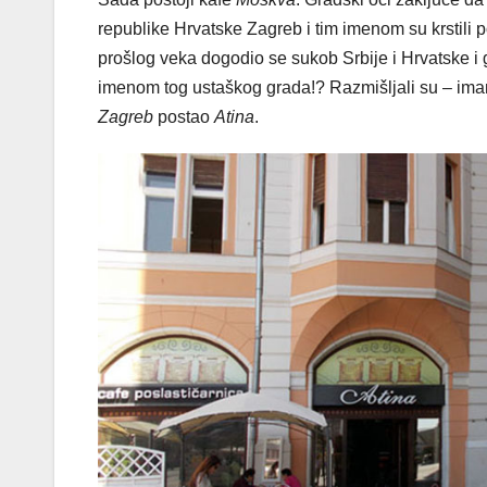
republike Hrvatske Zagreb i tim imenom su krstili p
prošlog veka dogodio se sukob Srbije i Hrvatske i 
imenom tog ustaškog grada!? Razmišljali su – imamo 
Zagreb
postao
Atina
.