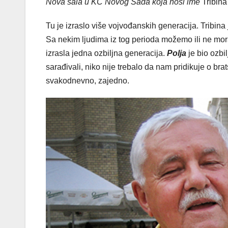
Nova sala u KC Novog Sada koja nosi ime
Tribin
Tu je izraslo više vojvođanskih generacija. Tribin
Sa nekim ljudima iz tog perioda možemo ili ne mora
izrasla jedna ozbiljna generacija.
Polja
je bio ozbi
sarađivali, niko nije trebalo da nam pridikuje o bra
svakodnevno, zajedno.