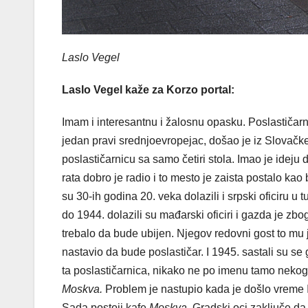
Laslo Vegel
Laslo Vegel kaže za Korzo portal:
Imam i interesantnu i žalosnu opasku. Poslastičar
jedan pravi srednjoevropejac, došao je iz Slovačk
poslastičarnicu sa samo četiri stola. Imao je idej
rata dobro je radio i to mesto je zaista postalo ka
su 30-ih godina 20. veka dolazili i srpski oficiru 
do 1944. dolazili su mađarski oficiri i gazda je zbo
trebalo da bude ubijen. Njegov redovni gost to m
nastavio da bude poslastičar. I 1945. sastali su s
ta poslastičarnica, nikako ne po imenu tamo nekog
Moskva.
Problem je nastupio kada je došlo vreme In
Sada postoji kafe
Moskva
. Gradski oci zaključe da