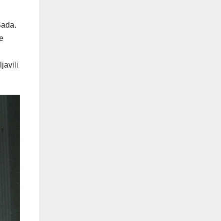
Sada.
e
javili