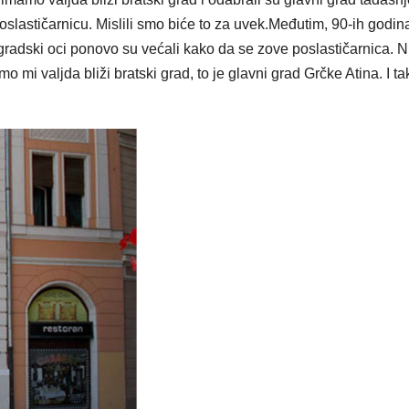
oslastičarnicu. Mislili smo biće to za uvek.Međutim, 90-ih godin
gradski oci ponovo su većali kako da se zove poslastičarnica. 
mi valjda bliži bratski grad, to je glavni grad Grčke Atina. I ta