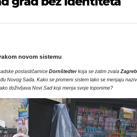
ad grad bez identiteta
 svakom novom sistemu
sadske poslastičarnice
Dornštedter
koja se zatim zvala
Zagreb
eđu Novog Sada. Kako se promeni sistem tako se menjaju naziv
 Kako doživljava Novi Sad koji menja svoje toponime?