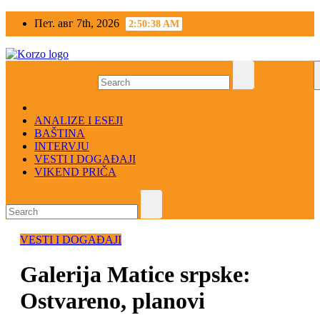
Skip
Пет. авг 7th, 2026
2:50:39 AM
to
content
ANALIZE I ESEJI
BAŠTINA
INTERVJU
VESTI I DOGAĐAJI
VIKEND PRIČA
VESTI I DOGAĐAJI
Galerija Matice srpske:
Ostvareno, planovi