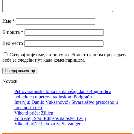
Име
*
Е-пошта
*
Веб место
Сачувај моје име, е-пошту и веб место у овом прегледачу
веба за следећи пут када коментаришем.
Novosti
Petrovaradinska bitka na današnji dan / Bogorodica
pobednica u petrovaradinskom Podgrađu
Intervju: Danilo Vuksanović / Stvaralaštvo pretočeno u
umetnost i reči
Vikend priča: Žilijen
Foto esej: Stari Edipsos na ostvu Eviji
Vikend priča: U vozu za Stavanger