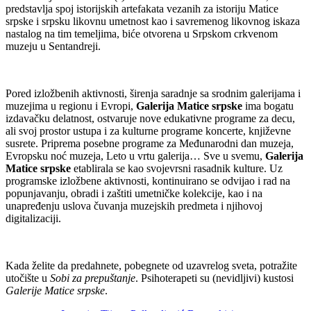
predstavlja spoj istorijskih artefakata vezanih za istoriju Matice
srpske i srpsku likovnu umetnost kao i savremenog likovnog iskaza
nastalog na tim temeljima, biće otvorena u Srpskom crkvenom
muzeju u Sentandreji.
Pored izložbenih aktivnosti, širenja saradnje sa srodnim galerijama i
muzejima u regionu i Evropi,
Galerija Matice srpske
ima bogatu
izdavačku delatnost, ostvaruje nove edukativne programe za decu,
ali svoj prostor ustupa i za kulturne programe koncerte, književne
susrete. Priprema posebne programe za Međunarodni dan muzeja,
Evropsku noć muzeja, Leto u vrtu galerija… Sve u svemu,
Galerija
Matice srpske
etablirala se kao svojevrsni rasadnik kulture. Uz
programske izložbene aktivnosti, kontinuirano se odvijao i rad na
popunjavanju, obradi i zaštiti umetničke kolekcije, kao i na
unapređenju uslova čuvanja muzejskih predmeta i njihovoj
digitalizaciji.
Kada želite da predahnete, pobegnete od uzavrelog sveta, potražite
utočište u
Sobi za prepuštanje
. Psihoterapeti su (nevidljivi) kustosi
Galerije Matice srpske
.