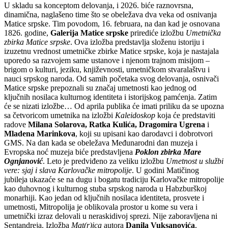
U skladu sa konceptom delovanja, i 2026. biće raznovrsna,
dinamična, naglašeno time što se obeležava dva veka od osnivanja
Matice srpske. Tim povodom, 16. februara, na dan kad je osnovana
1826. godine,
Galerija Matice srpske
prirediće izložbu
Umetnička
zbirka Matice srpske
. Ova izložba predstavlja složenu istoriju i
izuzetnu vrednost umetničke zbirke Matice srpske, koja je nastajala
uporedo sa razvojem same ustanove i njenom trajnom misijom –
brigom o kulturi, jeziku, književnosti, umetničkom stvaralaštvu i
nauci srpskog naroda. Od samih početaka svog delovanja, osnivači
Matice srpske prepoznali su značaj umetnosti kao jednog od
ključnih nosilaca kulturnog identiteta i istorijskog pamćenja. Zatim
će se nizati izložbe… Od aprila publika će imati priliku da se upozna
sa četvoricom umetnika na izložbi
Kaleidoskop
koja će predstaviti
radove
Milana Solarova, Ratka Kulića, Dragomira Ugrena
i
Mladena Marinkova
, koji su upisani kao darodavci i dobrotvori
GMS. Na dan kada se obeležava Međunarodni dan muzeja i
Evropska noć muzeja biće predstavljena
Poklon zbirka Mare
Ognjanović
. Leto je predviđeno za veliku izložbu
Umetnost u službi
vere: sjaj i slava Karlovačke mitropolije
. U godini Matičinog
jubileja ukazaće se na dugu i bogatu tradiciju Karlovačke mitropolije
kao duhovnog i kulturnog stuba srpskog naroda u Habzburškoj
monarhiji. Kao jedan od ključnih nosilaca identiteta, prosvete i
umetnosti, Mitropolija je oblikovala prostor u kome su vera i
umetnički izraz delovali u neraskidivoj sprezi. Nije zaboravljena ni
Sentandreja. Izložba
Mat(r)ica
autora
Danila Vuksanovića
,