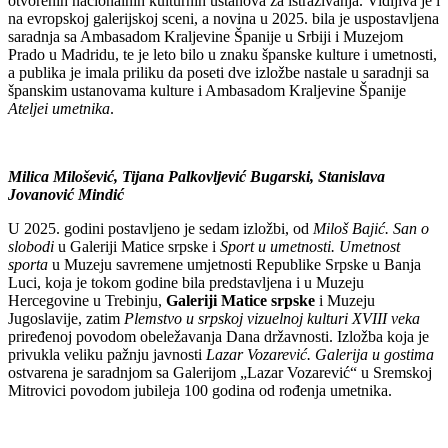
otvorenih nacionalnih kulturnih ustanova za istraživanja. Vidljiva je i
na evropskoj galerijskoj sceni, a novina u 2025. bila je uspostavljena
saradnja sa Ambasadom Kraljevine Španije u Srbiji i Muzejom
Prado u Madridu, te je leto bilo u znaku španske kulture i umetnosti,
a publika je imala priliku da poseti dve izložbe nastale u saradnji sa
španskim ustanovama kulture i Ambasadom Kraljevine Španije
Ateljei umetnika
.
Milica Milošević, Tijana Palkovljević Bugarski, Stanislava
Jovanović Mindić
U 2025. godini postavljeno je sedam izložbi, od
Miloš Bajić. San o
slobodi
u Galeriji Matice srpske i
Sport u umetnosti. Umetnost
sporta
u Muzeju savremene umjetnosti Republike Srpske u Banja
Luci, koja je tokom godine bila predstavljena i u Muzeju
Hercegovine u Trebinju,
Galeriji Matice srpske
i Muzeju
Jugoslavije, zatim
Plemstvo u srpskoj vizuelnoj kulturi XVIII veka
priređenoj povodom obeležavanja Dana državnosti. Izložba koja je
privukla veliku pažnju javnosti
Lazar Vozarević. Galerija u gostima
ostvarena je saradnjom sa Galerijom „Lazar Vozarević“ u Sremskoj
Mitrovici povodom jubileja 100 godina od rođenja umetnika.