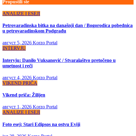
Propustili ste
ANALIZE I ESEJI
Petrovaradinska bitka na današnji dan / Bogorodica pobednica
u petrovaradinskom Podgrađu
август 5, 2026
Korzo Portal
INTERVJU
Intervju: Danilo Vuksanović / Stvaralaštvo pretočeno u
umetnost i reči
август 4, 2026
Korzo Portal
VIKEND PRIČA
Vikend priča: Žilijen
август 1, 2026
Korzo Portal
ANALIZE I ESEJI
Foto esej: Stari Edipsos na ostvu Eviji