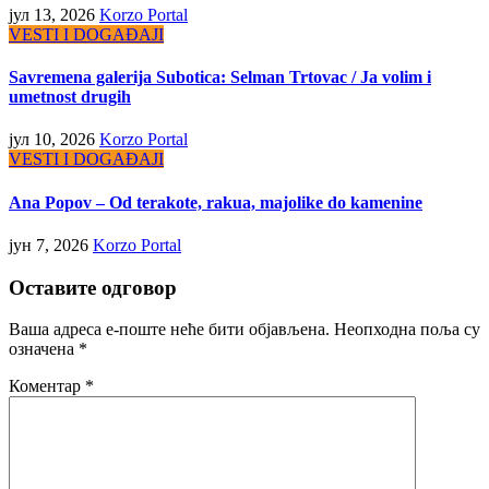
јул 13, 2026
Korzo Portal
VESTI I DOGAĐAJI
Savremena galerija Subotica: Selman Trtovac / Ja volim i
umetnost drugih
јул 10, 2026
Korzo Portal
VESTI I DOGAĐAJI
Ana Popov – Od terakote, rakua, majolike do kamenine
јун 7, 2026
Korzo Portal
Оставите одговор
Ваша адреса е-поште неће бити објављена.
Неопходна поља су
означена
*
Коментар
*