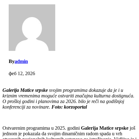
By
admin
феб 12, 2026
Galerija Matice srpske
svojim programima dokazuje da je i u
kriznim vremenima moguće ostvariti značajna kulturna dostignuća.
O prošloj godini i planovima za 2026. bilo je reči na godišnjoj
konferenciji za novinare.
Foto: korzoportal
Ostvarenim programima u 2025. godini
Galerija Matice srpske
još
jednom je pokazala da svojim dinamičnim radom spada u vrh