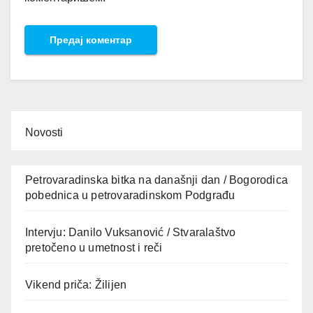
Novosti
Petrovaradinska bitka na današnji dan / Bogorodica
pobednica u petrovaradinskom Podgrađu
Intervju: Danilo Vuksanović / Stvaralaštvo
pretočeno u umetnost i reči
Vikend priča: Žilijen