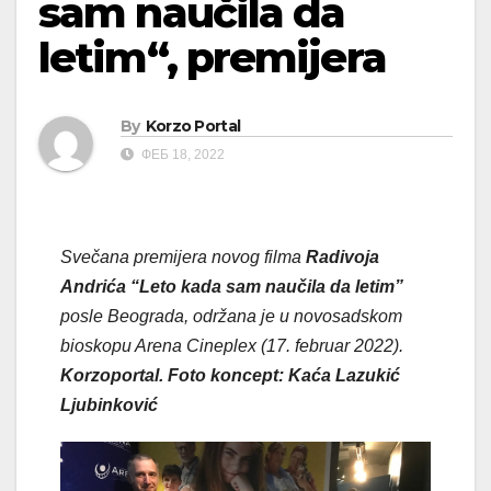
sam naučila da
letim“, premijera
By
Korzo Portal
ФЕБ 18, 2022
Svečana premijera novog filma
Radivoja
Andrića “Leto kada sam naučila da letim”
posle Beograda, održana je u novosadskom
bioskopu Arena Cineplex (17. februar 2022).
Korzoportal. Foto koncept: Kaća Lazukić
Ljubinković