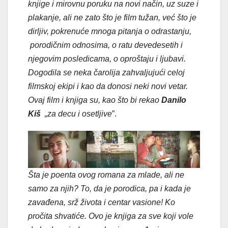
knjige i mirovnu poruku na novi način, uz suze i
plakanje, ali ne zato što je film tužan, već što je
dirljiv, pokrenuće mnoga pitanja o odrastanju,
porodičnim odnosima, o ratu devedesetih i
njegovim posledicama, o oproštaju i ljubavi.
Dogodila se neka čarolija zahvaljujući celoj
filmskoj ekipi i kao da donosi neki novi vetar.
Ovaj film i knjiga su, kao što bi rekao
Danilo
Kiš
„za decu i osetljive
”.
Šta je poenta ovog romana za mlade, ali ne
samo za njih? To, da je porodica, pa i kada je
zavađena, srž života i centar vasione! Ko
pročita shvatiće. Ovo je knjiga za sve koji vole