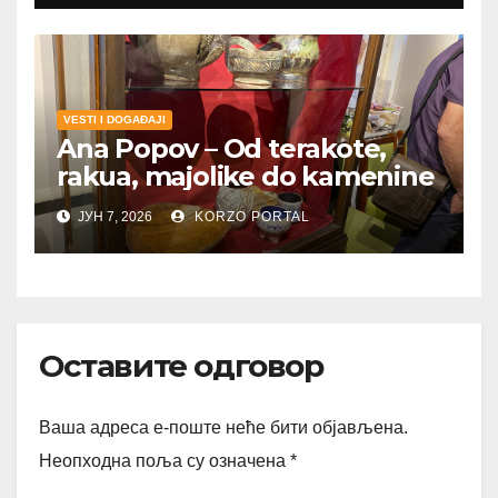
VESTI I DOGAĐAJI
Ana Popov – Od terakote,
rakua, majolike do kamenine
ЈУН 7, 2026
KORZO PORTAL
Оставите одговор
Ваша адреса е-поште неће бити објављена.
Неопходна поља су означена
*