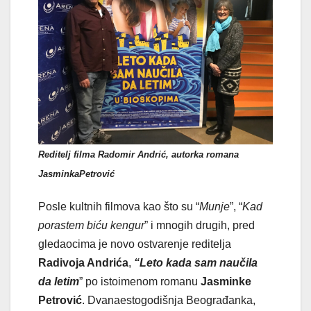
Reditelj filma Radomir Andrić, autorka romana
JasminkaPetrović
Posle kultnih filmova kao što su “
Munje
”, “
Kad
porastem biću kengur
” i mnogih drugih, pred
gledaocima je novo ostvarenje reditelja
Radivoja Andrića
,
“Leto kada sam naučila
da letim
” po istoimenom romanu
Jasminke
Petrović
. Dvanaestogodišnja Beograđanka,