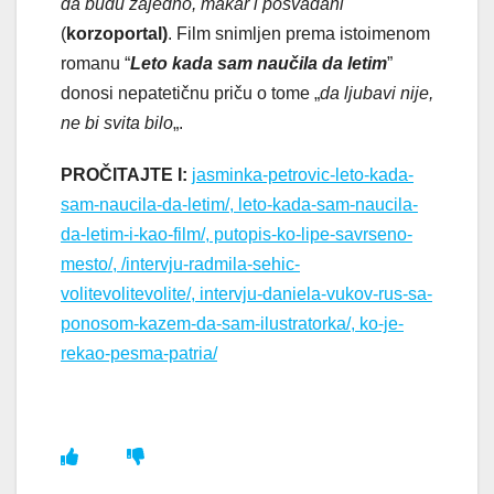
da budu zajedno, makar i posvađani
(
korzoportal)
. Film snimljen prema istoimenom
romanu “
Leto kada sam naučila da letim
”
donosi nepatetičnu priču o tome „
da ljubavi nije,
ne bi svita bilo
„.
PROČITAJTE I:
jasminka-petrovic-leto-kada-
sam-naucila-da-letim/, leto-kada-sam-naucila-
da-letim-i-kao-film/, putopis-ko-lipe-savrseno-
mesto/, /intervju-radmila-sehic-
volitevolitevolite/, intervju-daniela-vukov-rus-sa-
ponosom-kazem-da-sam-ilustratorka/, ko-je-
rekao-pesma-patria/