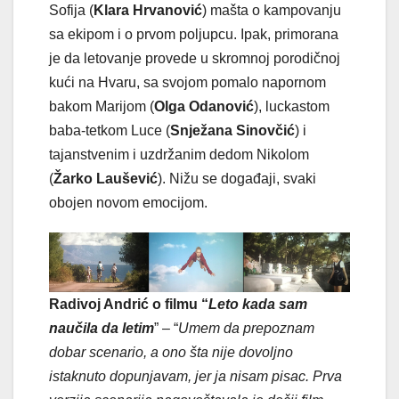
Sofija (
Klara Hrvanović
) mašta o kampovanju
sa ekipom i o prvom poljupcu. Ipak, primorana
je da letovanje provede u skromnoj porodičnoj
kući na Hvaru, sa svojom pomalo napornom
bakom Marijom (
Olga Odanović
), luckastom
baba-tetkom Luce (
Snježana Sinovčić
) i
tajanstvenim i uzdržanim dedom Nikolom
(
Žarko Laušević
). Nižu se događaji, svaki
obojen novom emocijom.
Radivoj Andrić o filmu “
Leto kada sam
naučila da letim
” – “
U
mem da prepoznam
dobar scenario, a ono šta nije dovoljno
istaknuto dopunjavam, jer ja nisam pisac. Prva