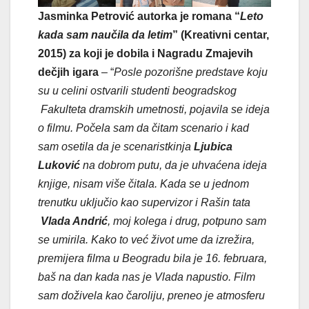
Jasminka Petrović autorka je romana “
Leto
kada sam naučila da letim
” (Kreativni centar,
2015) za koji je dobila i Nagradu Zmajevih
dečjih igara
– “
Posle pozorišne predstave koju
su u celini ostvarili studenti beogradskog
Fakulteta dramskih umetnosti, pojavila se ideja
o filmu. Počela sam da čitam scenario i kad
sam osetila da je scenaristkinja
Ljubica
Luković
na dobrom putu, da je uhvaćena ideja
knjige, nisam više čitala. Kada se u jednom
trenutku uključio kao supervizor i Rašin tata
Vlada Andrić
, moj kolega i drug, potpuno sam
se umirila. Kako to već život ume da izrežira,
premijera filma u Beogradu bila je 16. februara,
baš na dan kada nas je Vlada napustio. Film
sam doživela kao čaroliju, preneo je atmosferu