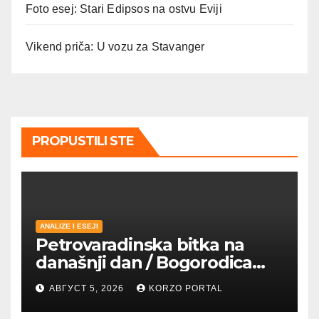
Foto esej: Stari Edipsos na ostvu Eviji
Vikend priča: U vozu za Stavanger
PROPUSTILI STE
ANALIZE I ESEJI
Petrovaradinska bitka na
današnji dan / Bogorodica
pobednica u
АВГУСТ 5, 2026
KORZO PORTAL
petrovaradinskom Podgrađu