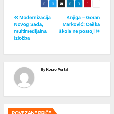
Кретање
Modernizacija
Knjiga – Goran
Novog Sada,
Marković: Češka
чланка
multimedijalna
škola ne postoji
izložba
By
Korzo Portal
POVEZANE PRIČE