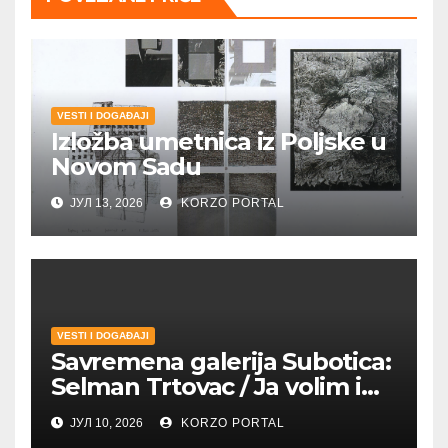
VESTI I DOGAĐAJI
Izložba umetnica iz Poljske u
Novom Sadu
ЈУЛ 13, 2026
KORZO PORTAL
VESTI I DOGAĐAJI
Savremena galerija Subotica:
Selman Trtovac / Ja volim i
umetnost drugih
ЈУЛ 10, 2026
KORZO PORTAL