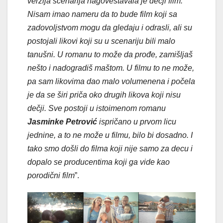
verzija scenarija nagoveštavala je dečji film.
Nisam imao nameru da to bude film koji sa
zadovoljstvom mogu da gledaju i odrasli, ali su
postojali likovi koji su u scenariju bili malo
tanušni. U romanu to može da prođe, zamišljaš
nešto i nadogradiš maštom. U filmu to ne može,
pa sam likovima dao malo volumenena i počela
je da se širi priča oko drugih likova koji nisu
dečji. Sve postoji u istoimenom romanu
Jasminke Petrović
ispričano u prvom licu
jednine, a to ne može u filmu, bilo bi dosadno. I
tako smo došli do filma koji nije samo za decu i
dopalo se producentima koji ga vide kao
porodični film
”.