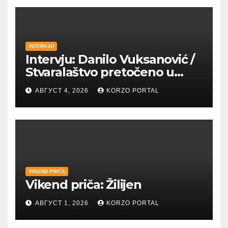
INTERVJU
Intervju: Danilo Vuksanović /
Stvaralaštvo pretočeno u
umetnost i reči
АВГУСТ 4, 2026
KORZO PORTAL
VIKEND PRIČA
Vikend priča: Žilijen
АВГУСТ 1, 2026
KORZO PORTAL