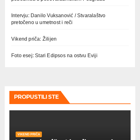
Intervju: Danilo Vuksanović / Stvaralaštvo
pretočeno u umetnost i reči
Vikend priča: Žilijen
Foto esej: Stari Edipsos na ostvu Eviji
PROPUSTILI STE
VIKEND PRIČA