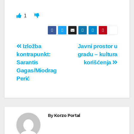
1
Кретање
Izložba
Javni prostor u
kontrapunkt:
gradu – kultura
чланка
Sarantis
korišćenja
Gagas/Miodrag
Perić
By
Korzo Portal