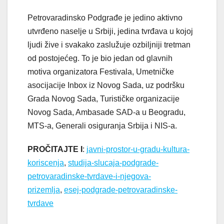
Petrovaradinsko Podgrađe je jedino aktivno
utvrđeno naselje u Srbiji, jedina tvrđava u kojoj
ljudi žive i svakako zaslužuje ozbiljniji tretman
od postojećeg. To je bio jedan od glavnih
motiva organizatora Festivala, Umetničke
asocijacije Inbox iz Novog Sada, uz podršku
Grada Novog Sada, Turističke organizacije
Novog Sada, Ambasade SAD-a u Beogradu,
MTS-a, Generali osiguranja Srbija i NIS-a.
PROČITAJTE I
:
javni-prostor-u-gradu-kultura-
koriscenja
,
studija-slucaja-podgrade-
petrovaradinske-tvrdave-i-njegova-
prizemlja
,
esej-podgrade-petrovaradinske-
tvrdave