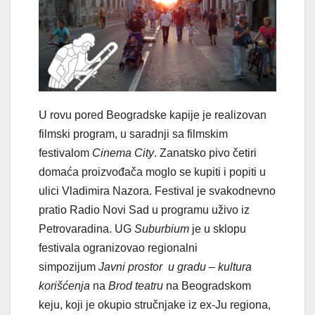
U rovu pored Beogradske kapije je realizovan
filmski program, u saradnji sa filmskim
festivalom
Cinema City
. Zanatsko pivo četiri
domaća proizvođača moglo se kupiti i popiti u
ulici Vladimira Nazora. Festival je svakodnevno
pratio Radio Novi Sad u programu uživo iz
Petrovaradina. UG
Suburbium
je u sklopu
festivala ogranizovao regionalni
simpozijum
Javni prostor u gradu – kultura
korišćenja
na
Brod teatru
na Beogradskom
keju, koji je okupio stručnjake iz ex-Ju regiona,