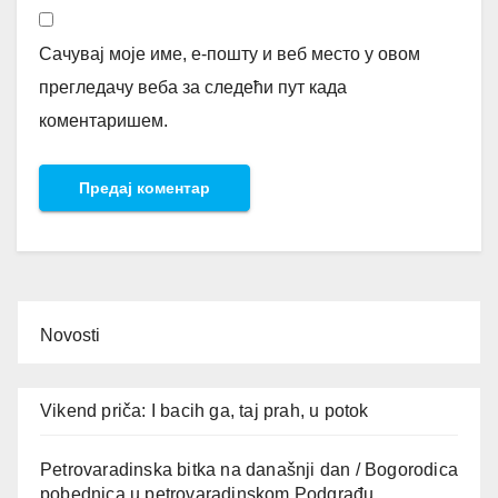
Сачувај моје име, е-пошту и веб место у овом
прегледачу веба за следећи пут када
коментаришем.
Novosti
Vikend priča: I bacih ga, taj prah, u potok
Petrovaradinska bitka na današnji dan / Bogorodica
pobednica u petrovaradinskom Podgrađu