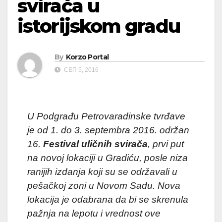
svirača u
istorijskom gradu
By
Korzo Portal
СЕП 5, 2016
U Podgrađu Petrovaradinske tvrđave
je od 1. do 3. septembra 2016. održan
16.
Festival uličnih svirača
, prvi put
na novoj lokaciji u Gradiću, posle niza
ranijih izdanja koji su se održavali u
pešačkoj zoni u Novom Sadu. Nova
lokacija je odabrana da bi se skrenula
pažnja na lepotu i vrednost ove