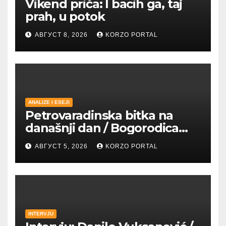
Vikend priča: I bacih ga, taj
prah, u potok
АВГУСТ 8, 2026
KORZO PORTAL
ANALIZE I ESEJI
Petrovaradinska bitka na
današnji dan / Bogorodica
pobednica u
АВГУСТ 5, 2026
KORZO PORTAL
petrovaradinskom Podgrađu
INTERVJU