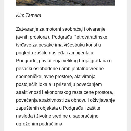
Kim Tamara
Zatvaranje za motorni saobraćaj i otvaranje
javnih prostora u Podgrađu Petrovaradinske
tvrđave za pešake ima višestruku korist u
pogledu zaštite nasleđa i ambijenta u
Podgrađu, privlačenja velikog broja građana u
pešački oslobođene i ambijentalno vredne
spomeničke javne prostore, aktiviranja
postojećih lokala u prizemlju povećanjem
atraktivnosti i ekonomskog rasta cene prostora,
povećanja atraktivnosti za obnovu i oživljavanje
zapuštenih objekata u Podgrađu i zaštite
nasleđa i životne sredine u saobraćajno
ugroženim područjima.