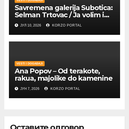
VESTI I DOGAĐAJI
Savremena galerija Subotica:
Selman Trtovac / Ja volim i
umetnost drugih
ЈУЛ 10, 2026
KORZO PORTAL
VESTI I DOGAĐAJI
Ana Popov – Od terakote,
rakua, majolike do kamenine
ЈУН 7, 2026
KORZO PORTAL
Оставите одговор