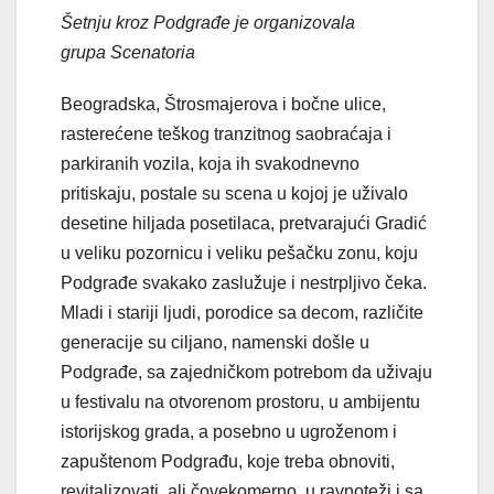
Šetnju kroz Podgrađe je organizovala
grupa Scenatoria
Beogradska, Štrosmajerova i bočne ulice,
rasterećene teškog tranzitnog saobraćaja i
parkiranih vozila, koja ih svakodnevno
pritiskaju, postale su scena u kojoj je uživalo
desetine hiljada posetilaca, pretvarajući Gradić
u veliku pozornicu i veliku pešačku zonu, koju
Podgrađe svakako zaslužuje i nestrpljivo čeka.
Mladi i stariji ljudi, porodice sa decom, različite
generacije su ciljano, namenski došle u
Podgrađe, sa zajedničkom potrebom da uživaju
u festivalu na otvorenom prostoru, u ambijentu
istorijskog grada, a posebno u ugroženom i
zapuštenom Podgrađu, koje treba obnoviti,
revitalizovati, ali čovekomerno, u ravnoteži i sa