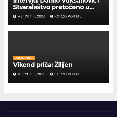
Intervju: Danilo Vuksanović /
Stvaralaštvo pretočeno u
umetnost i reči
АВГУСТ 4, 2026
KORZO PORTAL
VIKEND PRIČA
Vikend priča: Žilijen
АВГУСТ 1, 2026
KORZO PORTAL