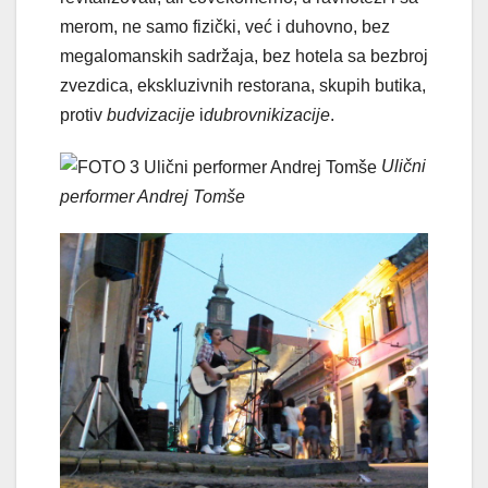
merom, ne samo fizički, već i duhovno, bez
megalomanskih sadržaja, bez hotela sa bezbroj
zvezdica, ekskluzivnih restorana, skupih butika,
protiv
budvizacije
i
dubrovnikizacije
.
Ulični
performer Andrej Tomše