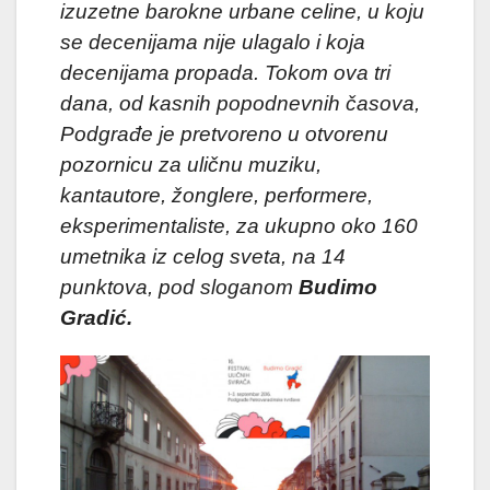
izuzetne barokne urbane celine, u koju
se decenijama nije ulagalo i koja
decenijama propada. Tokom ova tri
dana, od kasnih popodnevnih časova,
Podgrađe je pretvoreno u otvorenu
pozornicu za uličnu muziku,
kantautore, žonglere, performere,
eksperimentaliste, za ukupno oko 160
umetnika iz celog sveta, na 14
punktova, pod sloganom
Budimo
Gradić.