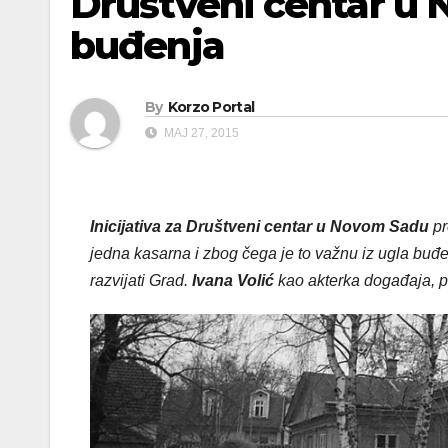
Društveni centar u
buđenja
By
Korzo Portal
МАЈ 27, 2015
Inicijativa za Društveni centar
u Novom Sadu
pr
jedna kasarna i zbog čega je to važnu iz ugla bu
razvijati Grad.
Ivana Volić
kao akterka događaja, 