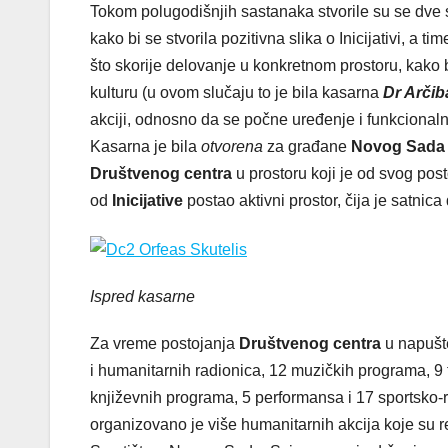
Tokom polugodišnjih sastanaka stvorile su se dve st
kako bi se stvorila pozitivna slika o Inicijativi, a ti
što skorije delovanje u konkretnom prostoru, kako b
kulturu (u ovom slučaju to je bila kasarna
Dr Arčib
akciji, odnosno da se počne uređenje i funkcionalno
Kasarna je bila
otvorena
za građane
Novog Sada
Društvenog centra
u prostoru koji je od svog pos
od
Inicijative
postao aktivni prostor, čija je satnic
Ispred kasarne
Za vreme postojanja
Društvenog centra
u napušt
i humanitarnih radionica, 12 muzičkih programa, 9 tr
književnih programa, 5 performansa i 17 sportsko-r
organizovano je više humanitarnih akcija koje su r