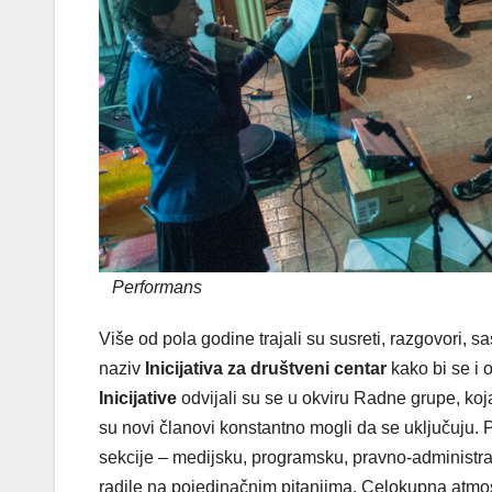
Performans
Više od pola godine trajali su susreti, razgovori, s
naziv
Inicijativa za društveni centar
kako bi se i 
Inicijative
odvijali su se u okviru Radne grupe, koja
su novi članovi konstantno mogli da se uključuju.
sekcije – medijsku, programsku, pravno-administrati
radile na pojedinačnim pitanjima. Celokupna atmosf