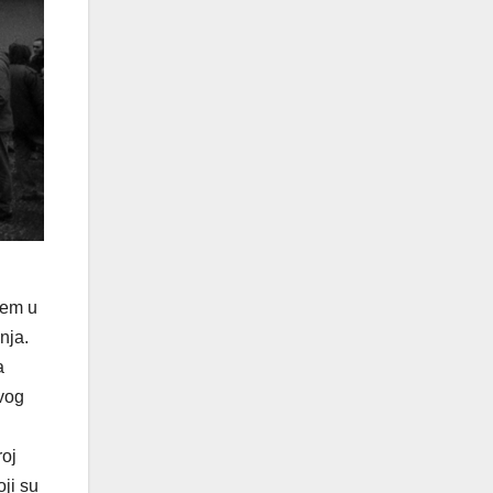
jem u
nja.
a
ovog
roj
oji su