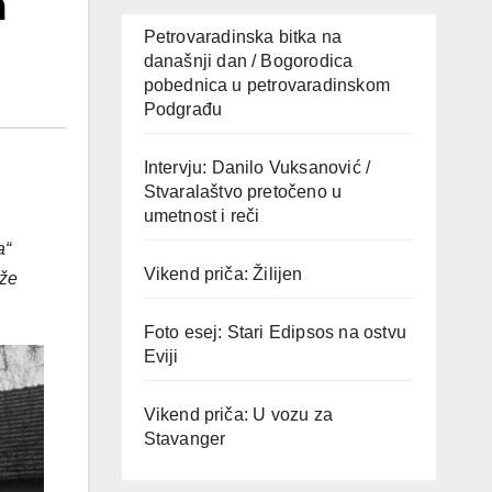
a
Petrovaradinska bitka na
današnji dan / Bogorodica
pobednica u petrovaradinskom
Podgrađu
Intervju: Danilo Vuksanović /
Stvaralaštvo pretočeno u
umetnost i reči
a“
Vikend priča: Žilijen
ože
Foto esej: Stari Edipsos na ostvu
Eviji
Vikend priča: U vozu za
Stavanger