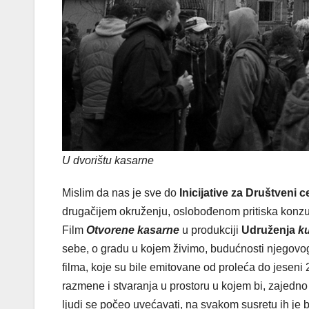
U dvorištu kasarne
Mislim da nas je sve do
Inicijative za Društveni c
drugačijem okruženju, oslobođenom pritiska konzum
Film
Otvorene kasarne
u produkciji
Udruženja
k
sebe, o gradu u kojem živimo, budućnosti njegovo
filma, koje su bile emitovane od proleća do jeseni 
razmene i stvaranja u prostoru u kojem bi, zajedno 
ljudi se počeo uvećavati, na svakom susretu ih je bi