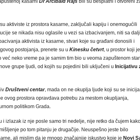
apuštenoj kasarni
Dr Arčibald Rajs
bili su besplatni i otvoreni z
 su aktiviste iz prostora kasarne, zaključali kapiju i onemogućili
ucije se nikada nisu oglasile u vezi sa izbacivanjem, niti sa dal
acivanja aktivista iz kasarne, stvari koje su građani donosili i
egovog postojanja, prenete su u
Kinesku četvrt
, u prostor koji j
stio već neko vreme pa je samim tim bio u veoma zapuštenom stan
ve grupe ljudi, od kojih su pojedini bili uključeni u
Inicijativu 
ziv
Društveni centar
, mada on ne okuplja ljude koji su se inicij
je ovog prostora opravdava potrebu za mestom okupljanja,
turnom politikom Grada.
 izlazak iz nje posle samo tri nedelje, nije retko da čujem kak
mišljenje po tom pitanju je drugačije. Neuspešno jeste bilo
sarne, ali mislim da je mnogo značajnije iskustvo koje je
Novi S