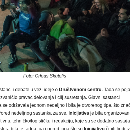
Foto: Orfeas Skutelis
astanci i debate u vezi ideje o
Društvenom centru.
Tada se poja
ozvaničio pravac delovanja i cilj susretanja. Glavni sastanci
 se održavala jednom nedeljno i bila je otvorenog tipa, što znač
 Pored nedeljnog sastanka za sve,
Inicijativa
je bila organizovan
vnu, tehničko/logističku i redakciju, koje su se dodatno sastaja
era bila je radna, pa i pored toga što su
Inicijativu
činili ljudi iz