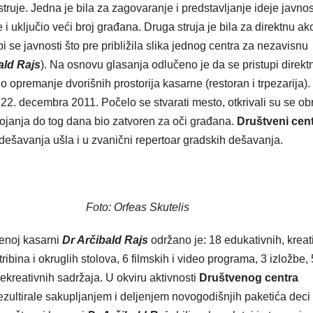
ruje. Jedna je bila za zagovaranje i predstavljanje ideje javnos
me i uključio veći broj građana. Druga struja je bila za direktnu akc
i se javnosti što pre približila slika jednog centra za nezavisnu
ald Rajs
). Na osnovu glasanja odlučeno je da se pristupi direkt
 opremanje dvorišnih prostorija kasarne (restoran i trpezarija).
22. decembra 2011. Počelo se stvarati mesto, otkrivali su se obr
tojanja do tog dana bio zatvoren za oči građana.
Društveni cen
a dešavanja ušla i u zvanični repertoar gradskih dešavanja.
Foto: Orfeas Skutelis
enoj kasarni
Dr Arčibald Rajs
održano je: 18 edukativnih, kreat
ibina i okruglih stolova, 6 filmskih i video programa, 3 izložbe, 
ekreativnih sadržaja. U okviru aktivnosti
Društvenog centra
ezultirale sakupljanjem i deljenjem novogodišnjih paketića deci 