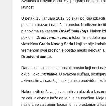
Svratišta u Novom Sadu. Svi programi održani u n
javnost.
U petak, 13. januara 2012, vojska i policija izbacili
pristup u prazan i napušten prostor. Nadležne instit
planovima za kasarnu
Dr Arčibald Rajs
. Nakon izb
poklonili
Društvenom centru
tokom tri nedelje nj
vlasništvu
Grada Novog Sada
i koji se nije kori
vremenom ovaj prostor je postao mesto delovanja no
Društveni centar.
Danas, na istom mestu postoji prostor koji nosi na
okupili oko
Inicijative
. U svakom slučaju, postojan
aktivnostima i sadržajima koje nisu predviđeni kul
Nakon svih dešavanja vezanih za ulazak u kasarnu i
za celu aktivnost kaže da je bila neuspešna. Moje 
nastojanje za trajnim lociranjem u prostorijama ka