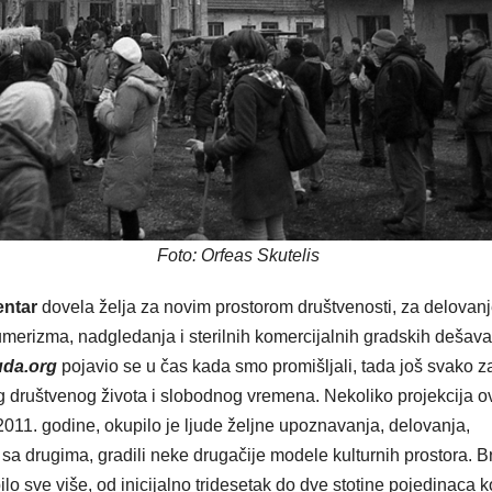
Foto: Orfeas Skutelis
entar
dovela želja za novim prostorom društvenosti, za delovan
erizma, nadgledanja i sterilnih komercijalnih gradskih dešava
uda.org
pojavio se u čas kada smo promišljali, tada još svako z
g društvenog života i slobodnog vremena. Nekoliko projekcija 
2011. godine, okupilo je ljude željne upoznavanja, delovanja,
sa drugima, gradili neke drugačije modele kulturnih prostora. B
lo sve više, od inicijalno tridesetak do dve stotine pojedinaca k