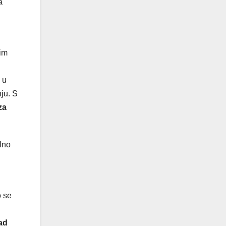
a
jim
e u
ju. S
za
alno
o se
ad