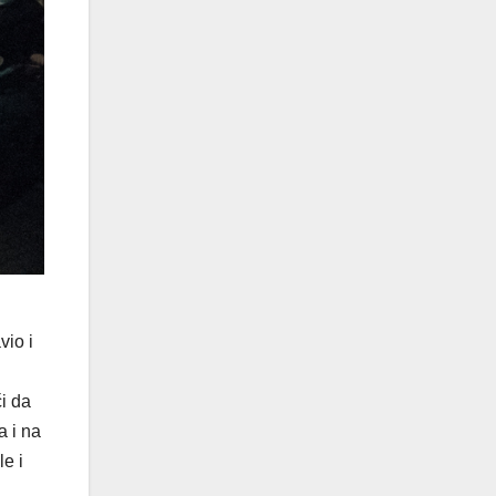
vio i
i da
a i na
le i