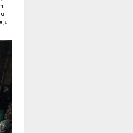
om
 u
elju