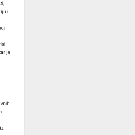
ti,
iju i
noj
isi
tar
je
ivnih
5
iz