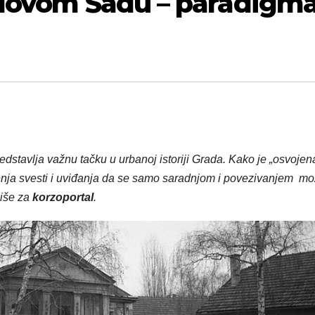
 Novom Sadu – paradigm
edstavlja važnu tačku u urbanoj istoriji Grada. Kako je „osvojen
đenja svesti i uviđanja da se samo saradnjom i povezivanjem m
piše za
korzoportal
.