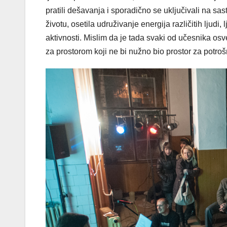
pratili dešavanja i sporadično se uključivali na s
životu, osetila udruživanje energija različitih ljudi
aktivnosti. Mislim da je tada svaki od učesnika os
za prostorom koji ne bi nužno bio prostor za potro