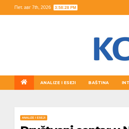
Skip
Пет. авг 7th, 2026
3:58:30 PM
to
content
ANALIZE I ESEJI
BAŠTINA
IN
ANALIZE I ESEJI