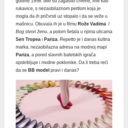
godine 1956. bile su zagasito crvene, fine kao
rukavice, s nezaobilaznom pertlom koja je
mogla da ih pričvrsti uz stopalo i da se veže u
mašnicu. Obuvala ih je u filmu
Rože Vadima
I
Bog stvori ženu
, a potom šetala u njima ulicama
Sen Tropea
i
Pariza
.
Repetto
je i danas kultna
marka, nezaobilazna adresa na modnoj mapi
Pariza
, a pored slavnih baletskih igrača
opskrbljuje i modne poklonike. Da li treba reći
da se
BB model
pravi i danas?