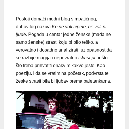
Postoji domaći modni blog simpatičnog,
duhovitog naziva
Ko ne voli cipele, ne voli ni
ljude
. Pogađa u centar jedne ženske (mada ne
samo ženske) strasti koju bi bilo teško, a
verovatno i dosadno analizirati, uz opasnost da
se razbije magija i nepovratno
iskasapi
nešto
što treba prihvatiti onakvim kakvo jeste. Kao
poeziju. I da se vratim na početak, podvrsta te
žeske strasti bila bi ljubav prema baletankama.