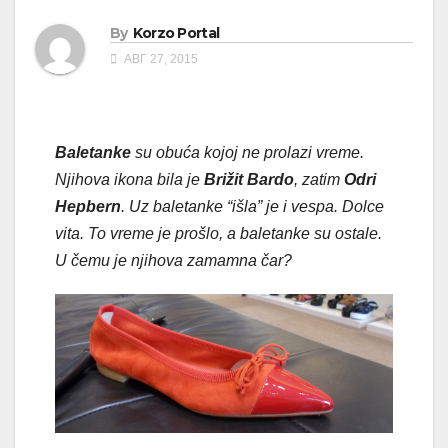
By
Korzo Portal
АВГ 27, 2015
Baletanke
su obuća kojoj ne prolazi vreme.
Njihova ikona bila je
Brižit Bardo
, zatim
Odri
Hepbern
. Uz baletanke “išla” je i vespa. Dolce
vita. To vreme je prošlo, a baletanke su ostale.
U čemu je njihova zamamna čar?