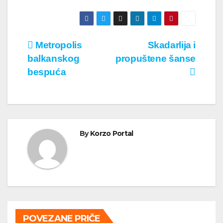
Кретање
Metropolis
Skadarlija i
balkanskog
propuštene šanse
чланка
bespuća
By
Korzo Portal
POVEZANE PRIČE