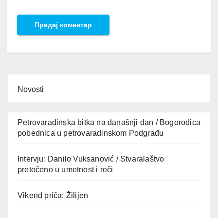
Novosti
Petrovaradinska bitka na današnji dan / Bogorodica
pobednica u petrovaradinskom Podgrađu
Intervju: Danilo Vuksanović / Stvaralaštvo
pretočeno u umetnost i reči
Vikend priča: Žilijen