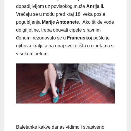
dopadljivijom uz povisokog muža
Anrija II
.
Vraćaju se u modu pred kraj 18. veka posle
pogubljenja
Marije Antoanete
. Ako štikle vode
do giljotine, treba obuvati cipele s ravnim
đonom, rezonovalo se u
Francusko
j pošto je
njihova kraljica na onaj svet otišla u cipelama s
visokom petom.
Baletanke kakve danas vidimo i strastveno