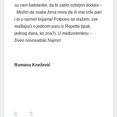
su vam baletanke,
da bi zatim ozbiljno dodala –
Mislim da svaka žena mora da ih ima više pari
i to u raznim bojama!
Potpuno se slažem, sve
maštajući o jednom paru iz
Repetta
(ipak,
jednog dana, ko zna?). U međuvremenu –
živeo novosadski
Najlon
!
Romana Knežević