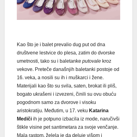
Kao što je i balet prevalio dug put od dna
društvene lestvice do plesa, zatim do dvorske
umetnosti, tako su i baletanke
putovale
kroz
vekove. Preteče današnjih baletanki postoje od
16. veka, a nosili su ih i muškarci i žene.
Materijali kao što su svila, saten, brokat ili pliš,
bogato ukrašeni i izvezeni, činili su ovu obuću
pogodnom samo za dvorove i visoku
aristokratiju. Međutim, u 17. veku
Katarina
Mediči
ih je potpuno izbacila iz mode, naručivši
štikle visine pet santimetara za svoje venčanje.
Mala rastom, želela je da deluje višom i