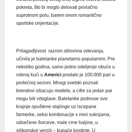
pokreta, što bi moglo delovati privlačno
suprotnom polu, barem onom romantično
sportske orijentacije.
Prilagodljivost raznim stilovima odevanja,
učinila je baletanke planetarno popularnim. Pre
nekoliko godina, samo jedno odeljenje obuće u
robnoj kući u
Americi
prodalo je 100.000 pari u
prolećnoj sezoni. Mnogi svetski poznati
brendovi izbacuju modele, a cifre za jedan par
mogu biti vrtoglave. Baletanke podnose sve:
krajnje opuštene stajlinge uz iscepane
farmerke, seksi kombinacije s mini suknjama,
odsečene šorceve, male crne haljine, u
silikonskoj verziji – kupaće kostime. U