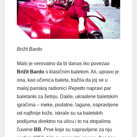
Brižit Bardo
Malo je verovatno da bi danas iko povezao
Brižit Bardo
s klasičnim baletom. Ali, upravo je
ona, kao učenica baleta, tražila da joj se u
maloj pariskoj radionici
Repetto
napravi par
baletanki za šetnju. Dakle,
ukradene
baletskim
igračima – meke, podatne, lagane, napravljene
od najfinije kože, iskrale su sa baletskih
podijuma direktno na ulicu i to na stopalima
čuvene
BB
. Prve koje su napravljene za nju