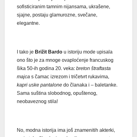
sofisticiranim tamnim nijansama, ukrašene,
sjajne, postaju glamurozne, svečane,
elegantne.
I tako je
Brižit Bardo
u istoriju mode upisala
ono što je za mnoge ovaploćenje francuskog
šika 50-ih godina 20. veka:
breton štraftasta
majca
s čamac izrezom i tričetvrt rukavima,
kapri uske pantalone
do članaka i – baletanke.
Sama suština slobodnog, opuštenog,
neobaveznog stila!
No, modna istorija ima još znamenitih akterki,