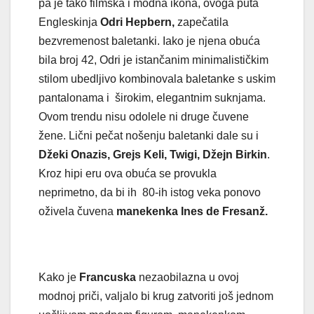
pa je tako filmska i modna ikona, ovoga puta
Engleskinja
Odri Hepbern,
zapečatila
bezvremenost baletanki. Iako je njena obuća
bila broj 42, Odri je istančanim minimalističkim
stilom ubedljivo kombinovala baletanke s uskim
pantalonama i širokim, elegantnim suknjama.
Ovom trendu nisu odolele ni druge čuvene
žene. Lični pečat nošenju baletanki dale su i
Džeki Onazis, Grejs Keli, Twigi, Džejn Birkin
.
Kroz hipi eru ova obuća se provukla
neprimetno, da bi ih 80-ih istog veka ponovo
oživela čuvena
manekenka Ines
de Fresanž.
Kako je
Francuska
nezaobilazna u ovoj
modnoj priči, valjalo bi krug zatvoriti još jednom