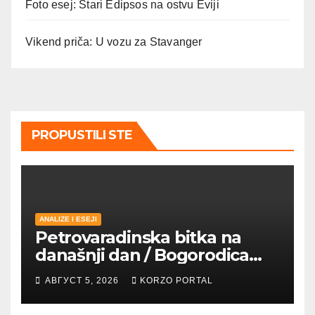
Foto esej: Stari Edipsos na ostvu Eviji
Vikend priča: U vozu za Stavanger
PROPUSTILI STE
ANALIZE I ESEJI
Petrovaradinska bitka na
današnji dan / Bogorodica
pobednica u
АВГУСТ 5, 2026
KORZO PORTAL
petrovaradinskom Podgrađu