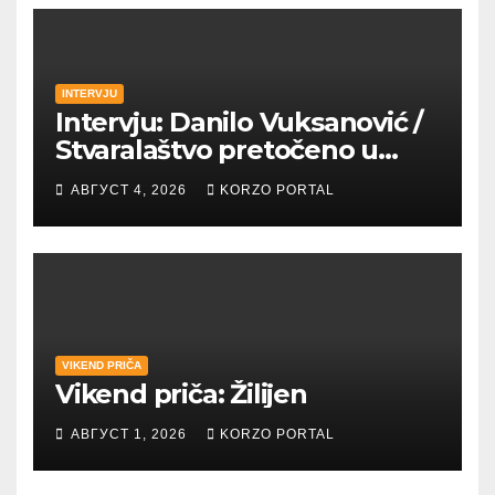
INTERVJU
Intervju: Danilo Vuksanović /
Stvaralaštvo pretočeno u
umetnost i reči
АВГУСТ 4, 2026
KORZO PORTAL
VIKEND PRIČA
Vikend priča: Žilijen
АВГУСТ 1, 2026
KORZO PORTAL