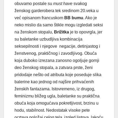
obuvamo postale su
must have
svakog
ženskog garderobera tek sredinom 20.veka u
već opisanom francuskom
BB bumu
. Ako je
neko mislio da samo štikle mogu izgledati seksi
na ženskom stopalu,
Brižitka
je to opovrgla, jer
su baletanke uzbudljiva kombinacija
seksepilnosti i njegove negacije, detinjastog i
ženstvenog, praktičnog i zavodljivog. Obuća
koja duboko izrezana zanosno ogoljuje gornji
deo ženskog stopala, a zatvara prste, ženi
pridodaje nešto od atributa koje poseduje slika
balerine kao jednog od najšire prihvaćenih
ženskih fantazama. Istovremeno, iz drugog,
feminizmu bližeg ugla, baletanke su praktična
obuća koja omogućava pokretljivost, brzinu u
hodu, stabilnost. Nedostatak visoke pete
ocrtava položaj celog tela, izgled listova, lakoću