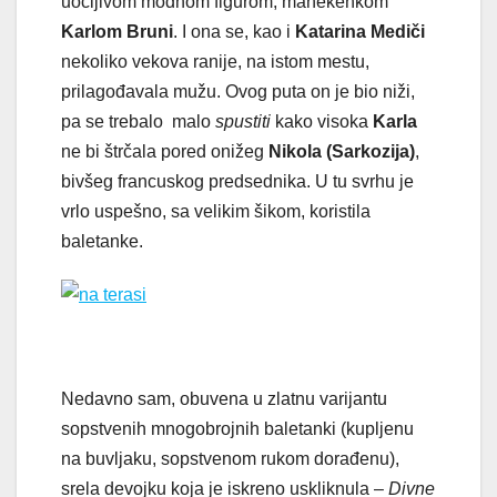
uočljivom modnom figurom, manekenkom
Karlom Bruni
. I ona se, kao i
Katarina Mediči
nekoliko vekova ranije, na istom mestu,
prilagođavala mužu. Ovog puta on je bio niži,
pa se trebalo malo
spustiti
kako visoka
Karla
ne bi štrčala pored onižeg
Nikola (Sarkozija)
,
bivšeg francuskog predsednika. U tu svrhu je
vrlo uspešno, sa velikim šikom, koristila
baletanke.
Nedavno sam, obuvena u zlatnu varijantu
sopstvenih mnogobrojnih baletanki (kupljenu
na buvljaku, sopstvenom rukom dorađenu),
srela devojku koja je iskreno uskliknula –
Divne