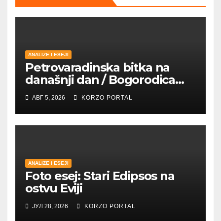
ANALIZE I ESEJI
Petrovaradinska bitka na
današnji dan / Bogorodica
pobednica u
АВГ 5, 2026
KORZO PORTAL
petrovaradinskom Podgrađu
ANALIZE I ESEJI
Foto esej: Stari Edipsos na
ostvu Eviji
ЈУЛ 28, 2026
KORZO PORTAL