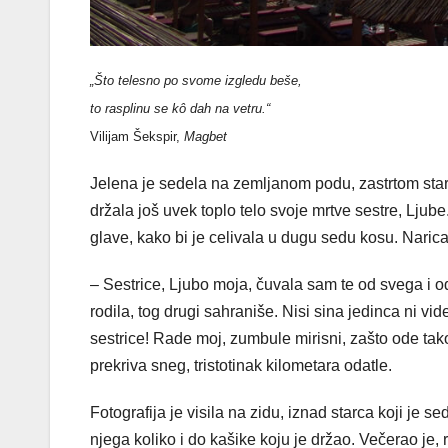
„Što telesno po svome izgledu beše,
to rasplinu se kô dah na vetru.“
Vilijam Šekspir,
Magbet
Jelena je sedela na zemljanom podu, zastrtom sta
držala još uvek toplo telo svoje mrtve sestre, Ljub
glave, kako bi je celivala u dugu sedu kosu. Narica
– Sestrice, Ljubo moja, čuvala sam te od svega i od
rodila, tog drugi sahraniše. Nisi sina jedinca ni vi
sestrice! Rade moj, zumbule mirisni, zašto ode ta
prekriva sneg, tristotinak kilometara odatle.
Fotografija je visila na zidu, iznad starca koji je
njega koliko i do kašike koju je držao. Večerao j