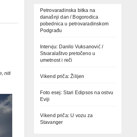
Petrovaradinska bitka na
današnji dan / Bogorodica
pobednica u petrovaradinskom
Podgrađu
Intervju: Danilo Vuksanović /
Stvaralaštvo pretočeno u
umetnost i reči
, niti
Vikend priča: Žilijen
Foto esej: Stari Edipsos na ostvu
Eviji
Vikend priča: U vozu za
Stavanger