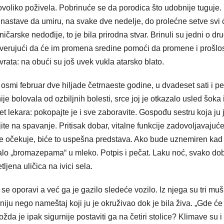
 ovoliko poživela. Pobrinuće se da porodica što udobnije tuguje.
 nastave da umiru, na svake dve nedelje, do prolećne setve svi 
čarske nedođije, to je bila prirodna stvar. Brinuli su jedni o dr
, verujući da će im promena sredine pomoći da promene i prošlos
rata: na obući su još uvek vukla atarsko blato.
 osmi februar dve hiljade četrnaeste godine, u dvadeset sati i p
je bolovala od ozbiljnih bolesti, srce joj je otkazalo usled šoka 
t lekara: pokopajte je i sve zaboravite. Gospođu sestru koja ju 
ite na spavanje. Pritisak dobar, vitalne funkcije zadovoljavajuće
 se očekuje, biće to uspešna predstava. Ako bude uznemiren kad
alo „bromazepama“ u mleko. Potpis i pečat. Laku noć, svako dob
jena uličica na ivici sela.
se oporavi a već ga je gazilo sledeće vozilo. Iz njega su tri mu
u nego nameštaj koji ju je okruživao dok je bila živa. „Gde će 
a je ipak sigurnije postaviti ga na četiri stolice? Klimave su i