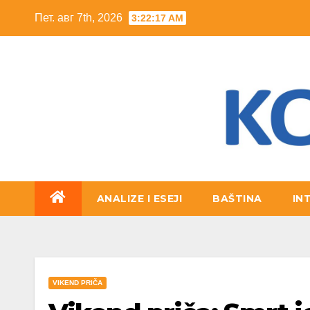
Skip
Пет. авг 7th, 2026
3:22:18 AM
to
content
ANALIZE I ESEJI
BAŠTINA
IN
VIKEND PRIČA