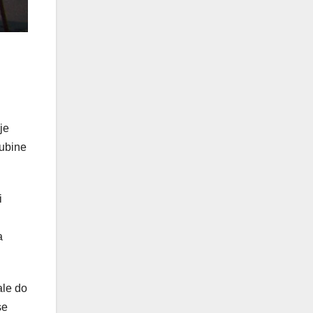
je
jubine
i
a
ale do
se