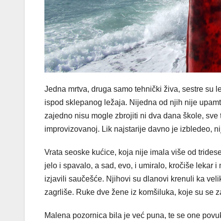
Jedna mrtva, druga samo tehnički živa, sestre su lež
ispod sklepanog ležaja. Nijedna od njih nije upamti
zajedno nisu mogle zbrojiti ni dva dana škole, sve t
improvizovanoj. Lik najstarije davno je izbledeo, n
Vrata seoske kućice, koja nije imala više od trideset
jelo i spavalo, a sad, evo, i umiralo, kročiše lekar
izjavili saučešće. Njihovi su dlanovi krenuli ka ve
zagrliše. Ruke dve žene iz komšiluka, koje su se z
Malena pozornica bila je već puna, te se one povu