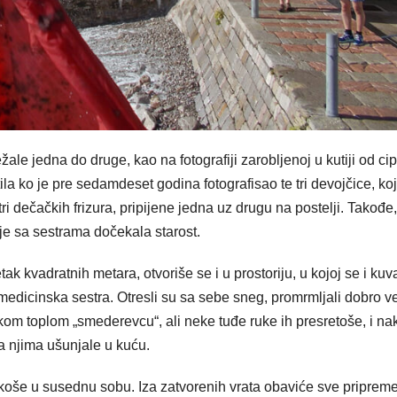
ale jedna do druge, kao na fotografiji zarobljenoj u kutiji od cip
la ko je pre sedamdeset godina fotografisao te tri devojčice, ko
ri dečačkih frizura, pripijene jedna uz drugu na postelji. Takođe,
ije sa sestrama dočekala starost.
ak kvadratnih metara, otvoriše se i u prostoriju, u kojoj se i kuva
 i medicinska sestra. Otresli su sa sebe sneg, promrmljali dobro v
likom toplom „smederevcu“, ali neke tuđe ruke ih presretoše, i na
a njima ušunjale u kuću.
koše u susednu sobu. Iza zatvorenih vrata obaviće sve priprem