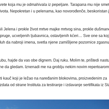
arete koja mu je odmahivala iz pepeljare. Tarapana mu nije smet
života. Nepokretan i u pelenama, kao novorođenče, beskoristan j
li Jelena i prokle život mrtve majke mrtvog sina, prokle dušman
supruge, ucveljenih ljubavnica, ostavljenih kćeri… Sve one sa ko
duh da nabroji imena, svetla njene zamišljene pozornice zgasnu
ubu, hajde da vas obe dignem. Daj ruku. Molim te, prištedi nastu
ane da gledam. Iznenadi me na groblju nekim novim repertoarom
uti kauč koji je ležao na naređanim blokovima, proizvedenim za
ata od strane Instituta za testiranje i izdavanje sertifikata iz St