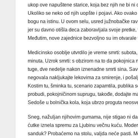
ukop ove napuštene starice, koja bez njih ne bi ni
Ukoliko se neko od njih uopšte i pojavi. Ako ovako
bogu na istinu. U ovom selu, usred južnobačke ravni
jer su davno otišla deca zaboravljala svoje pretke
Međutim, nove zajednice bezvoljno su im otvarale v
Medicinsko osoblje utvrdilo je vreme smrti: subota,
minuta. Uzrok smrti: s obzirom na to da pokojnica ni
tuge, dve nedelje nakon iznenadne smrti sina. Save
negovala nakljukajte lekovima za smirenje, i pošalj
Kostim tu, šminka tu, scenario zapamtila, publika
probudi, pokojničinom suprugu, takođe, dodajte m
Sedoše u bolnička kola, koja ubrzo proguta neosvetl
Sneg, nažuljan njihovim gumama, nije stigao ni da 
ćutke iznela spremu za Ljubinu večnu kuću. Modernij
sanduk? Probaćemo na stolu, valjda neće pasti. Možd