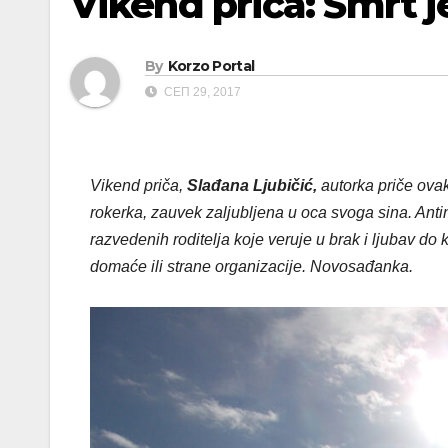
Vikend priča: Smrt j
By
Korzo Portal
СЕП 29, 2017
Vikend priča,
Slađana Ljubičić,
autorka priče ovak
rokerka, zauvek zaljubljena u oca svoga sina. Anti
razvedenih roditelja koje veruje u brak i ljubav do k
domaće ili strane organizacije. Novosađanka.