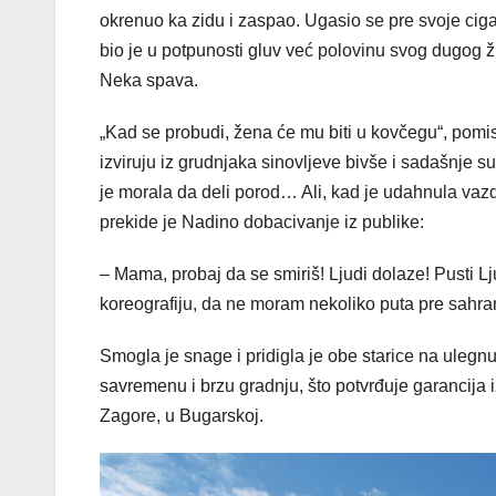
okrenuo ka zidu i zaspao. Ugasio se pre svoje cig
bio je u potpunosti gluv već polovinu svog dugog 
Neka spava.
„Kad se probudi, žena će mu biti u kovčegu“, pomis
izviruju iz grudnjaka sinovljeve bivše i sadašnje 
je morala da deli porod… Ali, kad je udahnula vaz
prekide je Nadino dobacivanje iz publike:
– Mama, probaj da se smiriš! Ljudi dolaze! Pusti Lj
koreografiju, da ne moram nekoliko puta pre sahr
Smogla je snage i pridigla je obe starice na ulegn
savremenu i brzu gradnju, što potvrđuje garancija izd
Zagore, u Bugarskoj.