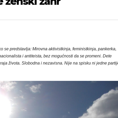
e ženski žanr
o se predstavlja:
Mirovna aktivistkinja, feministkinja, pankerka,
nacionalista i antiteista, bez mogućnosti da se promeni. Dete
raja života. Slobodna i nezavisna. Nije na spisku ni jedne partije