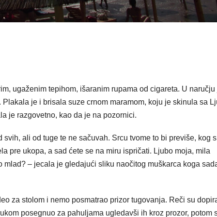
rim, ugaženim tepihom, išaranim rupama od cigareta. U naručju 
e. Plakala je i brisala suze crnom maramom, koju je skinula sa L
la je razgovetno, kao da je na pozornici.
 svih, ali od tuge te ne sačuvah. Srcu tvome to bi previše, kog s
dela pre ukopa, a sad ćete se na miru ispričati. Ljubo moja, mila
ko mlad? – jecala je gledajući sliku naočitog muškarca koga sad
 sedeo za stolom i nemo posmatrao prizor tugovanja. Reči su dopir
e, rukom posegnuo za pahuljama ugledavši ih kroz prozor, potom 