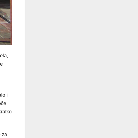
ela,
je
lo i
eče i
kratko
e za