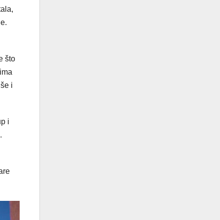
ala,
e.
e što
jima
še i
p i
.
are