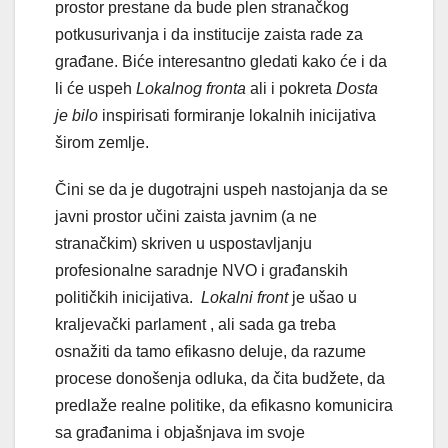
prostor prestane da bude plen stranačkog
potkusurivanja i da institucije zaista rade za
građane. Biće interesantno gledati kako će i da
li će uspeh
Lokalnog fronta
ali i pokreta
Dosta
je bilo
inspirisati formiranje lokalnih inicijativa
širom zemlje.
Čini se da je dugotrajni uspeh nastojanja da se
javni prostor učini zaista javnim (a ne
stranačkim) skriven u uspostavljanju
profesionalne saradnje NVO i građanskih
političkih inicijativa.
Lokalni front
je ušao u
kraljevački parlament , ali sada ga treba
osnažiti da tamo efikasno deluje, da razume
procese donošenja odluka, da čita budžete, da
predlaže realne politike, da efikasno komunicira
sa građanima i objašnjava im svoje