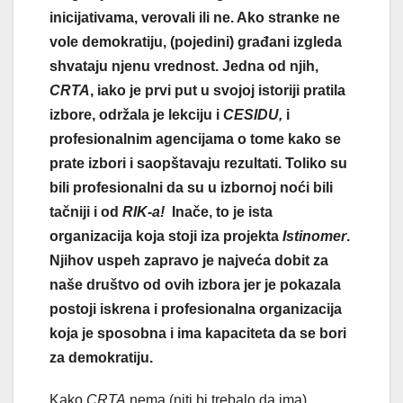
inicijativama, verovali ili ne. Ako stranke ne
vole demokratiju, (pojedini) građani izgleda
shvataju njenu vrednost. Jedna od njih,
CRTA
, iako je prvi put u svojoj istoriji pratila
izbore, održala je lekciju i
CESIDU,
i
profesionalnim agencijama o tome kako se
prate izbori i saopštavaju rezultati. Toliko su
bili profesionalni da su u izbornoj noći bili
tačniji i od
RIK-a!
Inače, to je ista
organizacija koja stoji iza projekta
Istinomer
.
Njihov uspeh zapravo je najveća dobit za
naše društvo od ovih izbora jer je pokazala
postoji iskrena i profesionalna organizacija
koja je sposobna i ima kapaciteta da se bori
za demokratiju.
Kako
CRTA
nema (niti bi trebalo da ima)