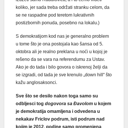
koliko, jer sada treba održati stranku celom, da
se ne raspadne pod teretom lukrativnih
postizbornih ponuda, posebno na lokalu.)
S demokratijom kod nas je generalno problem
u tome što je ona postojala kao šansa od 5.
oktobra ali je realno preklana u noći u kojoj je
rešeno da se vara na referendumu za Ustav.
Ako je do tada i bilo govora o iskrenoj želji da
se izgradi, od tada je sve krenulo „down hill“ što
kažu anglosaksonci.
Sve što se desilo nakon toga samo su
odbljesci tog
dogovora sa Đavolom
u kojem
je demokratija omamljena i odvedena u
nekakav Friclov podrum, isti podrum nad
kojim je 2012. godine samo promenjena