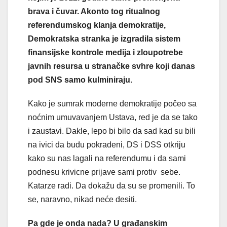
brava i čuvar. Akonto tog ritualnog
referendumskog klanja demokratije,
Demokratska stranka je izgradila sistem
finansijske kontrole medija i zloupotrebe
javnih resursa u stranačke svhre koji danas
pod SNS samo kulminiraju.
Kako je sumrak moderne demokratije počeo sa
noćnim umuvavanjem Ustava, red je da se tako
i zaustavi. Dakle, lepo bi bilo da sad kad su bili
na ivici da budu pokradeni, DS i DSS otkriju
kako su nas lagali na referendumu i da sami
podnesu krivicne prijave sami protiv sebe.
Katarze radi. Da dokažu da su se promenili. To
se, naravno, nikad neće desiti.
Pa gde je onda nada? U građanskim