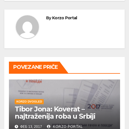
By
Korzo Portal
POVEZANE PRIČE
KORZO DVOGLED
Tibor Jona: Koverat –
najtraženija roba u Srbiji
ФЕБ 13, 2017
KORZO PORTAL