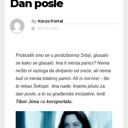
Dan posle
By
Korzo Portal
АПР 25, 2016
Probudili smo se u postizbornoj Srbiji, glasalo
se kako se glasalo. Ima li mesta panici? Nema
nešto ni razloga da divljamo od sreće, ali nema
baš ni mesta totalnoj panici. All is not lost – što
bi rekao Šekspir. Ima nade. Imamo pilulu za
dan posle, a to su građanske inicijative, tvrdi
Tibor Jona
na
korzportalu.