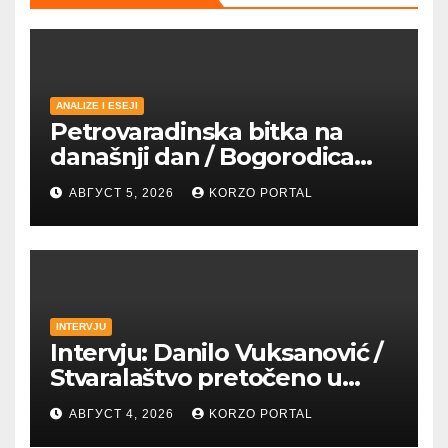
ANALIZE I ESEJI
Petrovaradinska bitka na
današnji dan / Bogorodica
pobednica u
АВГУСТ 5, 2026
KORZO PORTAL
petrovaradinskom Podgrađu
INTERVJU
Intervju: Danilo Vuksanović /
Stvaralaštvo pretočeno u
umetnost i reči
АВГУСТ 4, 2026
KORZO PORTAL