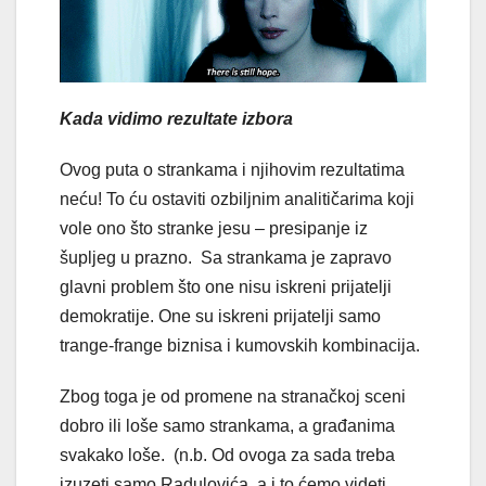
Kada vidimo rezultate izbora
Ovog puta o strankama i njihovim rezultatima
neću! To ću ostaviti ozbiljnim analitičarima koji
vole ono što stranke jesu – presipanje iz
šupljeg u prazno. Sa strankama je zapravo
glavni problem što one nisu iskreni prijatelji
demokratije. One su iskreni prijatelji samo
trange-frange biznisa i kumovskih kombinacija.
Zbog toga je od promene na stranačkoj sceni
dobro ili loše samo strankama, a građanima
svakako loše. (n.b. Od ovoga za sada treba
izuzeti samo Radulovića, a i to ćemo videti