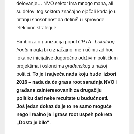
delovanje… NVO sektor ima mnogo mana, ali
su delovi tog sektora značajno ojačali kada je u
pitanju sposobnost da definišu i sprovode
efektivne strategije.
Simbioza organizacija poput
CRTA
i
Lokalnog
fronta
mogla bi u značajnoj meri učiniti ad hoc
lokalne inicijative dugoročno održivim političkim
projektima i osloncima
građanskog
u našoj
politici.
To je i najveća nada koju bude izbori
2016 – nada da će grass root saradnja NVO i
građana zainteresovanih za drugačiju
politiku dati neke rezultate u budućnosti.
Još jedan dokaz da je to ne samo moguće
nego i realno je i grass root uspeh pokreta
„Dosta je bilo“.