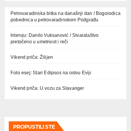
Petrovaradinska bitka na današnji dan / Bogorodica
pobednica u petrovaradinskom Podgrađu
Intervju: Danilo Vuksanović / Stvaralaštvo
pretočeno u umetnost i reči
Vikend priča: Žilijen
Foto esej: Stari Edipsos na ostvu Eviji
Vikend priča: U vozu za Stavanger
PROPUSTILI STE