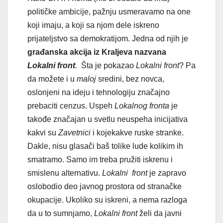
političke ambicije, pažnju usmeravamo na one
koji imaju, a koji sa njom dele iskreno
prijateljstvo sa demokratijom. Jedna od njih je
građanska akcija iz Kraljeva nazvana
Lokalni front
.
Šta je pokazao
Lokalni front
? Pa
da možete i u
maloj
sredini, bez novca,
oslonjeni na ideju i tehnologiju značajno
prebaciti cenzus. Uspeh
Lokalnog fronta
je
takođe značajan u svetlu neuspeha inicijativa
kakvi su
Zavetnici
i kojekakve ruske stranke.
Dakle, nisu glasači baš tolike lude kolikim ih
smatramo. Samo im treba pružiti iskrenu i
smislenu alternativu.
Lokalni front
je zapravo
oslobodio deo javnog prostora od stranačke
okupacije. Ukoliko su iskreni, a nema razloga
da u to sumnjamo,
Lokalni front
želi da javni