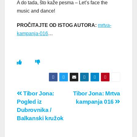
A do tada, što kaže pesma – Let’s face the
music and dance!
PROČITAJTE OD ISTOG AUTORA:
mrtva-
kampanja-016
…
Кретање
Tibor Jona:
Tibor Jona: Mrtva
Pogled iz
kampanja 016
чланка
Dubrovnika /
Balkanski kružok