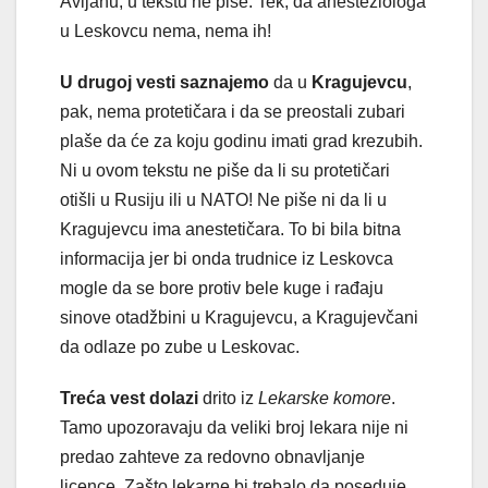
Avijanu, u tekstu ne piše. Tek, da anesteziologa
u Leskovcu nema, nema ih!
U drugoj vesti saznajemo
da u
Kragujevcu
,
pak, nema protetičara i da se preostali zubari
plaše da će za koju godinu imati grad krezubih.
Ni u ovom tekstu ne piše da li su protetičari
otišli u Rusiju ili u NATO! Ne piše ni da li u
Kragujevcu ima anestetičara. To bi bila bitna
informacija jer bi onda trudnice iz Leskovca
mogle da se bore protiv bele kuge i rađaju
sinove otadžbini u Kragujevcu, a Kragujevčani
da odlaze po zube u Leskovac.
Treća vest dolazi
drito iz
Lekarske komore
.
Tamo upozoravaju da veliki broj lekara nije ni
predao zahteve za redovno obnavljanje
licence. Zašto lekarne bi trebalo da poseduje