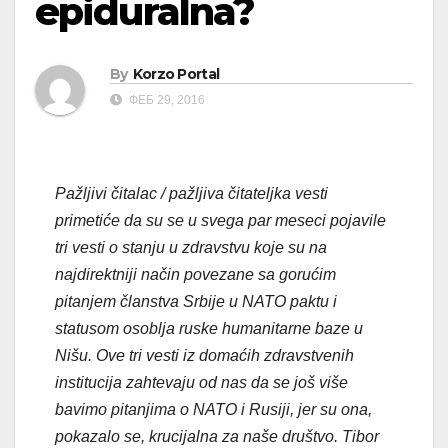
epiduralna?
By
Korzo Portal
ФЕБ 29, 2016
Pažljivi čitalac / pažljiva čitateljka vesti
primetiće da su se u svega par meseci pojavile
tri vesti o stanju u zdravstvu koje su na
najdirektniji način povezane sa gorućim
pitanjem članstva Srbije u NATO paktu i
statusom osoblja ruske humanitarne baze u
Nišu. Ove tri vesti iz domaćih zdravstvenih
institucija zahtevaju od nas da se još više
bavimo pitanjima o NATO i Rusiji, jer su ona,
pokazalo se, krucijalna za naše društvo. Tibor