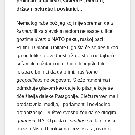
političari, analitičari, savetnici, ministri,
državni sekretari, poslanici…
Nema tog raba božijeg koji nije spreman da
u
kameru
ili za slavskim stolom ne saspe u lice
gostima
dvetri
o NATO paktu, ruskoj bazi,
Putinu i Obami. Upitate li ga šta će se desiti kad
ga od tolike pravednosti i žara strefi nedajbože
srčani ili moždani udar, hoće li uopšte biti
lekara u bolnici da ga primi, naš
homo
geopolitikus
ne odgovara. Sleže ramenima i
odmahuje glavom kao da je to pitanje koje se
tiče žitelja daleke Patagonije. Sležu ramenima i
predstavnici medija, i parlament, i nevladine
organizacije. Društvo svesno želi da se drogira
gutanjem
NATO pakta ili
šmrkanjem
lajni ruske
baze u Nišu. U bolovima, bez lekara, uskoro…