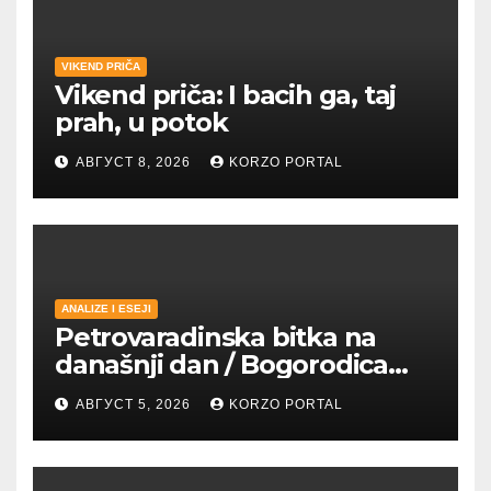
VIKEND PRIČA
Vikend priča: I bacih ga, taj
prah, u potok
АВГУСТ 8, 2026
KORZO PORTAL
ANALIZE I ESEJI
Petrovaradinska bitka na
današnji dan / Bogorodica
pobednica u
АВГУСТ 5, 2026
KORZO PORTAL
petrovaradinskom Podgrađu