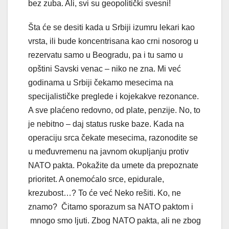
bez zuba. Ali, svi su geopolitički svesni!
Šta će se desiti kada u Srbiji izumru lekari kao
vrsta, ili bude koncentrisana kao crni nosorog u
rezervatu samo u Beogradu, pa i tu samo u
opštini Savski venac – niko ne zna. Mi već
godinama u Srbiji čekamo mesecima na
specijalističke preglede i kojekakve rezonance.
A sve plaćeno redovno, od plate, penzije. No, to
je nebitno – daj status ruske baze. Kada na
operaciju srca čekate mesecima, razonodite se
u međuvremenu na javnom okupljanju protiv
NATO pakta. Pokažite da umete da prepoznate
prioritet. A onemoćalo srce, epidurale,
krezubost…? To će već Neko rešiti. Ko, ne
znamo? Čitamo sporazum sa NATO paktom i
mnogo smo ljuti. Zbog NATO pakta, ali ne zbog