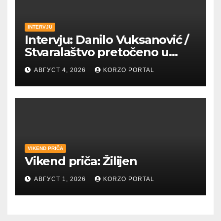
INTERVJU
Intervju: Danilo Vuksanović /
Stvaralaštvo pretočeno u
umetnost i reči
АВГУСТ 4, 2026
KORZO PORTAL
VIKEND PRIČA
Vikend priča: Žilijen
АВГУСТ 1, 2026
KORZO PORTAL