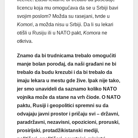
licencu koja mu omogućava da se u Srbiji bavi
svojim poslom? Možda su rasejani, tvrde u
Komori
, a možda nisu u Srbiji. Da li su lekari
otišli u Rusiju ili u NATO pakt,
Komora
ne
otkriva.
Znamo da bi trudnicama trebalo omogućiti
manje bolan porođaj, da naši građani ne bi
trebalo da budu krezubi i da bi trebalo da
imaju lekara u mestu gde žive. Ipak nije tako,
jer smo unavideli da saznamo koliko NATO
vojnika može da stane na vrh čiode. O NATO
paktu, Rusiji i geopolitici spremni su da
odvajaju javni prostor i pričaju svi – državni,
paradržavni, nezavisni, opozicioni, proruski,
prosirijski, protadžikistanski mediji,