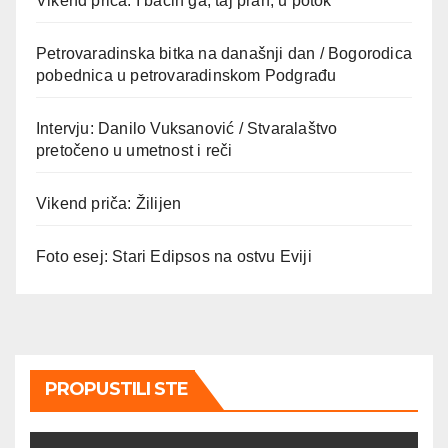
Vikend priča: I bacih ga, taj prah, u potok
Petrovaradinska bitka na današnji dan / Bogorodica
pobednica u petrovaradinskom Podgrađu
Intervju: Danilo Vuksanović / Stvaralaštvo
pretočeno u umetnost i reči
Vikend priča: Žilijen
Foto esej: Stari Edipsos na ostvu Eviji
PROPUSTILI STE