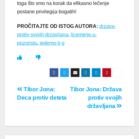
toga što smo na korak da efikasno lečenje
postane privilegija bogatih!
PROČITAJTE OD ISTOG AUTORA:
drzava-
protiv-svojih-drzavljana
,
licemerje-u-
pozoristu
,
jedemo-li-g
Кретање
Tibor Jona:
Tibor Jona: Država
Deca protiv deteta
protiv svojih
чланка
državljana