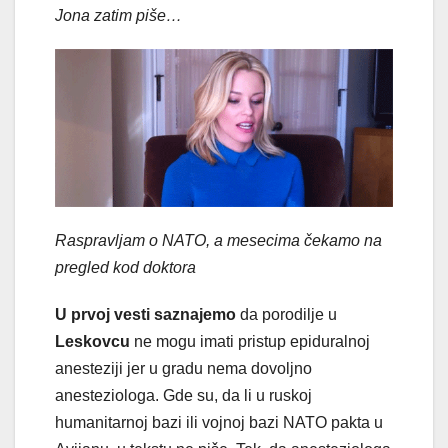
Jona zatim piše…
Raspravljam o NATO, a mesecima čekamo na
pregled kod doktora
U prvoj vesti saznajemo
da porodilje u
Leskovcu
ne mogu imati pristup epiduralnoj
anesteziji jer u gradu nema dovoljno
anesteziologa. Gde su, da li u ruskoj
humanitarnoj bazi ili vojnoj bazi NATO pakta u