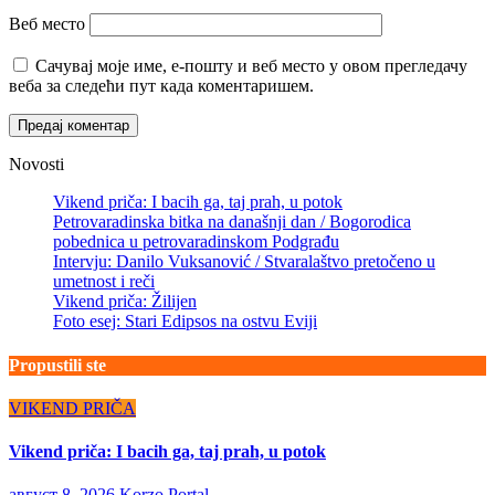
Веб место
Сачувај моје име, е-пошту и веб место у овом прегледачу
веба за следећи пут када коментаришем.
Novosti
Vikend priča: I bacih ga, taj prah, u potok
Petrovaradinska bitka na današnji dan / Bogorodica
pobednica u petrovaradinskom Podgrađu
Intervju: Danilo Vuksanović / Stvaralaštvo pretočeno u
umetnost i reči
Vikend priča: Žilijen
Foto esej: Stari Edipsos na ostvu Eviji
Propustili ste
VIKEND PRIČA
Vikend priča: I bacih ga, taj prah, u potok
август 8, 2026
Korzo Portal