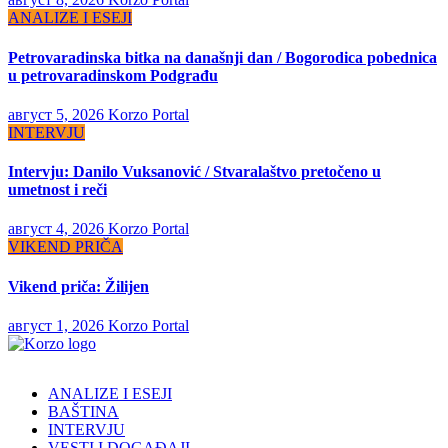
ANALIZE I ESEJI
Petrovaradinska bitka na današnji dan / Bogorodica pobednica
u petrovaradinskom Podgrađu
август 5, 2026
Korzo Portal
INTERVJU
Intervju: Danilo Vuksanović / Stvaralaštvo pretočeno u
umetnost i reči
август 4, 2026
Korzo Portal
VIKEND PRIČA
Vikend priča: Žilijen
август 1, 2026
Korzo Portal
ANALIZE I ESEJI
BAŠTINA
INTERVJU
VESTI I DOGAĐAJI