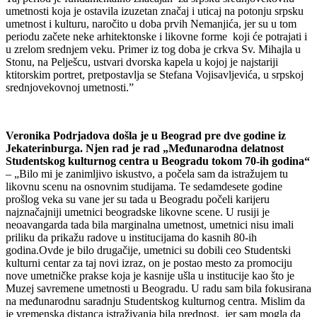
umetnosti koja je ostavila izuzetan značaj i uticaj na potonju srpsku
umetnost i kulturu, naročito u doba prvih Nemanjića, jer su u tom
periodu začete neke arhitektonske i likovne forme koji će potrajati i
u zrelom srednjem veku. Primer iz tog doba je crkva Sv. Mihajla u
Stonu, na Pelješcu, ustvari dvorska kapela u kojoj je najstariji
ktitorskim portret, pretpostavlja se Stefana Vojisavljevića, u srpskoj
srednjovekovnoj umetnosti.”
Veronika Podrjadova došla je u Beograd pre dve godine iz
Jekaterinburga. Njen rad je rad „Međunarodna delatnost
Studentskog kulturnog centra u Beogradu tokom 70-ih godina“
– „Bilo mi je zanimljivo iskustvo, a počela sam da istražujem tu
likovnu scenu na osnovnim studijama. Te sedamdesete godine
prošlog veka su vane jer su tada u Beogradu počeli karijeru
najznačajniji umetnici beogradske likovne scene. U rusiji je
neoavangarda tada bila marginalna umetnost, umetnici nisu imali
priliku da prikažu radove u institucijama do kasnih 80-ih
godina.Ovde je bilo drugačije, umetnici su dobili ceo Studentski
kulturni centar za taj novi izraz, on je postao mesto za promociju
nove umetničke prakse koja je kasnije ušla u institucije kao što je
Muzej savremene umetnosti u Beogradu. U radu sam bila fokusirana
na međunarodnu saradnju Studentskog kulturnog centra. Mislim da
je vremenska distanca istraživanja bila prednost, jer sam mogla da