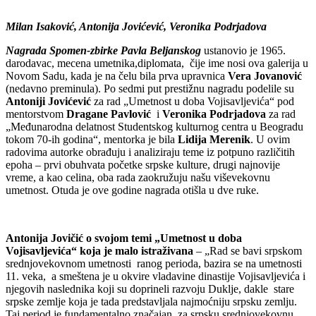
Milan Isaković, Antonija Jovićević, Veronika Podrjadova
Nagrada Spomen-zbirke Pavla Beljanskog
ustanovio je 1965.
darodavac, mecena umetnika,diplomata, čije ime nosi ova galerija u
Novom Sadu, kada je na čelu bila prva upravnica
Vera Jovanović
(nedavno preminula). Po sedmi put prestižnu nagradu podelile su
Antoniji Jovićević
za rad „Umetnost u doba Vojisavljevića“ pod
mentorstvom
Dragane Pavlović
i
Veronika Podrjadova
za rad
„Međunarodna delatnost Studentskog kulturnog centra u Beogradu
tokom 70-ih godina“, mentorka je bila
Lidija Merenik
. U ovim
radovima autorke obrađuju i analiziraju teme iz potpuno različitih
epoha – prvi obuhvata početke srpske kulture, drugi najnovije
vreme, a kao celina, oba rada zaokružuju našu viševekovnu
umetnost. Otuda je ove godine nagrada otišla u dve ruke.
Antonija Jovičić o svojom temi „Umetnost u doba
Vojisavljevića“ koja je malo istraživana
– „Rad se bavi srpskom
srednjovekovnom umetnosti ranog perioda, bazira se na umetnosti
11. veka, a smeštena je u okvire vladavine dinastije Vojisavljevića i
njegovih naslednika koji su doprineli razvoju Duklje, dakle stare
srpske zemlje koja je tada predstavljala najmoćniju srpsku zemlju.
Taj period je fundamentalno značajan za srpsku srednjovekovnu