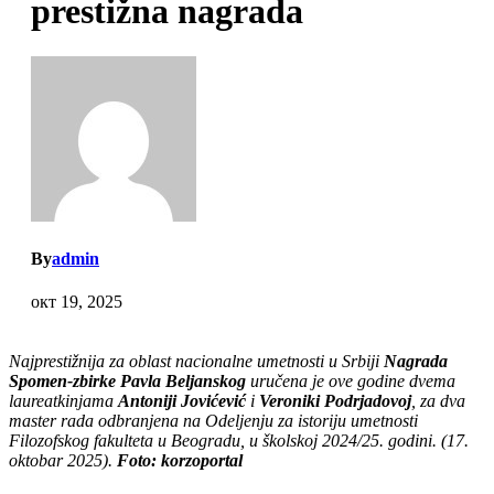
prestižna nagrada
By
admin
окт 19, 2025
Najprestižnija za oblast nacionalne umetnosti u Srbiji
Nagrada
Spomen-zbirke Pavla Beljanskog
uručena je ove godine dvema
laureatkinjama
Antoniji Jovićević
i
Veroniki Podrjadovoj
, za dva
master rada odbranjena na Odeljenju za istoriju umetnosti
Filozofskog fakulteta u Beogradu, u školskoj 2024/25. godini. (17.
oktobar 2025).
Foto: korzoportal