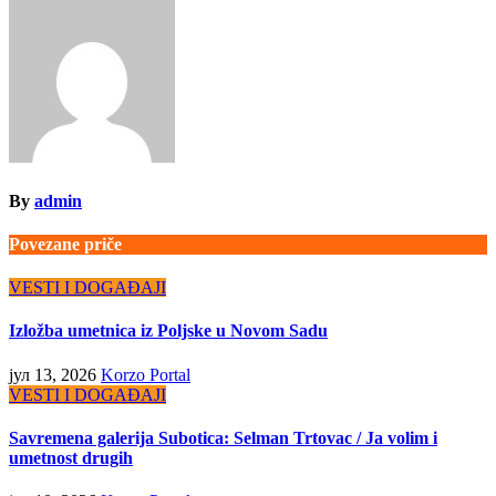
чланка
By
admin
Povezane priče
VESTI I DOGAĐAJI
Izložba umetnica iz Poljske u Novom Sadu
јул 13, 2026
Korzo Portal
VESTI I DOGAĐAJI
Savremena galerija Subotica: Selman Trtovac / Ja volim i
umetnost drugih