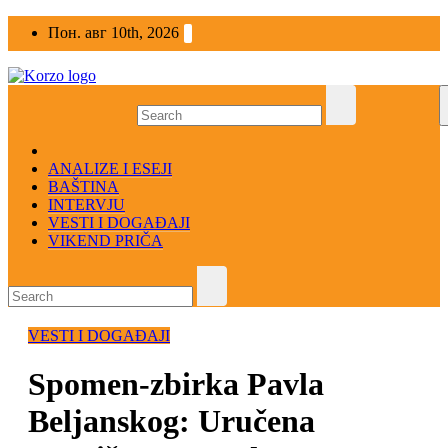
Skip
Пон. авг 10th, 2026
to
content
ANALIZE I ESEJI
BAŠTINA
INTERVJU
VESTI I DOGAĐAJI
VIKEND PRIČA
VESTI I DOGAĐAJI
Spomen-zbirka Pavla
Beljanskog: Uručena