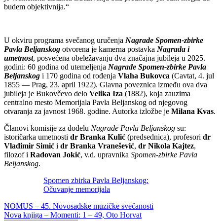
budem objektivnija.“
U okviru programa svečanog uručenja
Nagrade Spomen-zbirke
Pavla Beljanskog
otvorena je kamerna postavka
Nagrada i
umetnost
, posvećena obeležavanju dva značajna jubileja u 2025.
godini:
60 godina od utemeljenja
Nagrade Spomen-zbirke Pavla
Beljanskog
i 170 godina od rođenja
Vlaha Bukovca
(Cavtat, 4. jul
1855 — Prag, 23. april 1922). Glavna poveznica između ova dva
jubileja je Bukovčevo delo
Velika Iza
(1882), koja zauzima
centralno mesto Memorijala Pavla Beljanskog od njegovog
otvaranja za javnost 1968. godine. Autorka izložbe je
Milana Kvas
.
Članovi komisije za dodelu
Nagrade Pavla Beljanskog
su:
istoričarka umetnosti
dr Branka Kulić
(predsednica), profesori
dr
Vladimir Simić
i
dr Branka Vranešević
,
dr Nikola Kajtez
,
filozof i
Radovan Jokić
, v.d. upravnika
Spomen-zbirke Pavla
Beljanskog
.
Spomen zbirka Pavla Beljanskog:
Očuvanje memorijala
Кретање
NOMUS – 45. Novosadske muzičke svečanosti
Nova knjiga – Momenti: 1 – 49, Oto Horvat