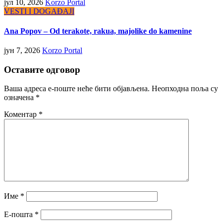
јул 10, 2026
Korzo Portal
VESTI I DOGAĐAJI
Ana Popov – Od terakote, rakua, majolike do kamenine
јун 7, 2026
Korzo Portal
Оставите одговор
Ваша адреса е-поште неће бити објављена.
Неопходна поља су
означена
*
Коментар
*
Име
*
Е-пошта
*