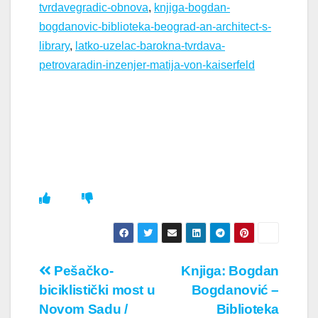
tvrdavegradic-obnova
,
knjiga-bogdan-
bogdanovic-biblioteka-beograd-an-architect-s-
library
,
latko-uzelac-barokna-tvrdava-
petrovaradin-inzenjer-matija-von-kaiserfeld
Кретање
Pešačko-
Knjiga: Bogdan
biciklistički most u
Bogdanović –
чланка
Novom Sadu /
Biblioteka