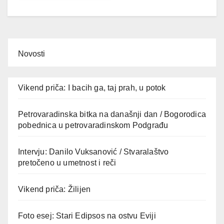
Novosti
Vikend priča: I bacih ga, taj prah, u potok
Petrovaradinska bitka na današnji dan / Bogorodica
pobednica u petrovaradinskom Podgrađu
Intervju: Danilo Vuksanović / Stvaralaštvo
pretočeno u umetnost i reči
Vikend priča: Žilijen
Foto esej: Stari Edipsos na ostvu Eviji