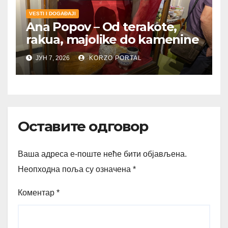
VESTI I DOGAĐAJI
Ana Popov – Od terakote,
rakua, majolike do kamenine
ЈУН 7, 2026
KORZO PORTAL
Оставите одговор
Ваша адреса е-поште неће бити објављена.
Неопходна поља су означена
*
Коментар
*