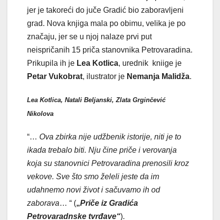
jer je takoreći do juče Gradić bio zaboravljeni
grad. Nova knjiga mala po obimu, velika je po
značaju, jer se u njoj nalaze prvi put
neispričanih 15 priča stanovnika Petrovaradina.
Prikupila ih je
Lea Kotlica
, urednik kniige je
Petar Vukobrat
, ilustrator je
Nemanja Malidža
.
Lea Kotlica, Natali Beljanski, Zlata Grginčević
Nikolova
“…
Ova zbirka nije udžbenik istorije, niti je to
ikada trebalo biti. Nju čine priče i verovanja
koja su stanovnici Petrovaradina prenosili kroz
vekove. Sve što smo želeli jeste da im
udahnemo novi život i sačuvamo ih od
zaborava
… “ (
„
Priče iz Gradića
Petrovaradnske tvrđave“
).