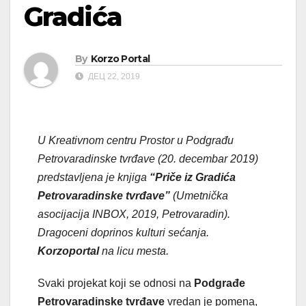
Gradića
By
Korzo Portal
ДЕЦ 22, 2019
U Kreativnom centru Prostor u Podgrađu
Petrovaradinske tvrđave (20. decembar 2019)
predstavljena je knjiga
“Priče iz Gradića
Petrovaradinske tvrđave”
(Umetnička
asocijacija INBOX, 2019, Petrovaradin).
Dragoceni doprinos kulturi sećanja.
Korzoportal
na licu mesta.
Svaki projekat koji se odnosi na
Podgrađe
Petrovaradinske tvrđave
vredan je pomena,