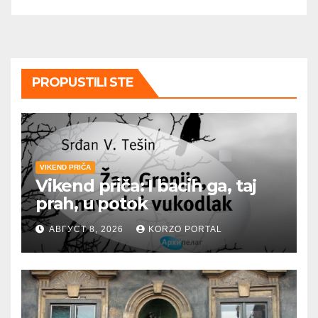
PROPUSTILI STE
VIKEND PRIČA
Vikend priča: I bacih ga, taj
prah, u potok
АВГУСТ 8, 2026
KORZO PORTAL