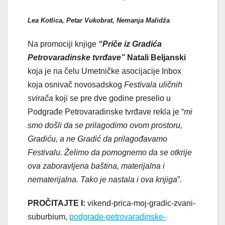
Lea Kotlica, Petar Vukobrat, Nemanja Malidža
Na promociji knjige
“Priče iz Gradića
Petrovaradinske tvrđave”
Natali Beljanski
koja je na čelu Umetničke asocijacije Inbox
koja osnivač novosadskog
Festivala uličnih
svirača
koji se pre dve godine preselio u
Podgrađe Petrovaradinske tvrđave rekla je “
mi
smo došli da se prilagodimo ovom prostoru,
Gradiću, a ne Gradić da prilagođavamo
Festivalu. Želimo da pomognemo da se otkrije
ova zaboravljena baština, materijalna i
nematerijalna. Tako je nastala i ova knjiga
”.
PROČITAJTE I:
vikend-prica-moj-gradic-zvani-
suburbium,
podgrade-petrovaradinske-