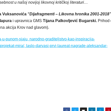
bnost u našoj novijoj likovnoj kritičkoj literaturi…
a Vuksanovića
“Dijafragmenti – Likovna hronika 2001-2018
lapura
i upravnica GMS
Tijana Palkovljević Bugarski.
Prihod
ena akcija Krov nad glavom).
ja-u-punom-sjaju, narodno-graditeljstvo-kao-inspiracija-
projekat-mira/, laslo-darvasi-prvi-laureat-nagrade-aleksandar-