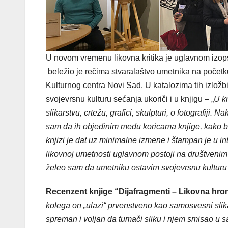
U novom vremenu likovna kritika je uglavnom izop
beležio je rečima stvaralaštvo umetnika na početk
Kulturnog centra Novi Sad. U katalozima tih izložbi
svojevrsnu kulturu sećanja ukoriči i u knjigu – „
U k
slikarstvu, crtežu, grafici, skulpturi, o fotografiji.
sam da ih objedinim među koricama knjige, kako 
knjizi je dat uz minimalne izmene i štampan je u in
likovnoj umetnosti uglavnom postoji na društvenim
želeo sam da umetniku ostavim svojevrsnu kulturu
Recenzent knjige “Dijafragmenti – Likovna hr
kolega on „ulazi“ prvenstveno kao samosvesni slika
spreman i voljan da tumači sliku i njem smisao u sa