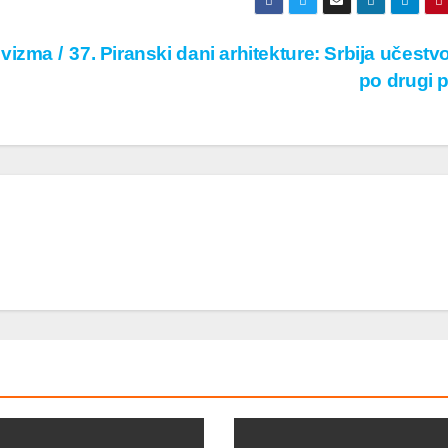
vizma /
37. Piranski dani arhitekture: Srbija učestv
po drugi 