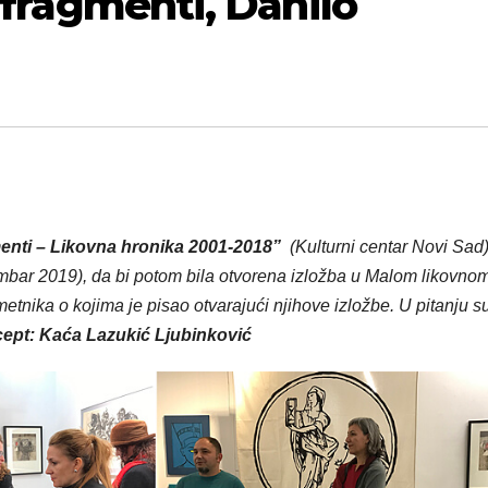
jafragmenti, Danilo
enti – Likovna hronika 2001-2018”
(Kulturni centar Novi Sad
embar 2019), da bi potom bila otvorena izložba u Malom likovno
tnika o kojima je pisao otvarajući njihove izložbe. U pitanju s
ept: Kaća Lazukić Ljubinković