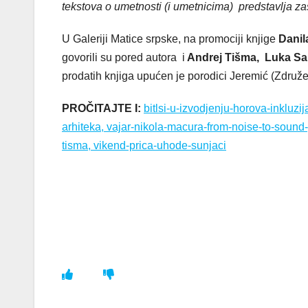
tekstova o umetnosti (i umetnicima) predstavlja zase
U Galeriji Matice srpske, na promociji knjige
Danil
govorili su pored autora
i
Andrej Tišma, Luka Sa
prodatih knjiga upućen je porodici Jeremić (Združ
PROČITAJTE I:
bitlsi-u-izvodjenju-horova-inkluzi
arhiteka, vajar-nikola-macura-from-noise-to-sound-
tisma, vikend-prica-uhode-sunjaci