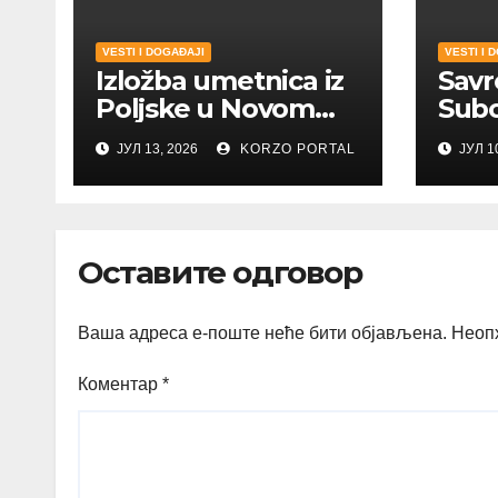
VESTI I DOGAĐAJI
VESTI I 
Izložba umetnica iz
Savr
Poljske u Novom
Subo
Sadu
Trtov
ЈУЛ 13, 2026
KORZO PORTAL
ЈУЛ 1
umet
Оставите одговор
Ваша адреса е-поште неће бити објављена.
Неоп
Коментар
*