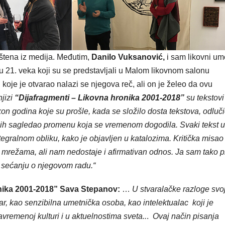
štena iz medija. Međutim,
Danilo Vuksanović,
i sam likovni um
u 21. veka koji su se predstavljali u Malom likovnom salonu
 koje je otvarao nalazi se njegova reč, ali on je želeo da ovu
njizi
“Dijafragmenti – Likovna hronika 2001-2018”
su tekstovi
 Nakon godina koje su prošle, kada se složilo dosta tekstova, odluč
bih sagledao promenu koja se vremenom dogodila. Svaki tekst u
tegralnom obliku, kako je objavljen u katalozima. Kritička misao
 mrežama, ali nam nedostaje i afirmativan odnos. Ja sam tako p
 sećanju o njegovom radu.“
onika 2001-2018” Sava Stepanov:
…
U stvaralačke razloge svo
r, kao senzibilna umetnička osoba, kao intelektualac koji je
vremenoj kulturi i u aktuelnostima sveta..
.
Ovaj način pisanja