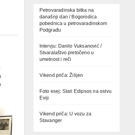
Petrovaradinska bitka na
današnji dan / Bogorodica
pobednica u petrovaradinskom
Podgrađu
Intervju: Danilo Vuksanović /
Stvaralaštvo pretočeno u
umetnost i reči
)
Vikend priča: Žilijen
m
u
Foto esej: Stari Edipsos na ostvu
Eviji
Vikend priča: U vozu za
Stavanger