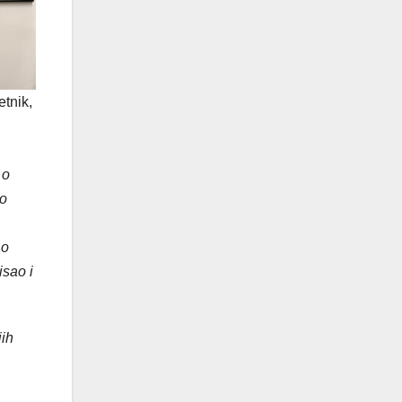
etnik,
 o
io
 o
isao i
jih