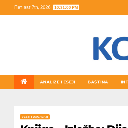
Skip
Пет. авг 7th, 2026
10:31:01 PM
to
content
ANALIZE I ESEJI
BAŠTINA
IN
VESTI I DOGAĐAJI