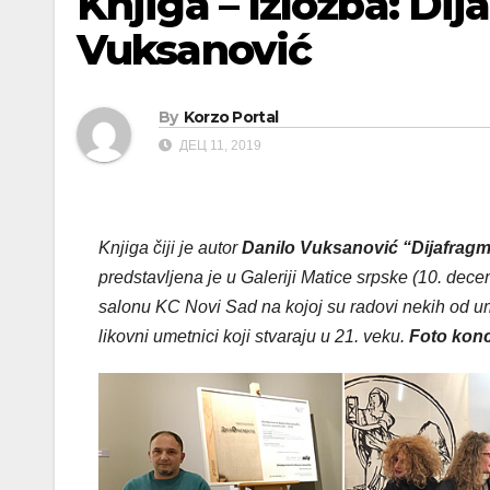
Knjiga – Izložba: Di
Vuksanović
By
Korzo Portal
ДЕЦ 11, 2019
Knjiga čiji je autor
Danilo Vuksanović “Dijafragm
predstavljena je u Galeriji Matice srpske (10. dec
salonu KC Novi Sad na kojoj su radovi nekih od ume
likovni umetnici koji stvaraju u 21. veku.
Foto konc