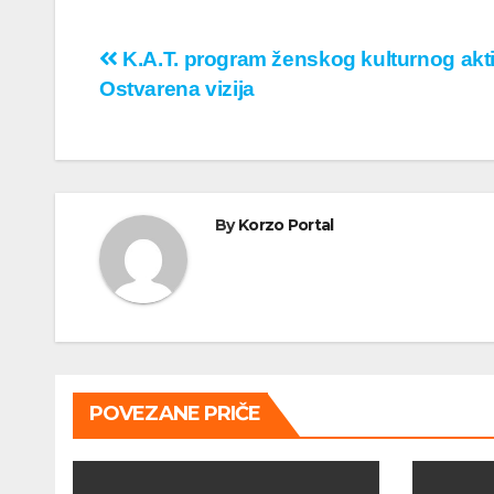
Кретање
K.A.T. program ženskog kulturnog akti
Ostvarena vizija
чланка
By
Korzo Portal
POVEZANE PRIČE