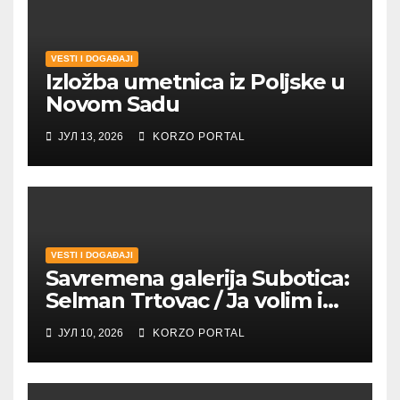
VESTI I DOGAĐAJI
Izložba umetnica iz Poljske u
Novom Sadu
ЈУЛ 13, 2026
KORZO PORTAL
VESTI I DOGAĐAJI
Savremena galerija Subotica:
Selman Trtovac / Ja volim i
umetnost drugih
ЈУЛ 10, 2026
KORZO PORTAL