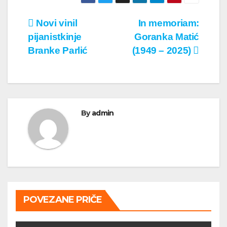
Кретање
Novi vinil
In memoriam:
pijanistkinje
Goranka Matić
чланка
Branke Parlić
(1949 – 2025)
By
admin
POVEZANE PRIČE