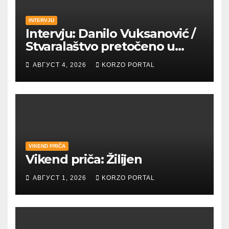
INTERVJU
Intervju: Danilo Vuksanović /
Stvaralaštvo pretočeno u
umetnost i reči
АВГУСТ 4, 2026
KORZO PORTAL
VIKEND PRIČA
Vikend priča: Žilijen
АВГУСТ 1, 2026
KORZO PORTAL