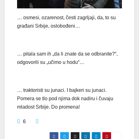
… osmesi, ozarenost, česti zagrljaji, da, to su
građani Srbije, oslobođeni…
… pitala sam ih „da li znate da se odbranite?“,
odgovorili su „učimo u hodu“…
… traktoristi su junaci. I bajkeri su junaci.
Pomera se tlo pod njima dok nadiru i čuvaju
mladost Srbije. Do promena!
6