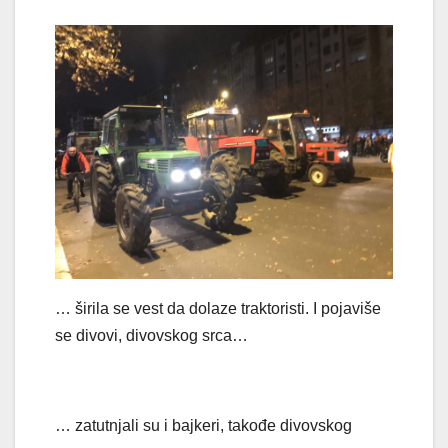
… širila se vest da dolaze traktoristi. I pojaviše
se divovi, divovskog srca…
… zatutnjali su i bajkeri, takođe divovskog