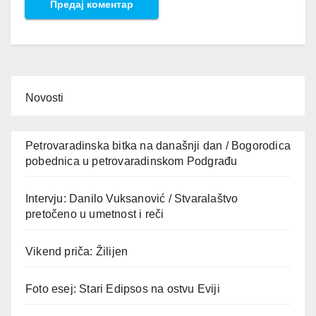
Novosti
Petrovaradinska bitka na današnji dan / Bogorodica
pobednica u petrovaradinskom Podgrađu
Intervju: Danilo Vuksanović / Stvaralaštvo
pretočeno u umetnost i reči
Vikend priča: Žilijen
Foto esej: Stari Edipsos na ostvu Eviji