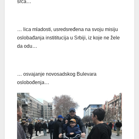
srca…
… lica mladosti, usredsređena na svoju misiju
oslobađanja instititucija u Srbiji, iz koje ne žele
da odu…
… osvajanje novosadskog Bulevara
oslobođenja…