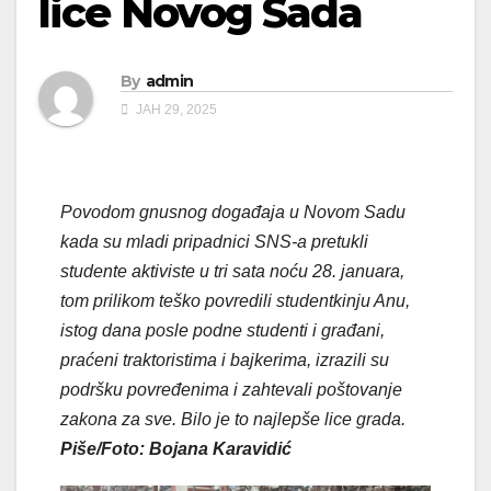
lice Novog Sada
By
admin
ЈАН 29, 2025
Povodom gnusnog događaja u Novom Sadu
kada su mladi pripadnici SNS-a pretukli
studente aktiviste u tri sata noću 28. januara,
tom prilikom teško povredili studentkinju Anu,
istog dana posle podne studenti i građani,
praćeni traktoristima i bajkerima, izrazili su
podršku povređenima i zahtevali poštovanje
zakona za sve. Bilo je to najlepše lice grada.
Piše/Foto: Bojana Karavidić