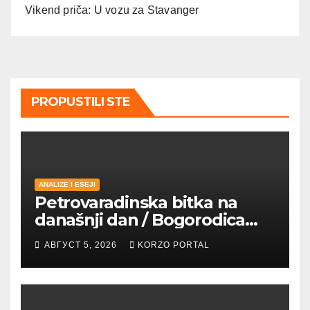
Vikend priča: U vozu za Stavanger
PROPUSTILI STE
ANALIZE I ESEJI
Petrovaradinska bitka na
današnji dan / Bogorodica
pobednica u
АВГУСТ 5, 2026
KORZO PORTAL
petrovaradinskom Podgrađu