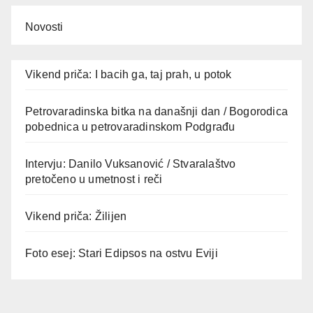
Novosti
Vikend priča: I bacih ga, taj prah, u potok
Petrovaradinska bitka na današnji dan / Bogorodica
pobednica u petrovaradinskom Podgrađu
Intervju: Danilo Vuksanović / Stvaralaštvo
pretočeno u umetnost i reči
Vikend priča: Žilijen
Foto esej: Stari Edipsos na ostvu Eviji