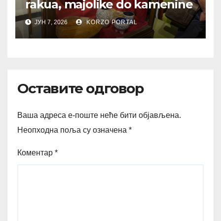
rakua, majolike do kamenine
ЈУН 7, 2026
KORZO PORTAL
Оставите одговор
Ваша адреса е-поште неће бити објављена.
Неопходна поља су означена
*
Коментар
*