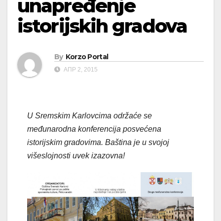
unapređenje
istorijskih gradova
By
Korzo Portal
АПР 2, 2015
U Sremskim Karlovcima održaće se
međunarodna konferencija posvećena
istorijskim gradovima. Baština je u svojoj
višeslojnosti uvek izazovna!