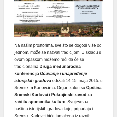
Na našim prostorima, sve što se dogodi više od
jednom, može se nazvati tradicijom. U skladu s
ovom opaskom možemo reći da će se
tradicionalna
Druga međunarodna
konferencija
Očuvanje i
unapređenje
istorijskih gradova
održati 14-15. maja 2015. u
Sremskim Karlovcima. Organizatori su
Opština
Sremski Karlovci
i
Pokrajinski zavod za
zaštitu spomenika kulture.
Svojevrsna
baština istorijskih gradova kojoj pripadaju i
Sremski Karlovci biće tumačena iz raznih