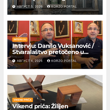
pobednica u
АВГУСТ 5, 2026
KORZO PORTAL
petrovaradinskom Podgrađu
INTERVJU
Intervju: Danilo Vuksanović /
Stvaralaštvo pretočeno u
umetnost i reči
АВГУСТ 4, 2026
KORZO PORTAL
VIKEND PRIČA
Vikend priča: Žilijen