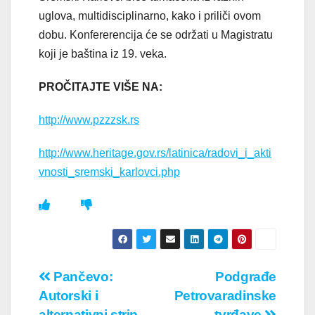
uglova, multidisciplinarno, kako i priliči ovom
dobu. Konfererencija će se održati u Magistratu
koji je baština iz 19. veka.
PROČITAJTE VIŠE NA:
http://www.pzzzsk.rs
http://www.heritage.gov.rs/latinica/radovi_i_akti
vnosti_sremski_karlovci.php
Кретање
Pančevo:
Podgrađe
Autorski i
Petrovaradinske
чланка
alternativni strip
tvrđave