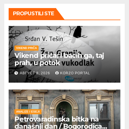
PROPUSTILI STE
VIKEND PRIČA
Vikend priča: I bacih ga, taj
prah, u potok
АВГУСТ 8, 2026
KORZO PORTAL
ANALIZE I ESEJI
Petrovaradinska bitka na
današnji dan / Bogorodica