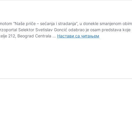
 motom “Naše priče – sećanja i stradanja”, u donekle smanjenom obimu
orzoportal Selektor Svetislav Goncić odabrao je osam predstava koje 
Sterijino
Atelje 212, Beograd Centrala …
Настави са читањем
pozorje,
selekcija