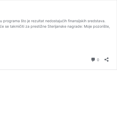
 programa što je rezultat nedostajućih finansijskih sredstava.
će se takmičiti za prestižne Sterijanske nagrade: Moje pozorište,
коментар
0