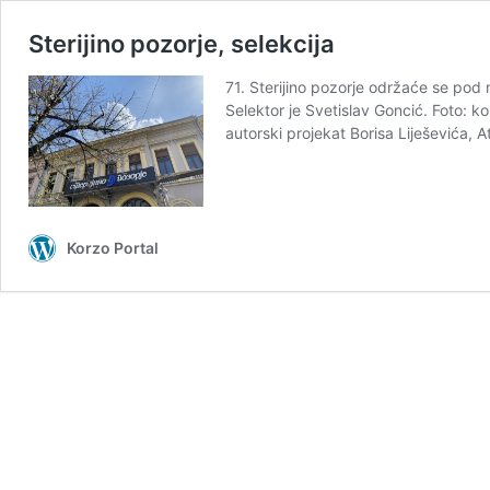
Sterijino pozorje, selekcija
71. Sterijino pozorje održaće se pod
Selektor je Svetislav Goncić. Foto: k
autorski projekat Borisa Liješevića, 
Korzo Portal