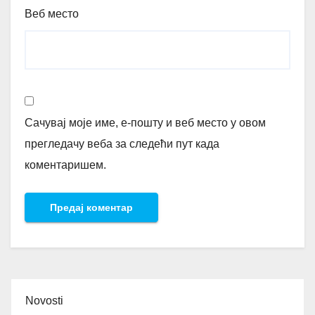
Веб место
Сачувај моје име, е-пошту и веб место у овом
прегледачу веба за следећи пут када
коментаришем.
Novosti