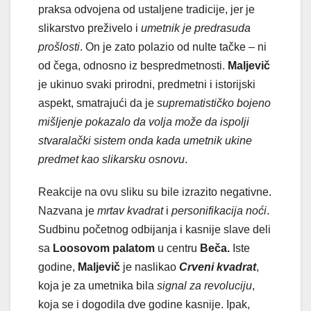
praksa odvojena od ustaljene tradicije, jer je
slikarstvo preživelo i
umetnik je predrasuda
prošlosti
. On je zato polazio od nulte tačke – ni
od čega, odnosno iz bespredmetnosti.
Maljevič
je ukinuo svaki prirodni, predmetni i istorijski
aspekt, smatrajući da je
suprematističko bojeno
mišljenje pokazalo da volja može da ispolji
stvaralački sistem onda kada umetnik ukine
predmet kao slikarsku osnovu
.
Reakcije na ovu sliku su bile izrazito negativne.
Nazvana je
mrtav kvadrat
i
personifikacija noći
.
Sudbinu početnog odbijanja i kasnije slave deli
sa
Loosovom palatom
u centru
Beča.
Iste
godine,
Maljevič
je naslikao
Crveni kvadrat
,
koja je za umetnika bila
signal za revoluciju
,
koja se i dogodila dve godine kasnije. Ipak,