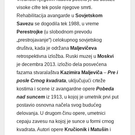
visoke cifre tek posle njegove smrti.
Rehabilitacija avangarde u
Sovjetskom
Savezu
se dogodila tek 1988, u vreme
Perestrojke
(u slobodnom prevodu
„prestrojavanje“) celokupnog sovjetskog
društva, kada je održana
Maljevičeva
retrospektivna izložba. Ruski muzej u
Moskvi
je decembra 2013. izložio dela posvećena
fazama stvaralaštva
Kazimira Maljeviča
–
Pre i
posle Crnog kvadrata
, uključujući crteže
kostima i scene iz avangardne opere
Pobeda
nad suncem
iz 1913, u kojoj je umetnik prvi put
postavio osnovna načela svog budućeg
delovanja. U drugom činu opere, umetnici
cepaju zavesu na kojoj je sunce u formi crnog
kvadrata. Autori opere
Kručionik i Matušin
i