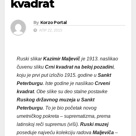
kvadrat
By
Korzo Portal
АПР 22, 2015
Ruski slikar
Kazimir Maljevič
je 1913. naslikao
čuvenu sliku
Crni kvadrat na beloj pozadini
,
koju je prvi put izložio 1915. godine u
Sankt
Peterburgu
. Iste godine je naslikao
Crveni
kvadrat
. Obe slike su deo stalne postavke
Ruskog državnog muzeja u Sankt
Peterburgu
. To je bio početak novog
umetničkog pokreta – suprematizma, prema
latinskoj reči supremus (viši).
Ruski muzej
poseduje najveću kolekciju radova
Maljeviča
–