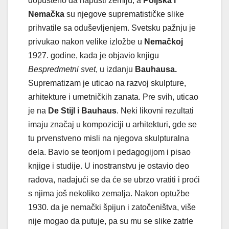
dopušteno da napusti zemlju, a
Poljska i
Nemačka
su njegove suprematističke slike
prihvatile sa oduševljenjem. Svetsku pažnju je
privukao nakon velike izložbe u
Nemačkoj
1927. godine, kada je objavio knjigu
Bespredmetni svet
, u izdanju
Bauhausa.
Suprematizam je uticao na razvoj skulpture,
arhitekture i umetničkih zanata. Pre svih, uticao
je na
De Stijl i Bauhaus
. Neki likovni rezultati
imaju značaj u kompoziciji u arhitekturi, gde se
tu prvenstveno misli na njegova skulpturalna
dela. Bavio se teorijom i pedagogijom i pisao
knjige i studije. U inostranstvu je ostavio deo
radova, nadajući se da će se ubrzo vratiti i proći
s njima još nekoliko zemalja. Nakon optužbe
1930. da je nemački špijun i zatočeništva, više
nije mogao da putuje, pa su mu se slike zatrle