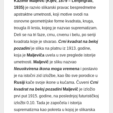
Kazimir Maljevič (Kijev, 1879 – Lenjingrad,
1935)
je razvio slikarski pravac bespredmetne
apstraktne umetnosti, koji motive svodi na
osnovne geometrijske forme kvadrata, kruga,
trougla ili krsta, kojeg je nazvao suprematizam.
Deli se na tri faze, crnu, crvenu i belu, po seriji
kvadrata koje je stvarao.
Crni kvadrat na beloj
pozadini
je slika na platnu iz 1913. godine,
koja je
Maljeviča
uvela u sve preglede istorije
umetnosti.
Maljevič
je sliku nazvao
Neuokvirena ikona moga vremena
i postavio
je na istočni zid izložbe, kao što sve porodice u
Rusiji
kače svoje ikone u kućama. Čuveni
Crni
kvadrat na beloj pozadini
Maljevič
je izložio
prvi put 1915. godine, na poslednjoj futurističkoj
izložbi 0.10. Tada je započela i istorija
suprematizma kao pokreta u kojoj je slikarska