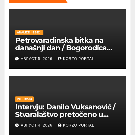
ANALIZE I ESEJI
Petrovaradinska bitka na
današnji dan / Bogorodica
pobednica u
АВГУСТ 5, 2026
KORZO PORTAL
petrovaradinskom Podgrađu
INTERVJU
Intervju: Danilo Vuksanović /
Stvaralaštvo pretočeno u
umetnost i reči
АВГУСТ 4, 2026
KORZO PORTAL