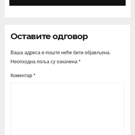
Оставите одговор
Ваша адреса е-поште неће бити објављена.
Неопходна поља су означена
*
Коментар
*