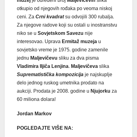
muzej
je određeni broj
Maljevičevih
slika
otkupio od njegovih rođaka po veoma niskoj
ceni. Za
Crni kvadrat
su odvojili 300 rubalja.
Za njegove radove koji su ostali u inostranstvu
niko se u
Sovjetskom Savezu
nije
interesovao. Uprava
Ermitaž muzeja
u
sovjetsko vreme je 1975. godine zamenile
jednu
Maljevičevu
sliku za dva pisma
Vladimira Iljiča Lenjina
.
Maljevičeva
slika
Suprematistička kompozicija
je najskuplje
delo jednog ruskog umetnika prodato na
aukciji. Prodata je 2008. godine u
Njujorku
za
60 miliona dolara!
Jordan Markov
POGLEDAJTE VIŠE NA: