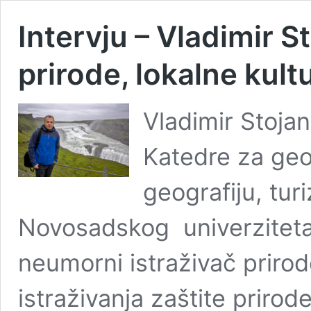
Intervju – Vladimir S
prirode, lokalne kult
Vladimir Stojan
Katedre za ge
geografiju, turi
Novosadskog univerziteta.
neumorni istraživač priro
istraživanja zaštite prirod