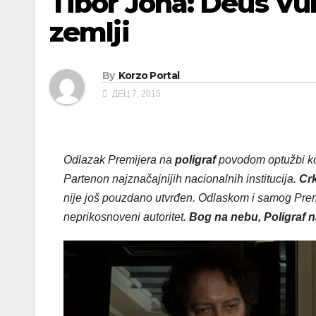
Tibor Jona: Deus Vul
zemlji
By
Korzo Portal
ДЕЦ 7, 2015
Odlazak Premijera na
poligraf
povodom optužbi koj
Partenon najznačajnijih nacionalnih institucija.
Crk
nije još pouzdano utvrđen. Odlaskom i samog Pre
neprikosnoveni autoritet.
Bog na nebu, Poligraf na