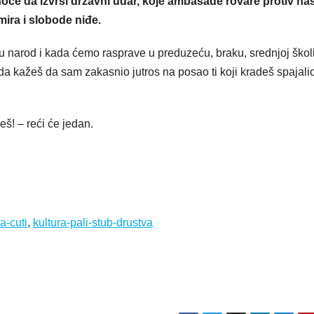
 hoće da izvrši državni udar, koje ambasade rovare protiv n
mira i slobode niđe.
 u narod i kada ćemo rasprave u preduzeću, braku, srednjoj školi
a kažeš da sam zakasnio jutros na posao ti koji kradeš spajalic
š! – reći će jedan.
a-cuti
,
kultura-pali-stub-drustva