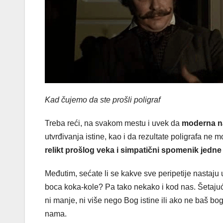
Kad čujemo da ste prošli poligraf
Treba reći, na svakom mestu i uvek da
moderna n
utvrđivanja istine, kao i da rezultate poligrafa ne
relikt prošlog veka i simpatični spomenik jedne
Međutim, sećate li se kakve sve peripetije nastaju
boca koka-kole? Pa tako nekako i kod nas. Šetaju
ni manje, ni više nego Bog istine ili ako ne baš bog
nama.