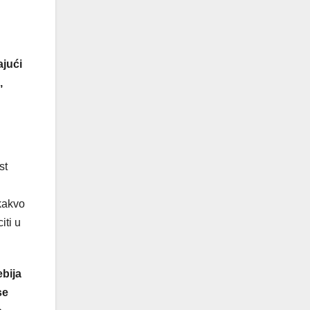
ajući
,
st
i
 kakvo
iti u
ebija
se