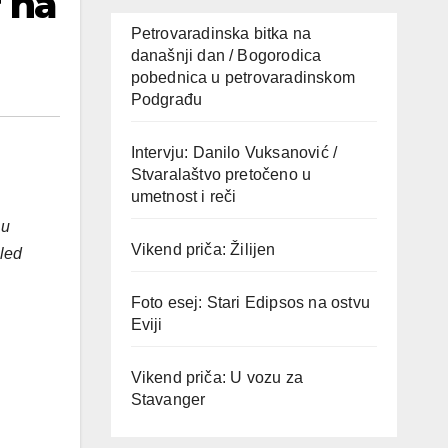
f na
Petrovaradinska bitka na
današnji dan / Bogorodica
pobednica u petrovaradinskom
Podgrađu
Intervju: Danilo Vuksanović /
Stvaralaštvo pretočeno u
umetnost i reči
 u
Vikend priča: Žilijen
sled
Foto esej: Stari Edipsos na ostvu
Eviji
Vikend priča: U vozu za
Stavanger