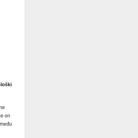
ološki
dne
je on
, među