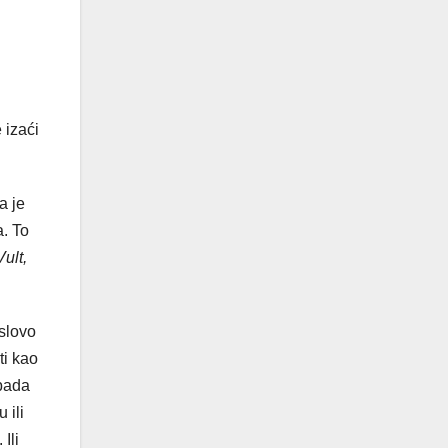
 izaći
a je
a. To
ult,
 slovo
ti kao
 pada
 ili
Ili