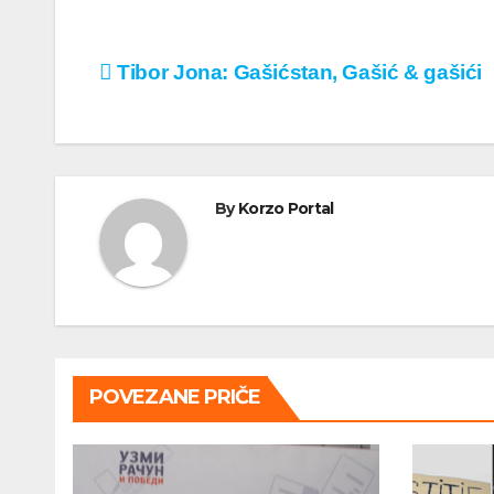
Кретање
Tibor Jona: Gašićstan, Gašić & gašići
чланка
By
Korzo Portal
POVEZANE PRIČE