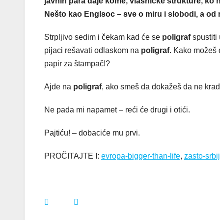
javnih para daje kome, vlasničke strukture, ko
Nešto kao Englsoc – sve o miru i slobodi, a od 
Strpljivo sedim i čekam kad će se
poligraf
spustiti
pijaci rešavati odlaskom na
poligraf
. Kako možeš d
papir za štampač!?
Ajde na
poligraf
, ako smeš da dokažeš da ne krade
Ne pada mi napamet – reći će drugi i otići.
Pajtiću! – dobaciće mu prvi.
PROČITAJTE I:
evropa-bigger-than-life
,
zasto-srbij