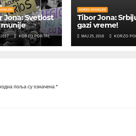
VOGLED
KORZO DVOGLED
r Jona: Svetlost
Tibor Jona: Srbij
umunije
gazi vreme!
 2017
KORZO PORTAL
МАЈ 25, 2016
KORZO PO
ходна поља су означена
*