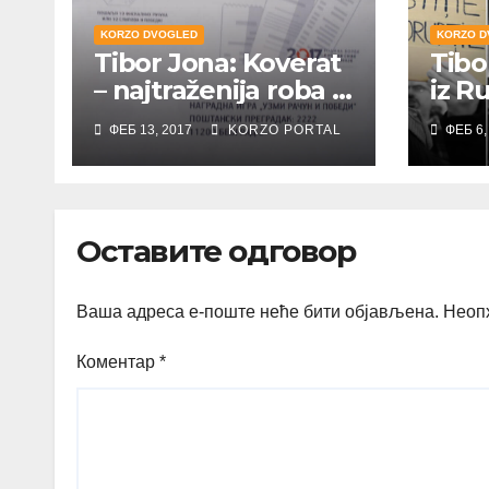
KORZO DVOGLED
KORZO D
Tibor Jona: Koverat
Tibo
– najtraženija roba u
iz R
Srbiji
ФЕБ 13, 2017
KORZO PORTAL
ФЕБ 6,
Оставите одговор
Ваша адреса е-поште неће бити објављена.
Неоп
Коментар
*