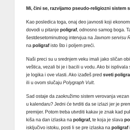
Mi, čini se, razvijamo pseudo-religiozni sistem
Kao posledica toga, onaj deo javnosti koji ekonom
dovodi u pitanje
poligraf
, odnosno samog boga. Tak
šestdesetominutnog intervjua na
Javnom servisu R
na
poligraf
isto što i poljem preći.
Naši preci su u srednjem veku imali jako sličan o
veštica, vezali bi je i bacili u vodu. Ako bi isplival
je logika i ove vlasti. Ako izađeš pred
sveti poligra
ili u ovom slučaju
Polygraph Vult
.
Sad ostaje da zaokružimo sistem verovanja vezan
u kalendaru? Jedni će tvrditi da se izlazi jer je pr
premijer. Potom treba utvrditi kakav je znak kad 
kiša na dan izlaska na
poligraf,
te koja je slava
po
isključivo istoku, posti li se pre izlaska na
poligraf