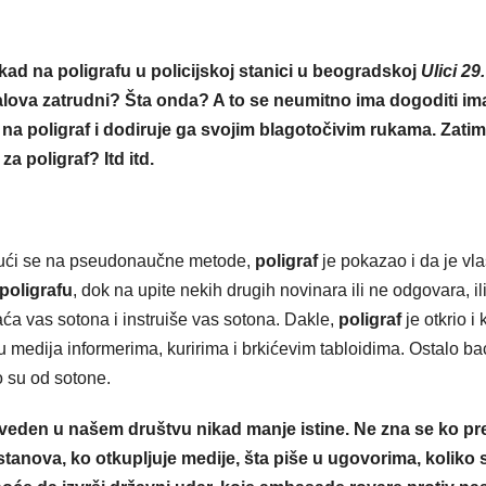
ad na poligrafu u policijskoj stanici u beogradskoj
Ulici 29.
lova zatrudni? Šta onda? A to se neumitno ima dogoditi im
 na poligraf i dodiruje ga svojim blagotočivim rukama. Zatim
a poligraf? Itd itd.
ajući se na pseudonaučne metode,
poligraf
je pokazao i da je vla
poligrafu
, dok na upite nekih drugih novinara ili ne odgovara, il
laća vas sotona i instruiše vas sotona. Dakle,
poligraf
je otkrio i
 medija informerima, kuririma i brkićevim tabloidima. Ostalo bac
o su od sotone.
 uveden u našem društvu nikad manje istine. Ne zna se ko pr
stanova, ko otkupljuje medije, šta piše u ugovorima, koliko 