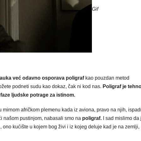
Gif
auka već odavno osporava poligraf
kao pouzdan metod
 možete podneti sudu kao dokaz, čak ni kod nas.
Poligraf je tehn
 faze ljudske potrage za istinom.
 u mirnom afričkom plemenu kada iz aviona, pravo na njih, ispa
ći našom pustinjom, nabasali smo na
poligraf.
I sad mislimo da 
, ono kućište u kojem bog živi i iz kojeg deluje kad je na zemlji