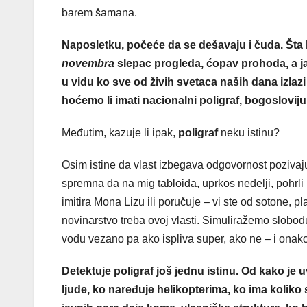
barem šamana.
Naposletku, počeće da se dešavaju i čuda. Šta k
novembra
slepac progleda, ćopav prohoda, a ja
u vidu ko sve od živih svetaca naših dana izlazi
hoćemo li imati nacionalni poligraf, bogosloviju z
Međutim, kazuje li ipak,
poligraf
neku istinu?
Osim istine da vlast izbegava odgovornost poziv
spremna da na mig tabloida, uprkos nedelji, pohrli
imitira Mona Lizu ili poručuje – vi ste od sotone, p
novinarstvo treba ovoj vlasti. Simuliražemo slobodu
vodu vezano pa ako ispliva super, ako ne – i onak
Detektuje poligraf još jednu istinu. Od kako je
ljude, ko naređuje helikopterima, ko ima koliko 