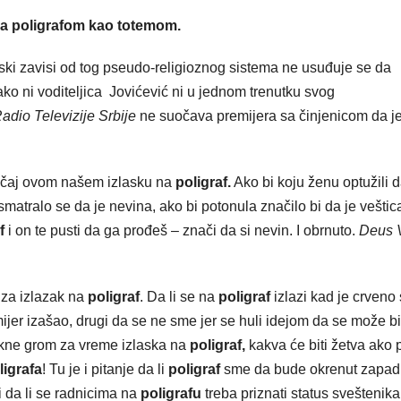
 sa poligrafom kao totemom.
ski zavisi od tog pseudo-religioznog sistema ne usuđuje se da
o ni voditeljica Jovićević ni u jednom trenutku svog
adio Televizije Srbije
ne suočava premijera sa činjenicom da je
bičaj ovom našem izlasku na
poligraf.
Ako bi koju ženu optužili d
a smatralo se da je nevina, ako bi potonula značilo bi da je veštic
f
i on te pusti da ga prođeš – znači da si nevin. I obrnuto.
Deus V
 za izlazak na
poligraf
. Da li se na
poligraf
izlazi kad je crveno
emijer izašao, drugi da se ne sme jer se huli idejom da se može bi
pukne grom za vreme izlaska na
poligraf,
kakva će biti žetva ako
ligrafa
! Tu je i pitanje da li
poligraf
sme da bude okrenut zapadu
i da li se radnicima na
poligrafu
treba priznati status sveštenika. 