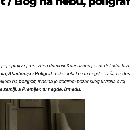
t / Bog na nebu, poligra
e je protiv njega izneo dnevnik Kurir uzneo je tzv. detektor laži
va, Akademija i Poligraf
. Tako nekako i tu negde. Tačan redo
mijera na
poligraf
, mašina je dodirom božanskog utvrdila svoj
 zemlji, a Premijer, tu negde, između.