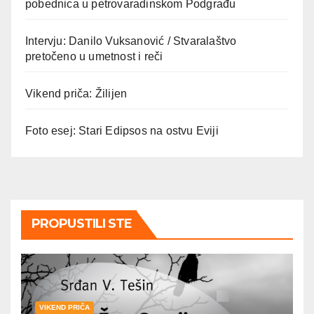
pobednica u petrovaradinskom Podgrađu
Intervju: Danilo Vuksanović / Stvaralaštvo
pretočeno u umetnost i reči
Vikend priča: Žilijen
Foto esej: Stari Edipsos na ostvu Eviji
PROPUSTILI STE
VIKEND PRIČA