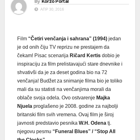
By
Korzo Portal
АПР 30, 2016
Film
“Četiri venčanja i sahrana” (1994)
jedan
je od onih čiju TV reprizu ne prestajem da
čekam! Pisac scenarija
Ričard Kertis
dobio je
inspiraciju za film prelistavajući stare dnevnike i
shvativši da je za deset godina bio na 72
venčanja! Budžet za snimanje filma bio je toliko
mali da su statisti na venčanjima morali da
oblače svoja odela. Ovo ostvarenje
Majka
Njuela
proglašeno je 2008. godine za najbolji
britanski film svih vremena. Ovaj film je široj
javnosti predstavio pesnika
W.H. Odena
tj.
njegovu pesmu
“Funeral Blues” / “Stop All
the Clocks”
.