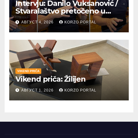
Intervju: Danilo Vuksanović /
Stvaralaštvo pretočeno u
umetnost i reči
АВГУСТ 4, 2026
KORZO PORTAL
VIKEND PRIČA
Vikend priča: Žilijen
АВГУСТ 1, 2026
KORZO PORTAL