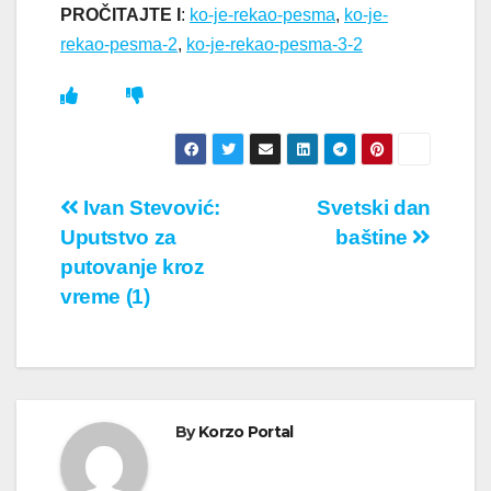
PROČITAJTE I
:
ko-je-rekao-pesma
,
ko-je-
rekao-pesma-2
,
ko-je-rekao-pesma-3-2
Кретање
Ivan Stevović:
Svetski dan
Uputstvo za
baštine
чланка
putovanje kroz
vreme (1)
By
Korzo Portal