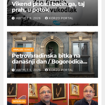
Vikend priča: I bacih ga, taj
prah, u potok
АВГУСТ 8, 2026
KORZO PORTAL
ANALIZE I ESEJI
Petrovaradinska bitka na
današnji dan / Bogorodica
pobednica u
АВГУСТ 5, 2026
KORZO PORTAL
petrovaradinskom Podgrađu
INTERVJU