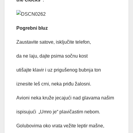
Pogrebni bluz
Zaustavite satove, isključite telefon,
da ne laju, dajte psima sočnu kost
utišajte klavir i uz prigušenog bubnja ton
iznesite leš crni, neka priđu žalosni.
Avioni neka kruže jecajući nad glavama našim
ispisujući „Umro je“ plavičastim nebom.
Golubovima oko vrata vežite leptir mašne,