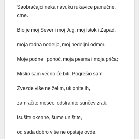
Saobraćajci neka navuku rukavice pamučne,
crne.
Bio je moj Sever i moj Jug, moj Istok i Zapad,
moja radna nedelja, moj nedeljni odmor.
Moje podne i ponoć, moja pesma i moja priča;
Mislio sam večno će biti. Pogrešio sam!
Zvezde više ne želim, uklonite ih,
zamračite mesec, odstranite sunčev zrak,
isušite okeane, šume uništite,
od sada dobro više ne opstaje ovde.