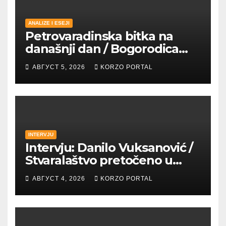
ANALIZE I ESEJI
Petrovaradinska bitka na
današnji dan / Bogorodica
pobednica u
АВГУСТ 5, 2026
KORZO PORTAL
petrovaradinskom Podgrađu
INTERVJU
Intervju: Danilo Vuksanović /
Stvaralaštvo pretočeno u
umetnost i reči
АВГУСТ 4, 2026
KORZO PORTAL