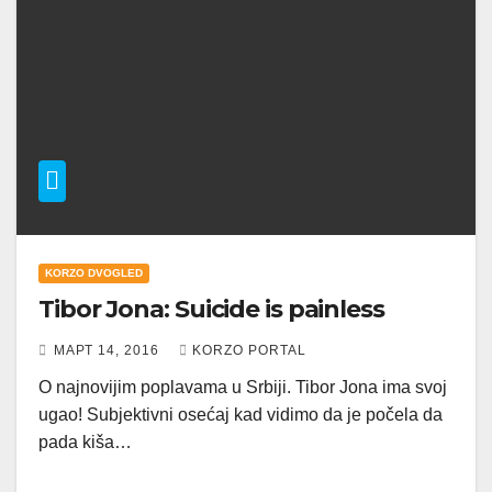
KORZO DVOGLED
Tibor Jona: Suicide is painless
МАРТ 14, 2016
KORZO PORTAL
O najnovijim poplavama u Srbiji. Tibor Jona ima svoj
ugao! Subjektivni osećaj kad vidimo da je počela da
pada kiša…