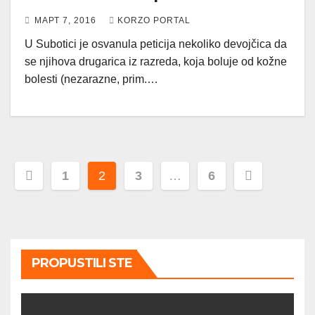
МАРТ 7, 2016
KORZO PORTAL
U Subotici je osvanula peticija nekoliko devojčica da
se njihova drugarica iz razreda, koja boluje od kožne
bolesti (nezarazne, prim.…
Пагинација
1
2
3
…
6
чланака
PROPUSTILI STE