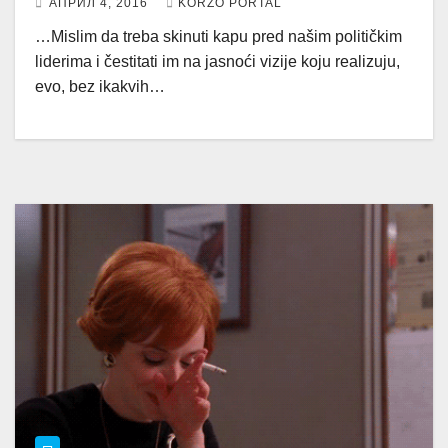
АПРИЛ 4, 2016
KORZO PORTAL
…Mislim da treba skinuti kapu pred našim političkim
liderima i čestitati im na jasnoći vizije koju realizuju,
evo, bez ikakvih…