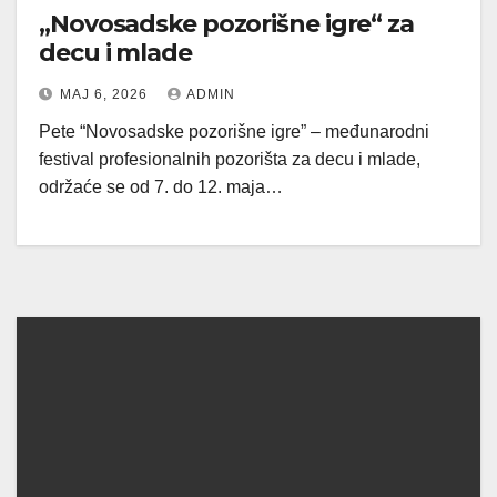
„Novosadske pozorišne igre“ za
decu i mlade
МАЈ 6, 2026
ADMIN
Pete “Novosadske pozorišne igre” – međunarodni
festival profesionalnih pozorišta za decu i mlade,
održaće se od 7. do 12. maja…