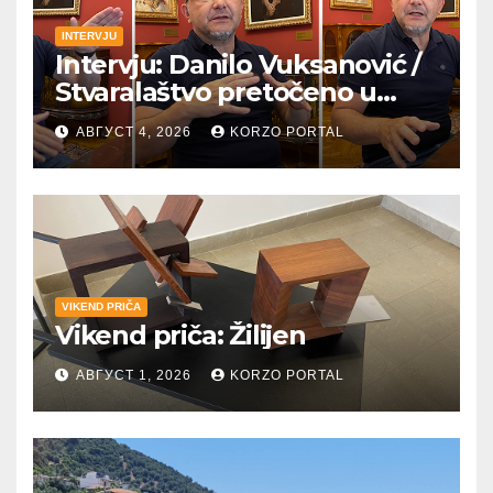
INTERVJU
Intervju: Danilo Vuksanović /
Stvaralaštvo pretočeno u
umetnost i reči
АВГУСТ 4, 2026
KORZO PORTAL
VIKEND PRIČA
Vikend priča: Žilijen
АВГУСТ 1, 2026
KORZO PORTAL