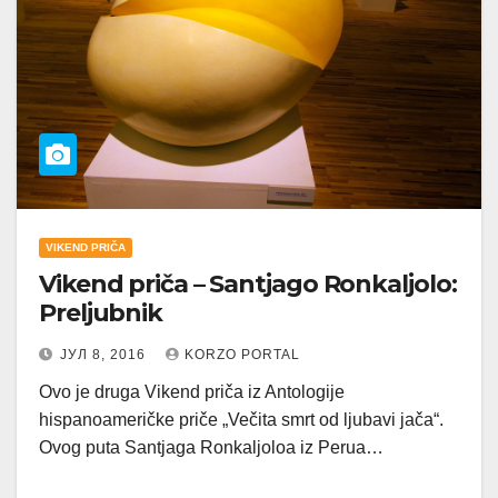
VIKEND PRIČA
Vikend priča – Santjago Ronkaljolo:
Preljubnik
ЈУЛ 8, 2016
KORZO PORTAL
Ovo je druga Vikend priča iz Antologije
hispanoameričke priče „Večita smrt od ljubavi jača“.
Ovog puta Santjaga Ronkaljoloa iz Perua…