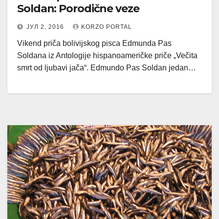
Soldan: Porodične veze
ЈУЛ 2, 2016
KORZO PORTAL
Vikend priča bolivijskog pisca Edmunda Pas
Soldana iz Antologije hispanoameričke priče „Večita
smrt od ljubavi jača“. Edmundo Pas Soldan jedan…