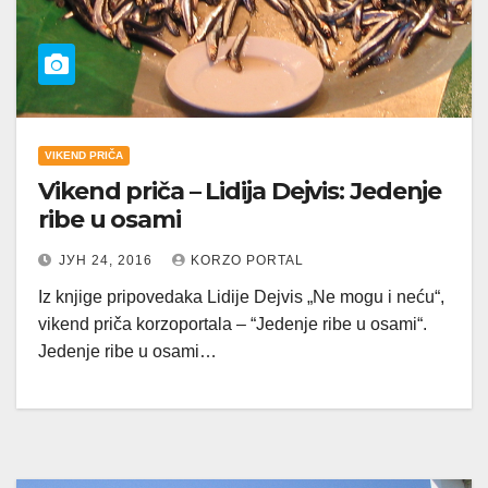
VIKEND PRIČA
Vikend priča – Lidija Dejvis: Jedenje
ribe u osami
ЈУН 24, 2016
KORZO PORTAL
Iz knjige pripovedaka Lidije Dejvis „Ne mogu i neću“,
vikend priča korzoportala – “Jedenje ribe u osami“.
Jedenje ribe u osami…