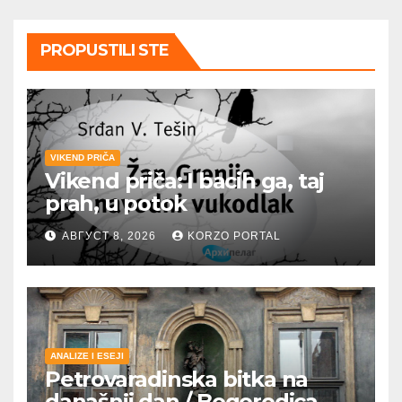
PROPUSTILI STE
VIKEND PRIČA
Vikend priča: I bacih ga, taj
prah, u potok
АВГУСТ 8, 2026
KORZO PORTAL
ANALIZE I ESEJI
Petrovaradinska bitka na
današnji dan / Bogorodica