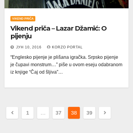
VIKEND PRIČA
Vikend priča – Lazar Džamić: O
pijenju
ЈУН 10, 2016
KORZO PORTAL
“Englesko pijenje je plišana igračka. Srpsko pijenje
je čupavi monstrum…” piše u ovom eseju odabranom
iz knjige “Čaj od šljiva”…
Пагинација
1
…
37
38
39
чланака